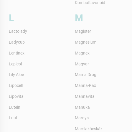
Kombuflavonoid
L
M
Lactolady
Magister
Ladycup
Magnesium
Lentinex
Magnex
Lepicol
Magyar
Lily Aloe
Mama Drog
Lipocell
Manna-Rax
Lipovita
Mannavita
Lutein
Manuka
Luuf
Marnys
Marslakócskák