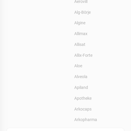
Aerovill
Alg-Börje
Algine
Allimax
Allisat
Allix-Forte
Aloe
Alveola
Apiland
Apotheke
Arkocaps
Arkopharma
Arkoroyal