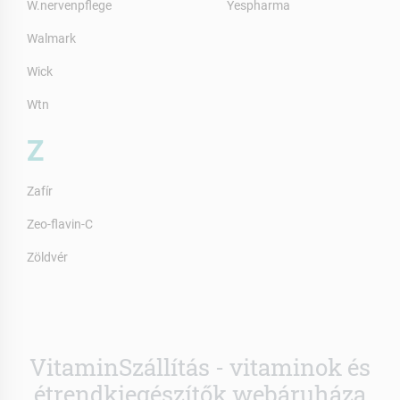
W.nervenpflege
Yespharma
Walmark
Wick
Wtn
Z
Zafír
Zeo-flavin-C
Zöldvér
VitaminSzállítás - vitaminok és
étrendkiegészítők webáruháza