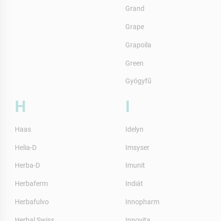
Grand
Grape
Grapoila
Green
Gyógyfű
H
I
Haas
Idelyn
Helia-D
Imsyser
Herba-D
Imunit
Herbaferm
Indiát
Herbafulvo
Innopharm
Herbal Swiss
Innovita