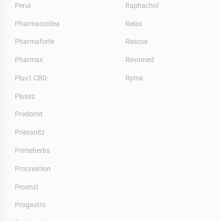
Perui
Raphachol
Pharmacoidea
Relax
Pharmaforte
Rescue
Pharmax
Revomed
Plus1 CBD
Ryma
Plussz
Predomit
Priessnitz
Primeherbs
Procreation
Proenzi
Progastro