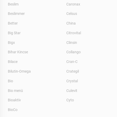
Beslim
Caronax
Beslimmer
Celsus
Better
China
Big Star
Citrovital
Bigx
Clinsin
Bihar Kincse
Collango
Bilace
Cran-C
Bilutin-Omega
Crategil
Bio
Crystal
Bio menü
Culevit
Bioaktív
Cyto
BioCo