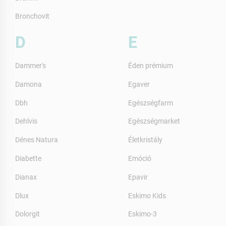
Bronchovit
D
E
Dammer's
Éden prémium
Damona
Egaver
Dbh
Egészségfarm
Dehlvis
Egészségmarket
Dénes Natura
Életkristály
Diabette
Emóció
Dianax
Epavir
Dlux
Eskimo Kids
Dolorgit
Eskimo-3