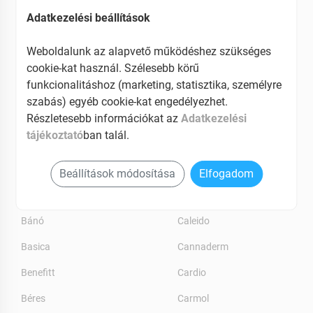
Adatkezelési beállítások
Arovit
Artemizia
Weboldalunk az alapvető működéshez szükséges
cookie-kat használ. Szélesebb körű
Ashaninka
funkcionalitáshoz (marketing, statisztika, személyre
szabás) egyéb cookie-kat engedélyezhet.
Ashwaganda
Részletesebb információkat az
Adatkezelési
Aurecon
tájékoztató
ban talál.
B
C
Beállítások módosítása
Elfogadom
Bálint
Calcitrio
Bánó
Caleido
Basica
Cannaderm
Benefitt
Cardio
Béres
Carmol