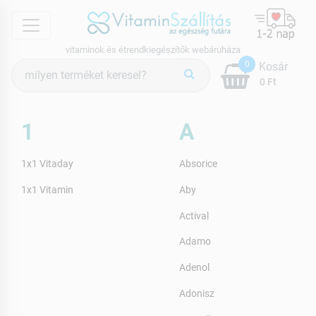
menu
vitaminok és étrendkiegészítők webáruháza
Termék
0
Kosár
keresés
0 Ft
1
A
1x1 Vitaday
Absorice
1x1 Vitamin
Aby
Actival
Adamo
Adenol
Adonisz