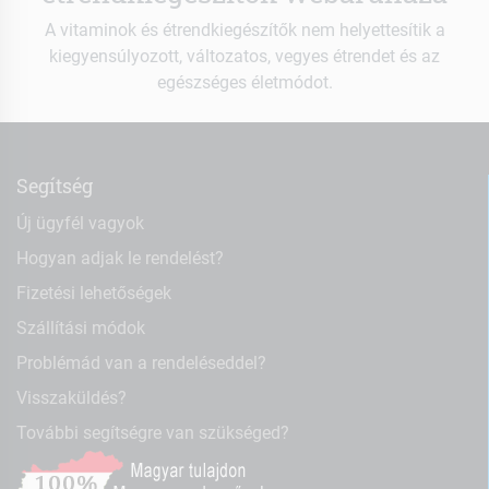
A vitaminok és étrendkiegészítők nem helyettesítik a
kiegyensúlyozott, változatos, vegyes étrendet és az
egészséges életmódot.
Segítség
Új ügyfél vagyok
Hogyan adjak le rendelést?
Fizetési lehetőségek
Szállítási módok
Problémád van a rendeléseddel?
Visszaküldés?
További segítségre van szükséged?