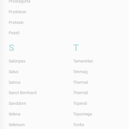
Prostagutta
Prostenal
Protexin
Pssst!
S
T
Salonpas
Tamarinlax
Salus
Tenmag
Salvus
Thermal
Sanct Bernhard
Thermál
Sanddorn
Topevid
Selena
Topomega
Selenium
Tovita