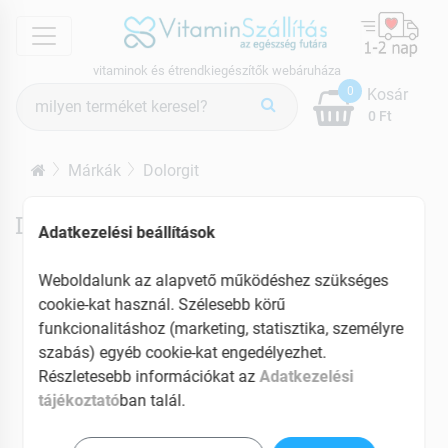
menu
vitaminok és étrendkiegészítők webáruháza
Termék
0
Kosár
keresés
0 Ft
Márkák
Dolorgit
Dolorgit termékek
Adatkezelési beállítások
Weboldalunk az alapvető működéshez szükséges
cookie-kat használ. Szélesebb körű
funkcionalitáshoz (marketing, statisztika, személyre
szabás) egyéb cookie-kat engedélyezhet.
Részletesebb információkat az
Adatkezelési
tájékoztató
ban talál.