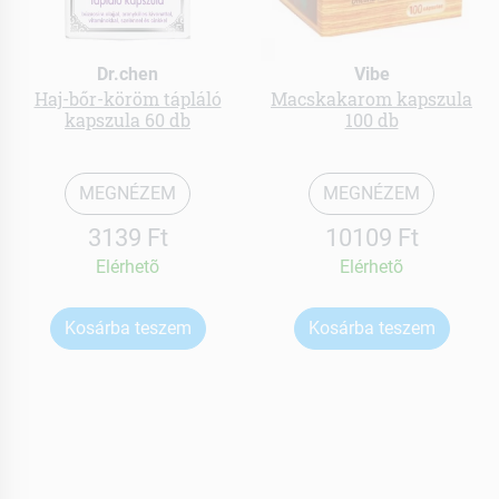
Dr.chen
Vibe
Haj-bőr-köröm tápláló
Macskakarom kapszula
kapszula 60 db
100 db
MEGNÉZEM
MEGNÉZEM
3139 Ft
10109 Ft
Elérhetõ
Elérhetõ
Kosárba teszem
Kosárba teszem