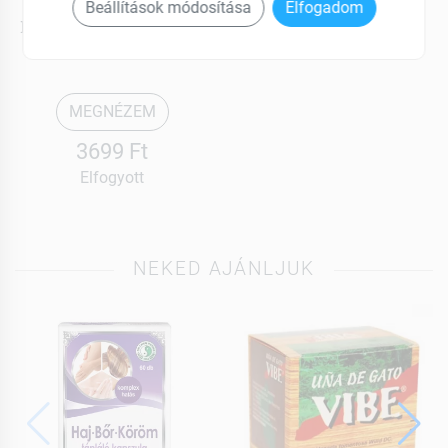
Dolorgit
Beállítások módosítása
Elfogadom
Med fülcsepp 10ml 10 ml
MEGNÉZEM
3699 Ft
Elfogyott
NEKED AJÁNLJUK