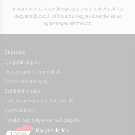
A vitaminok és étrendkiegészítők nem helyettesítik a
kiegyensúlyozott, változatos, vegyes étrendet és az
egészséges életmódot.
Segítség
Új ügyfél vagyok
Hogyan adjak le rendelést?
Fizetési lehetőségek
Szállítási módok
Problémád van a rendeléseddel?
Visszaküldés?
További segítségre van szükséged?