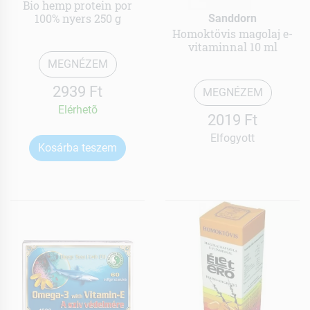
Bio hemp protein por
100% nyers 250 g
Sanddorn
Homoktövis magolaj e-
vitaminnal 10 ml
MEGNÉZEM
2939 Ft
MEGNÉZEM
Elérhetõ
2019 Ft
Elfogyott
Kosárba teszem