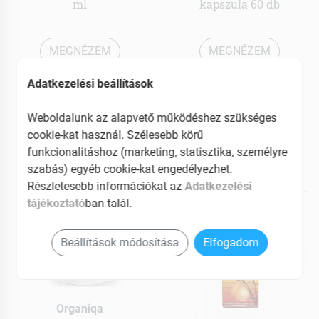
ml
kapszula 60 db
MEGNÉZEM
MEGNÉZEM
1829 Ft
4909 Ft
Adatkezelési beállítások
Elfogyott
Elérhetõ
Weboldalunk az alapvető működéshez szükséges
cookie-kat használ. Szélesebb körű
Kosárba teszem
funkcionalitáshoz (marketing, statisztika, személyre
szabás) egyéb cookie-kat engedélyezhet.
Részletesebb információkat az
Adatkezelési
tájékoztató
ban talál.
Beállítások módosítása
Elfogadom
Organiqa