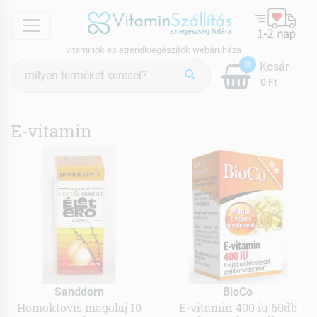
menu
vitaminok és étrendkiegészítők webáruháza
Termék
0
Kosár
keresés
0 Ft
E-vitamin
Sanddorn
BioCo
Homoktövis magolaj 10
E-vitamin 400 iu 60db