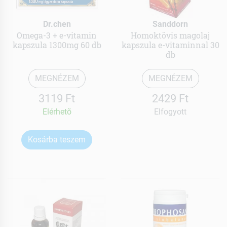
Dr.chen
Sanddorn
Omega-3 + e-vitamin
Homoktövis magolaj
kapszula 1300mg 60 db
kapszula e-vitaminnal 30
db
MEGNÉZEM
MEGNÉZEM
3119 Ft
2429 Ft
Elérhetõ
Elfogyott
Kosárba teszem