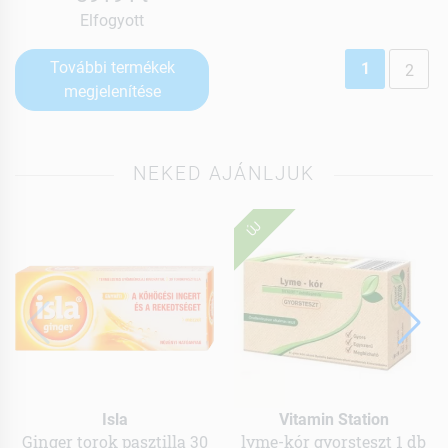
Elfogyott
További termékek
1
2
megjelenítése
NEKED AJÁNLJUK
ÚJ
Isla
Vitamin Station
Ginger torok pasztilla 30
lyme-kór gyorsteszt 1 db