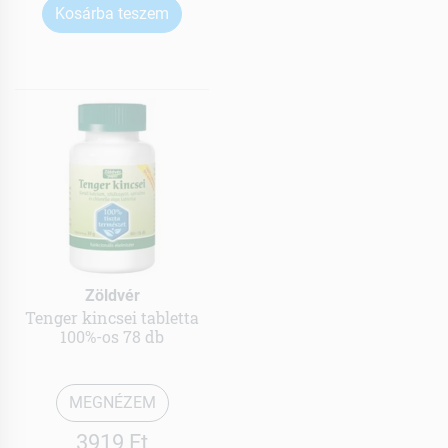
Kosárba teszem
Zöldvér
Tenger kincsei tabletta
100%-os 78 db
MEGNÉZEM
3919 Ft