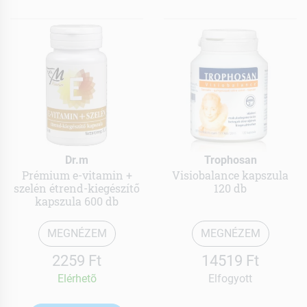
Dr.m
Trophosan
Prémium e-vitamin +
Visiobalance kapszula
szelén étrend-kiegészítő
120 db
kapszula 600 db
MEGNÉZEM
MEGNÉZEM
2259 Ft
14519 Ft
Elérhetõ
Elfogyott