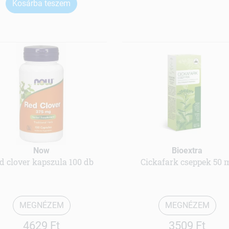
Kosárba teszem
Now
Bioextra
d clover kapszula 100 db
Cickafark cseppek 50 
MEGNÉZEM
MEGNÉZEM
4629 Ft
3509 Ft