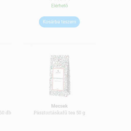
Elérhetõ
Kosárba teszem
Mecsek
60 db
Pásztortáskafű tea 50 g