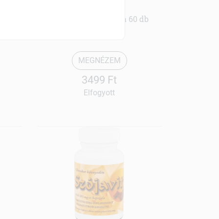
Fitovital
db
Barátcserje kapszula 60 db
MEGNÉZEM
3499 Ft
Elfogyott