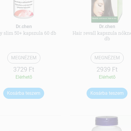
Dr.chen
Dr.chen
y slim 50+ kapszula 60 db
Hair revall kapszula nőkn
db
MEGNÉZEM
MEGNÉZEM
3729 Ft
2939 Ft
Elérhetõ
Elérhetõ
Kosárba teszem
Kosárba teszem