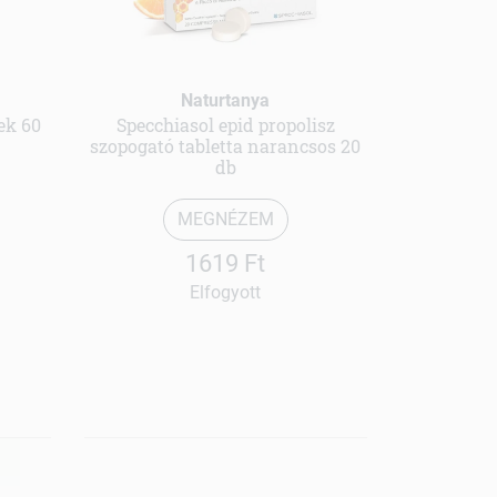
Naturtanya
ek 60
Specchiasol epid propolisz
szopogató tabletta narancsos 20
db
MEGNÉZEM
1619 Ft
Elfogyott