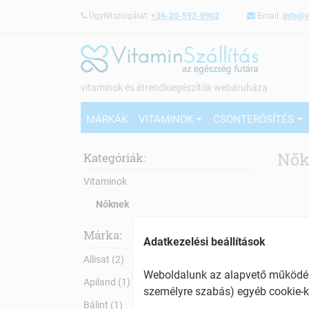
Ügyfélszolgálat:
+36-20-593-0902
Email:
info@v
vitaminok és étrendkiegészítők webáruháza
MÁRKÁK
VITAMINOK
CSONTERŐSÍTÉS
Nők
Kategóriák:
Vitaminok
Nőknek
Márka:
Adatkezelési beállítások
Allisat (2)
Weboldalunk az alapvető működésh
Apiland (1)
személyre szabás) egyéb cookie-k
Bálint (1)