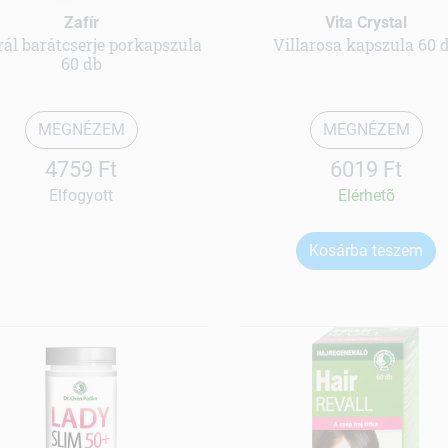
Zafír
Vita Crystal
ál barátcserje porkapszula
Villarosa kapszula 60 
60 db
MEGNÉZEM
MEGNÉZEM
4759 Ft
6019 Ft
Elfogyott
Elérhetõ
Kosárba teszem