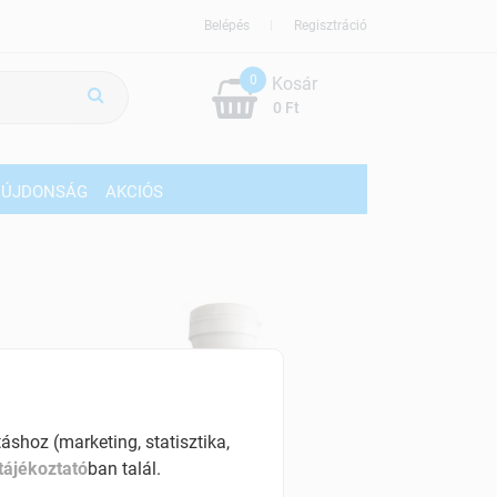
Belépés
Regisztráció
0
Kosár
0 Ft
ÚJDONSÁG
AKCIÓS
shoz (marketing, statisztika,
tájékoztató
ban talál.