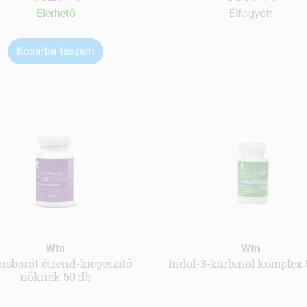
Elérhetõ
Elfogyott
Kosárba teszem
Wtn
Wtn
lusbarát étrend-kiegészítő
Indol-3-karbinol komplex 
nőknek 60 db