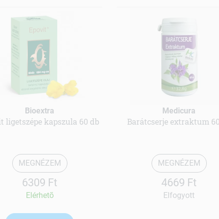
Bioextra
Medicura
t ligetszépe kapszula 60 db
Barátcserje extraktum 6
MEGNÉZEM
MEGNÉZEM
6309 Ft
4669 Ft
Elérhetõ
Elfogyott