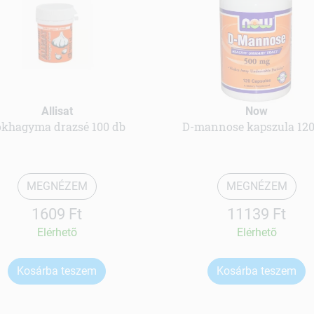
Allisat
Now
okhagyma drazsé 100 db
D-mannose kapszula 120
MEGNÉZEM
MEGNÉZEM
1609 Ft
11139 Ft
Elérhetõ
Elérhetõ
Kosárba teszem
Kosárba teszem