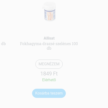
Allisat
 db
Fokhagyma drazsé szelénes 100
db
MEGNÉZEM
1849 Ft
Elérhetõ
Kosárba teszem