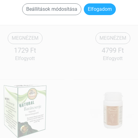
Biointimo
Klimin
Beállítások módosítása
Elfogadom
ruációs fájdalomcsillapitó
Nyugalom kapszula 60 
tapasz 3 db
MEGNÉZEM
MEGNÉZEM
1729 Ft
4799 Ft
Elfogyott
Elfogyott