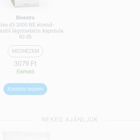
Bioextra
liva d3 3000 NE étrend-
szítő lágyzselatin kapszula
60 db
MEGNÉZEM
3079 Ft
Elérhetõ
Kosárba teszem
NEKED AJÁNLJUK