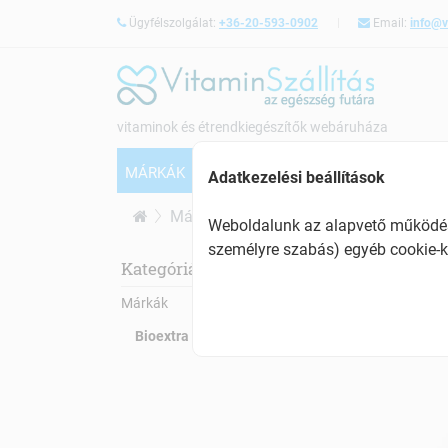
Ügyfélszolgálat:
+36-20-593-0902
Email:
info@v
vitaminok és étrendkiegészítők webáruháza
MÁRKÁK
VITAMINOK
CSONTERŐSÍTÉS
Adatkezelési beállítások
Márkák
Bioextra
Weboldalunk az alapvető működésh
személyre szabás) egyéb cookie-k
Bio
Kategóriák:
Márkák
Bioextra