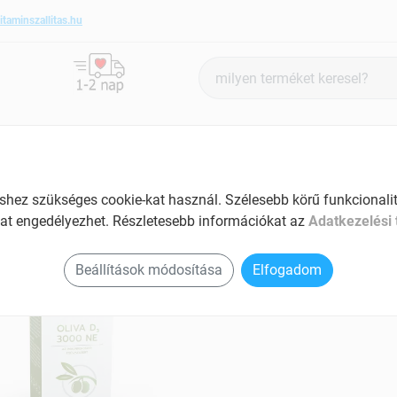
itaminszallitas.hu
Termék
keresés
ANTIOXIDÁNSOK
SZÉPSÉG ÉS HANGULAT
SPECIÁLIS
ez szükséges cookie-kat használ. Szélesebb körű funkcionalitá
at engedélyezhet. Részletesebb információkat az
Adatkezelési 
extra termékek
Beállítások módosítása
Elfogadom