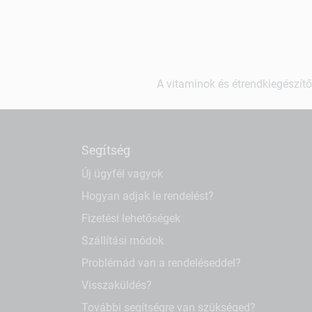
A vitaminok és étrendkiegészítő
Segítség
Új ügyfél vagyok
Hogyan adjak le rendelést?
Fizetési lehetőségek
Szállítási módok
Problémád van a rendeléseddel?
Visszaküldés?
További segítségre van szükséged?