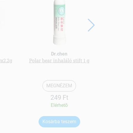
Dr.chen
0x2,2g
Polar bear inhaláló stift 1 g
Ginkg
magné
MEGNÉZEM
249 Ft
Elérhetõ
Kosárba teszem
Ko