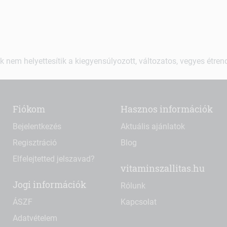
k nem helyettesítik a kiegyensúlyozott, változatos, vegyes étre
Fiókom
Hasznos információk
Bejelentkezés
Aktuális ajánlatok
Regisztráció
Blog
Elfelejtetted jelszavad?
vitaminszallitas.hu
Jogi információk
Rólunk
ÁSZF
Kapcsolat
Adatvételem