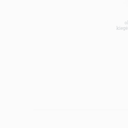
o
kiegé