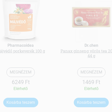
Pharmacoidea
Dr.chen
ájvédő porkeverék 100 g
Panax ginseng vörös tea 2
44 g
MEGNÉZEM
MEGNÉZEM
6249 Ft
1469 Ft
Elérhetõ
Elérhetõ
Kosárba teszem
Kosárba teszem