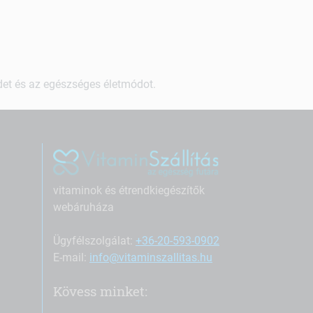
ndet és az egészséges életmódot.
vitaminok és étrendkiegészítők
webáruháza
Ügyfélszolgálat:
+36-20-593-0902
E-mail:
info@vitaminszallitas.hu
Kövess minket: