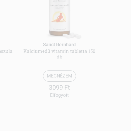
Sanct Bernhard
pszula
Kalcium+d3 vitamin tabletta 150
db
MEGNÉZEM
3099 Ft
Elfogyott