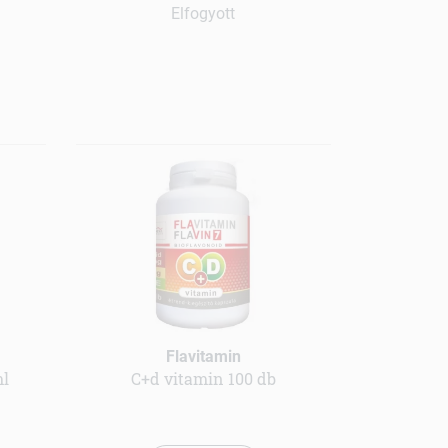
Elfogyott
Flavitamin
ml
C+d vitamin 100 db