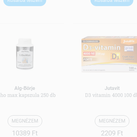
Kosárba teszem
Kosárba teszem
Alg-Börje
Jutavit
tho max kapszula 250 db
D3 vitamin 4000 100 d
MEGNÉZEM
MEGNÉZEM
10389 Ft
2209 Ft