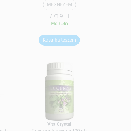
MEGNÉZEM
7719 Ft
Elérhetõ
Kosárba teszem
Vita Crystal
e d-
Lucerna kapszula 100 db