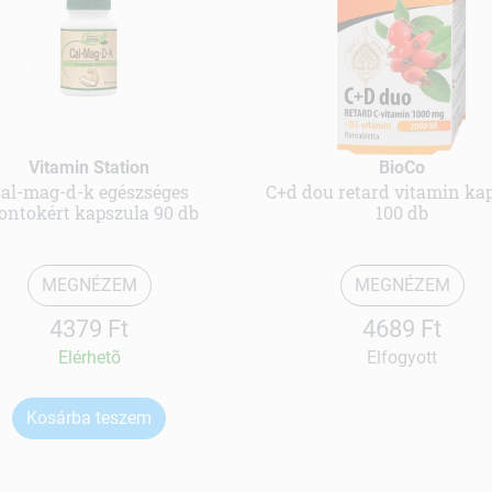
Vitamin Station
BioCo
al-mag-d-k egészséges
C+d dou retard vitamin ka
ontokért kapszula 90 db
100 db
MEGNÉZEM
MEGNÉZEM
4379 Ft
4689 Ft
Elérhetõ
Elfogyott
Kosárba teszem