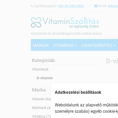
Ügyfélszolgálat:
+36-20-593-0902
Email:
info@v
vitaminok és étrendkiegészítők webáruháza
MÁRKÁK
VITAMINOK
CSONTERŐSÍTÉS
D-v
Kategóriák:
Vitaminok
D-vitamin
Márka:
Adatkezelési beállítások
Vitamin Station (3)
Weboldalunk az alapvető működésh
Walmark (4)
személyre szabás) egyéb cookie-k
Vitaking (7)