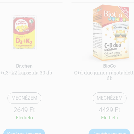
Dr.chen
BioCo
+d3+k2 kapszula 30 db
C+d duo junior rágótablett
db
MEGNÉZEM
MEGNÉZEM
2649 Ft
4429 Ft
Elérhetõ
Elérhetõ