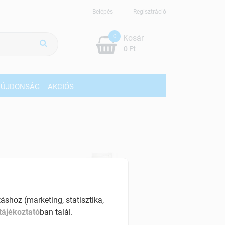
Belépés
Regisztráció
0
Kosár
0 Ft
ÚJDONSÁG
AKCIÓS
shoz (marketing, statisztika,
tájékoztató
ban talál.