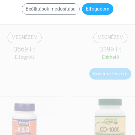
Vitaking
Vitamin Station
Beállítások módosítása
Elfogadom
e trio (mg, d vitamin, k2)
D3-vitamin 90 db
kapszula 30 db
MEGNÉZEM
MEGNÉZEM
3669 Ft
3199 Ft
Elfogyott
Elérhetõ
Kosárba teszem