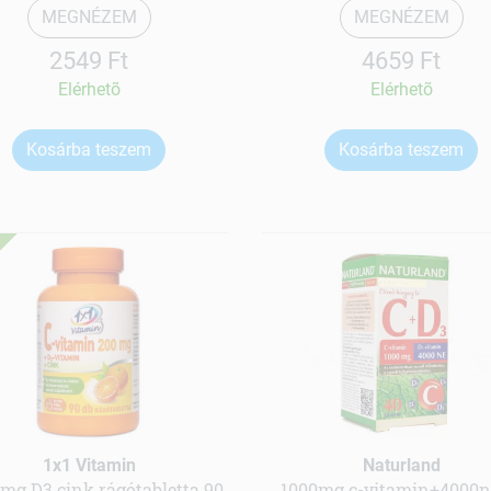
MEGNÉZEM
MEGNÉZEM
2549 Ft
4659 Ft
Elérhetõ
Elérhetõ
Kosárba teszem
Kosárba teszem
1x1 Vitamin
Naturland
mg D3 cink rágótabletta 90
1000mg c-vitamin+4000n