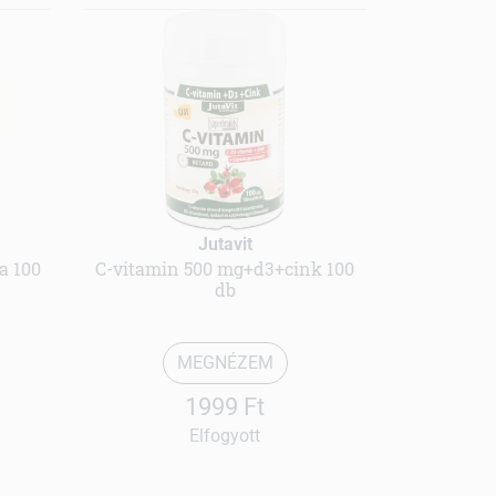
Jutavit
a 100
C-vitamin 500 mg+d3+cink 100
db
MEGNÉZEM
1999 Ft
Elfogyott