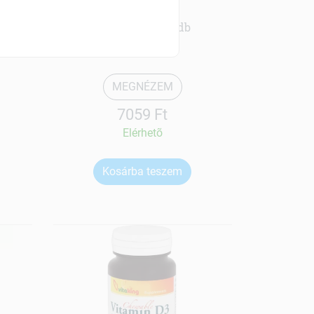
Alg-Börje
Vitamin d3 150 db
MEGNÉZEM
7059 Ft
Elérhetõ
Kosárba teszem