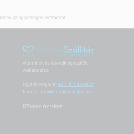
ndet és az egészséges életmódot.
vitaminok és étrendkiegészítők
webáruháza
Ügyfélszolgálat:
+36-20-593-0902
E-mail:
info@vitaminszallitas.hu
Kövess minket: