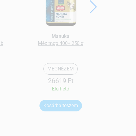
Manuka
db
Méz mgo 400+ 250 g
ideális emé
MEGNÉZEM
26619 Ft
Elérhetõ
Kosárba teszem
Ko