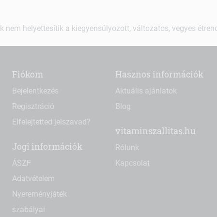
k nem helyettesítik a kiegyensúlyozott, változatos, vegyes étre
Fiókom
Hasznos információk
Bejelentkezés
Aktuális ajánlatok
Regisztráció
Blog
Elfelejtetted jelszavad?
vitaminszallitas.hu
Jogi információk
Rólunk
ÁSZF
Kapcsolat
Adatvételem
Nyereményjáték
szabályai