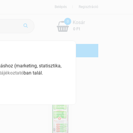
Belépés
Regisztráció
0
Kosár
0 Ft
ÚJDONSÁG
AKCIÓS
shoz (marketing, statisztika,
tájékoztató
ban talál.