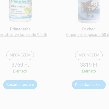
Primeherbs
Dr.chen
erűdinnye kapszula 90 db
Cápaporc kapszula 60 
MEGNÉZEM
MEGNÉZEM
3769 Ft
3819 Ft
Elérhetõ
Elérhetõ
Kosárba teszem
Kosárba teszem