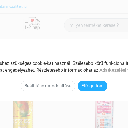
itaminszallitas.hu
Termék
keresés
ANTIOXIDÁNSOK
SZÉPSÉG ÉS HANGULAT
SPECIÁLIS
ez szükséges cookie-kat használ. Szélesebb körű funkcionalitá
at engedélyezhet. Részletesebb információkat az
Adatkezelési 
ss termékek
Beállítások módosítása
Elfogadom