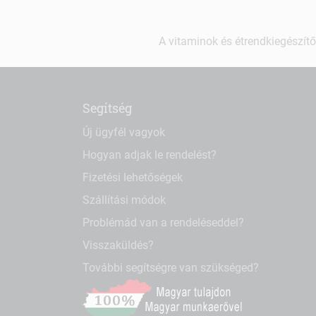
A vitaminok és étrendkiegészítő
Segítség
Új ügyfél vagyok
Hogyan adjak le rendelést?
Fizetési lehetőségek
Szállítási módok
Problémád van a rendeléseddel?
Visszaküldés?
További segítségre van szükséged?