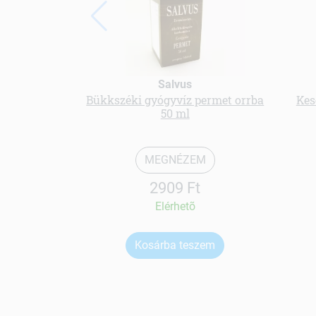
Salvus
Bükkszéki gyógyvíz permet orrba
Kes
50 ml
MEGNÉZEM
2909 Ft
Elérhetõ
Kosárba teszem