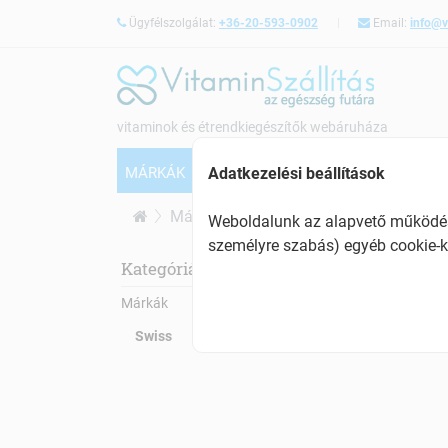
Ügyfélszolgálat:
+36-20-593-0902
Email:
info@v
vitaminok és étrendkiegészítők webáruháza
MÁRKÁK
VITAMINOK
CSONTERŐSÍTÉS
Adatkezelési beállítások
Márkák
Swiss
Weboldalunk az alapvető működésh
személyre szabás) egyéb cookie-k
Swi
Kategóriák:
Márkák
Swiss