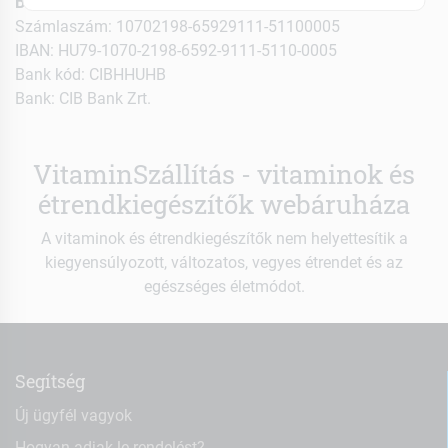
Bankszámla adatok:
Számlaszám: 10702198-65929111-51100005
IBAN: HU79-1070-2198-6592-9111-5110-0005
Bank kód: CIBHHUHB
Bank: CIB Bank Zrt.
VitaminSzállítás - vitaminok és
étrendkiegészítők webáruháza
A vitaminok és étrendkiegészítők nem helyettesítik a
kiegyensúlyozott, változatos, vegyes étrendet és az
egészséges életmódot.
Segítség
Új ügyfél vagyok
Hogyan adjak le rendelést?