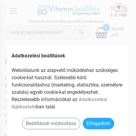
menu
vitaminok és étrendkiegészítők webáruháza
Termék
0
Kosár
keresés
0 Ft
Adatkezelési beállítások
Rólunk
Weboldalunk az alapvető működéshez szükséges
cookie-kat használ. Szélesebb körű
A weboldal üzemeltetője:
funkcionalitáshoz (marketing, statisztika, személyre
GreenMark International Kft.
szabás) egyéb cookie-kat engedélyezhet.
1106 Budapest, Jászberényi út 29/B.
Részletesebb információkat az
Adatkezelési
info@vitaminszallitas.hu
tájékoztató
ban talál.
Ügyfélszolgálat: +36-20-593-0902
Cégjegyzék szám: 01-09-947932
Adószám: 22990576-2-42
Beállítások módosítása
Elfogadom