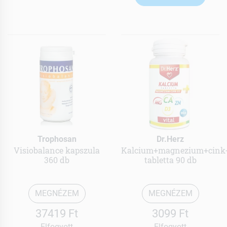
Trophosan
Dr.Herz
Visiobalance kapszula
Kalcium+magnezium+cink
360 db
tabletta 90 db
MEGNÉZEM
MEGNÉZEM
37419 Ft
3099 Ft
Elfogyott
Elfogyott