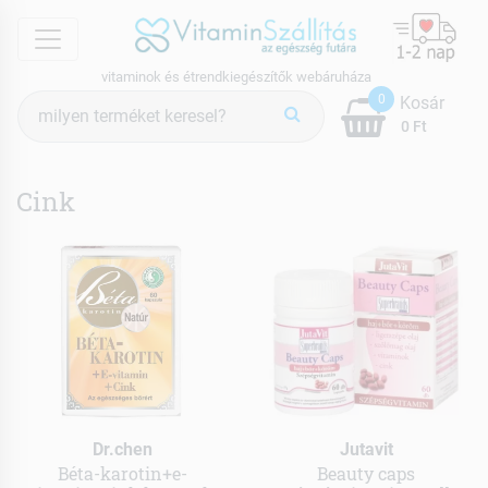
menu
vitaminok és étrendkiegészítők webáruháza
Termék
0
Kosár
keresés
0 Ft
Cink
Dr.chen
Jutavit
Béta-karotin+e-
Beauty caps