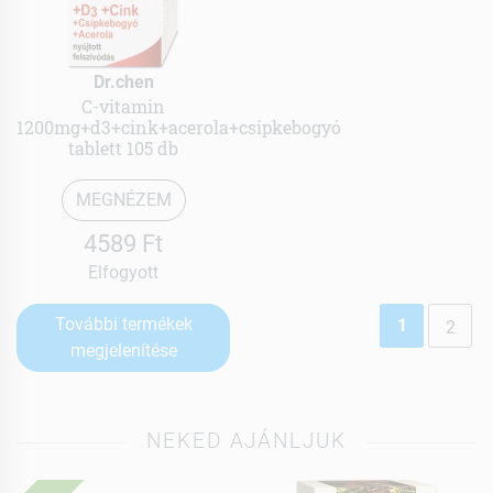
Dr.chen
C-vitamin
1200mg+d3+cink+acerola+csipkebogyó
tablett 105 db
MEGNÉZEM
4589 Ft
Elfogyott
További termékek
1
2
megjelenítése
NEKED AJÁNLJUK