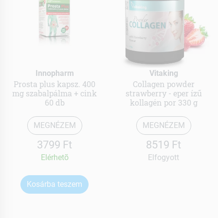
Innopharm
Vitaking
Prosta plus kapsz. 400
Collagen powder
mg szabalpálma + cink
strawberry - eper ízű
60 db
kollagén por 330 g
MEGNÉZEM
MEGNÉZEM
3799 Ft
8519 Ft
Elérhetõ
Elfogyott
Kosárba teszem