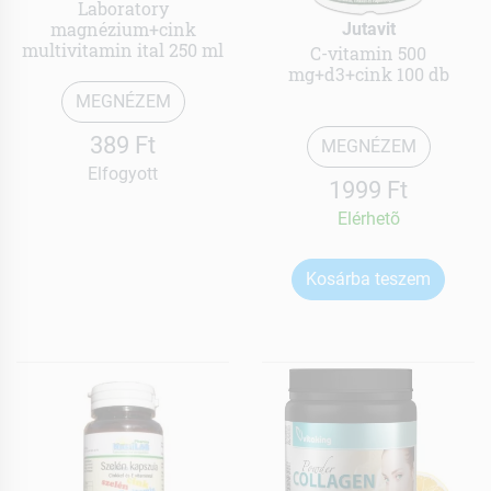
Laboratory
magnézium+cink
Jutavit
multivitamin ital 250 ml
C-vitamin 500
mg+d3+cink 100 db
MEGNÉZEM
389 Ft
MEGNÉZEM
Elfogyott
1999 Ft
Elérhetõ
Kosárba teszem