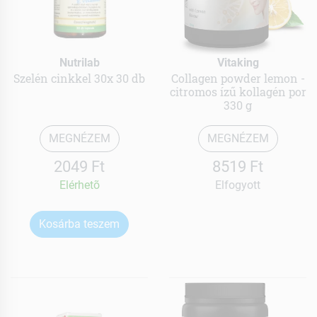
Nutrilab
Vitaking
Szelén cinkkel 30x 30 db
Collagen powder lemon -
citromos ízű kollagén por
330 g
MEGNÉZEM
MEGNÉZEM
2049 Ft
8519 Ft
Elérhetõ
Elfogyott
Kosárba teszem