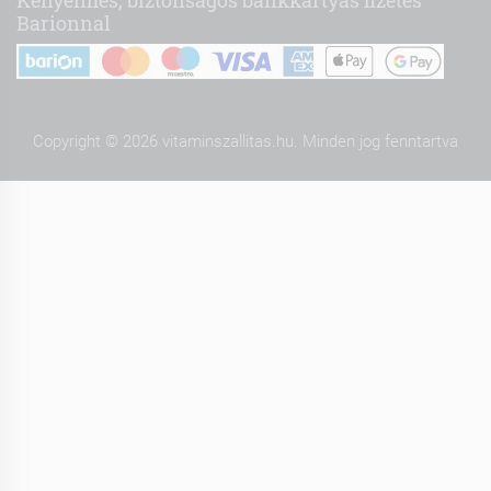
Kényelmes, biztonságos bankkártyás fizetés
Barionnal
Copyright © 2026 vitaminszallitas.hu. Minden jog fenntartva