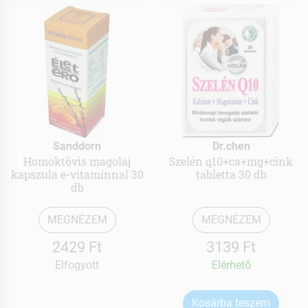
Sanddorn
Dr.chen
Homoktövis magolaj
Szelén q10+ca+mg+cink
kapszula e-vitaminnal 30
tabletta 30 db
db
MEGNÉZEM
MEGNÉZEM
2429 Ft
3139 Ft
Elfogyott
Elérhetõ
Kosárba teszem