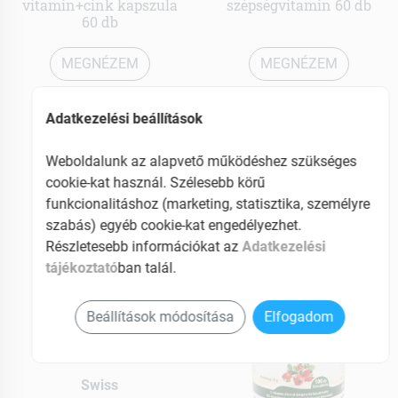
vitamin+cink kapszula
szépségvitamin 60 db
60 db
MEGNÉZEM
MEGNÉZEM
2939 Ft
2339 Ft
Adatkezelési beállítások
Elérhetõ
Elérhetõ
Weboldalunk az alapvető működéshez szükséges
Kosárba teszem
Kosárba teszem
cookie-kat használ. Szélesebb körű
funkcionalitáshoz (marketing, statisztika, személyre
szabás) egyéb cookie-kat engedélyezhet.
Részletesebb információkat az
Adatkezelési
tájékoztató
ban talál.
Beállítások módosítása
Elfogadom
Swiss