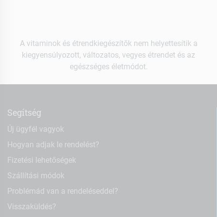
A vitaminok és étrendkiegészítők nem helyettesítik a
kiegyensúlyozott, változatos, vegyes étrendet és az
egészséges életmódot.
Segítség
Új ügyfél vagyok
Hogyan adjak le rendelést?
Fizetési lehetőségek
Szállítási módok
Problémád van a rendeléseddel?
Visszaküldés?