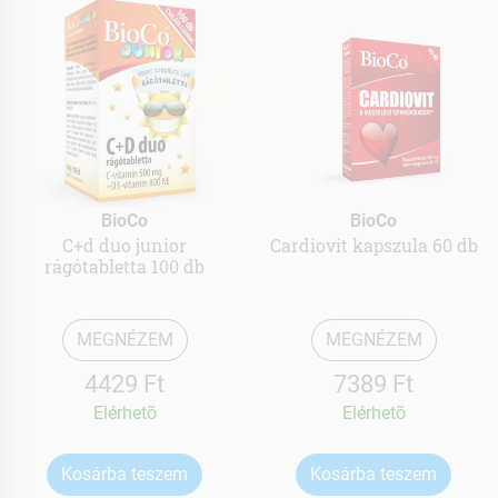
BioCo
BioCo
C+d duo junior
Cardiovit kapszula 60 db
rágótabletta 100 db
MEGNÉZEM
MEGNÉZEM
4429 Ft
7389 Ft
Elérhetõ
Elérhetõ
Kosárba teszem
Kosárba teszem