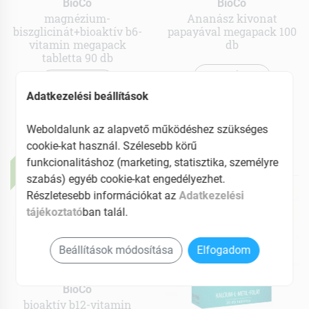
BioCo
BioCo
magnézium-
Ananász kivonat
biszglicinát+bioaktív b6-
papayával megapack 100
vitamin megapack
db
tabletta 90 db
MEGNÉZEM
MEGNÉZEM
Adatkezelési beállítások
6539 Ft
5859 Ft
Elfogyott
Elfogyott
Weboldalunk az alapvető működéshez szükséges
cookie-kat használ. Szélesebb körű
ÚJ
funkcionalitáshoz (marketing, statisztika, személyre
szabás) egyéb cookie-kat engedélyezhet.
ÚJ
Részletesebb információkat az
Adatkezelési
tájékoztató
ban talál.
Beállítások módosítása
Elfogadom
BioCo
bioaktív b12-vitamin