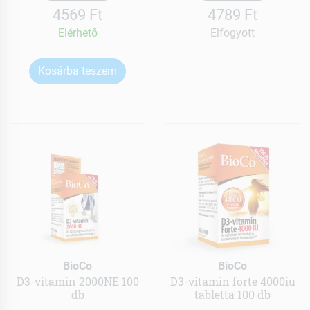
4569 Ft
4789 Ft
Elérhetõ
Elfogyott
Kosárba teszem
BioCo
BioCo
D3-vitamin 2000NE 100
D3-vitamin forte 4000iu
db
tabletta 100 db