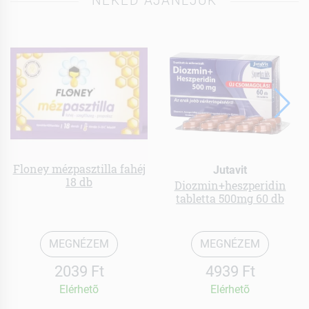
NEKED AJÁNLJUK
Floney mézpasztilla fahéj
Jutavit
18 db
Diozmin+heszperidin
tabletta 500mg 60 db
MEGNÉZEM
MEGNÉZEM
2039 Ft
4939 Ft
Elérhetõ
Elérhetõ