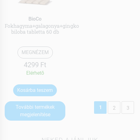
BioCo
Fokhagyma+galagonya+gingko
biloba tabletta 60 db
MEGNÉZEM
4299 Ft
Elérhetõ
Kosárba teszem
További termékek
1
2
3
megjelenítése