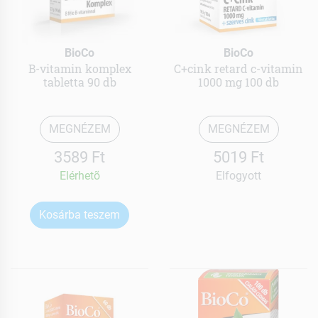
BioCo
BioCo
B-vitamin komplex
C+cink retard c-vitamin
tabletta 90 db
1000 mg 100 db
MEGNÉZEM
MEGNÉZEM
3589 Ft
5019 Ft
Elérhetõ
Elfogyott
Kosárba teszem