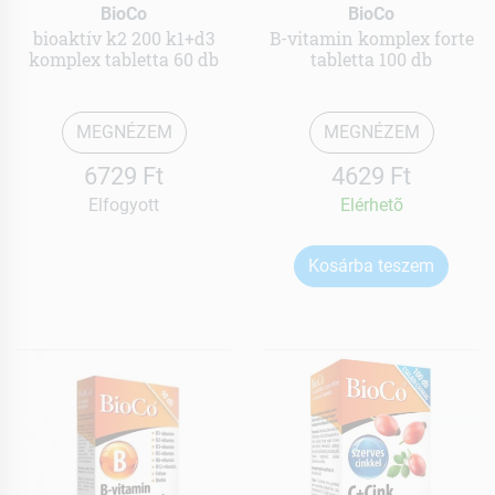
BioCo
BioCo
bioaktív k2 200 k1+d3
B-vitamin komplex forte
komplex tabletta 60 db
tabletta 100 db
MEGNÉZEM
MEGNÉZEM
6729 Ft
4629 Ft
Elfogyott
Elérhetõ
Kosárba teszem