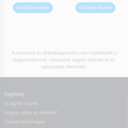
Kosárba teszem
Kosárba teszem
A vitaminok és étrendkiegészítők nem helyettesítik a
kiegyensúlyozott, változatos, vegyes étrendet és az
egészséges életmódot.
Segítség
Új ügyfél vagyok
Hogyan adjak le rendelést?
Fizetési lehetőségek