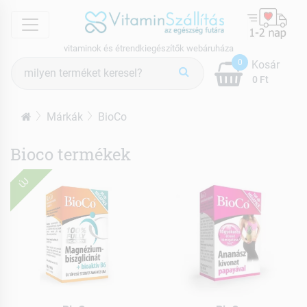
menu
vitaminok és étrendkiegészítők webáruháza
Termék
0
Kosár
keresés
0 Ft
Márkák
BioCo
Bioco termékek
ÚJ