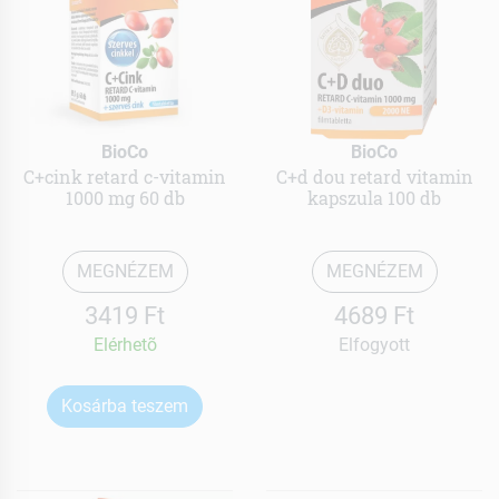
BioCo
BioCo
C+cink retard c-vitamin
C+d dou retard vitamin
1000 mg 60 db
kapszula 100 db
MEGNÉZEM
MEGNÉZEM
3419 Ft
4689 Ft
Elérhetõ
Elfogyott
Kosárba teszem