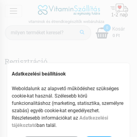
menu
vitaminok és étrendkiegészítők webáruháza
Termék
0
Kosár
keresés
0 Ft
Regisztráció
Személyes adatok
Adatkezelési beállítások
Vezetéknév
Keresztnév
Weboldalunk az alapvető működéshez szükséges
cookie-kat használ. Szélesebb körű
funkcionalitáshoz (marketing, statisztika, személyre
E-mail
szabás) egyéb cookie-kat engedélyezhet.
Részletesebb információkat az
Adatkezelési
tájékoztató
ban talál.
Telefon