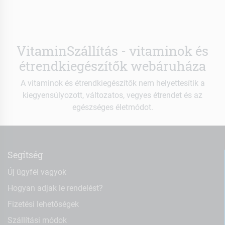
VitaminSzállítás - vitaminok és
étrendkiegészítők webáruháza
A vitaminok és étrendkiegészítők nem helyettesítik a
kiegyensúlyozott, változatos, vegyes étrendet és az
egészséges életmódot.
Segítség
Új ügyfél vagyok
Hogyan adjak le rendelést?
Fizetési lehetőségek
Szállítási módok