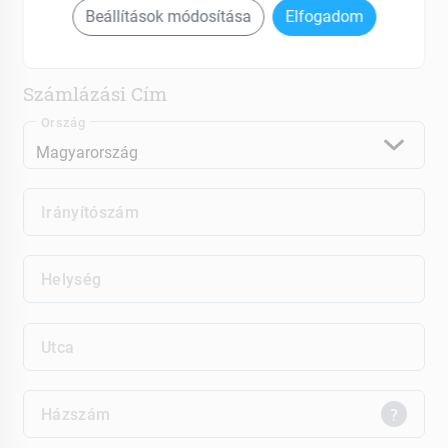
Beállítások módosítása
Elfogadom
Ez egy céges fiók
Számlázási Cím
Ország
Irányítószám
Helység
Utca
Házszám