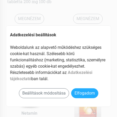
tabletta 200 mg 100 db
MEGNÉZEM
MEGNÉZEM
7719 Ft
4349 Ft
Adatkezelési beállítások
Elérhetõ
Elfogyott
Weboldalunk az alapvető működéshez szükséges
Kosárba teszem
cookie-kat használ. Szélesebb körű
funkcionalitáshoz (marketing, statisztika, személyre
szabás) egyéb cookie-kat engedélyezhet.
Részletesebb információkat az
Adatkezelési
tájékoztató
ban talál.
Beállítások módosítása
Elfogadom
Netamin