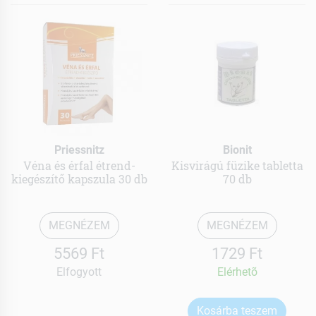
Priessnitz
Bionit
Véna és érfal étrend-
Kisvirágú füzike tabletta
kiegészítő kapszula 30 db
70 db
MEGNÉZEM
MEGNÉZEM
5569 Ft
1729 Ft
Elfogyott
Elérhetõ
Kosárba teszem