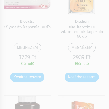
Bioextra
Dr.chen
Silymarin kapszula 30 db
Béta-karotin+e-
vitamin+cink kapszula
60 db
MEGNÉZEM
MEGNÉZEM
3729 Ft
2939 Ft
Elérhetõ
Elérhetõ
Kosárba teszem
Kosárba teszem