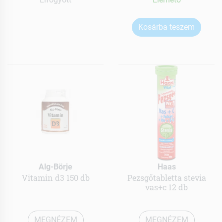
Kosárba teszem
Alg-Börje
Haas
Vitamin d3 150 db
Pezsgőtabletta stevia
vas+c 12 db
MEGNÉZEM
MEGNÉZEM