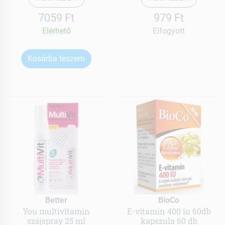
7059 Ft
979 Ft
Elérhetõ
Elfogyott
Kosárba teszem
Better
BioCo
You multivitamin
E-vitamin 400 iu 60db
szájspray 25 ml
kapszula 60 db