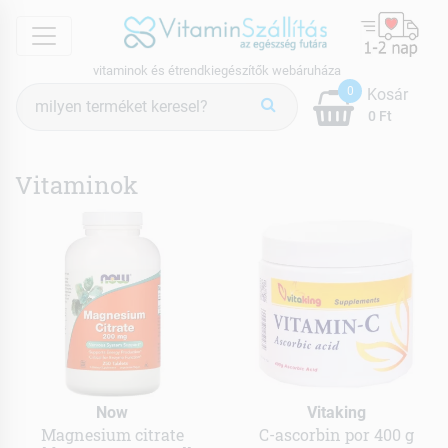
menu
vitaminok és étrendkiegészítők webáruháza
Termék
0
Kosár
keresés
0 Ft
Vitaminok
Now
Vitaking
Magnesium citrate
C-ascorbin por 400 g