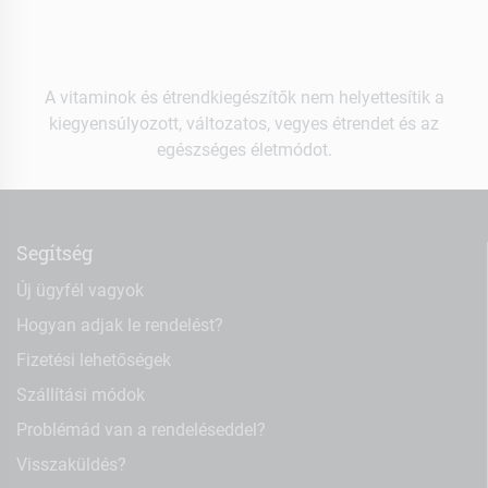
A vitaminok és étrendkiegészítők nem helyettesítik a
kiegyensúlyozott, változatos, vegyes étrendet és az
egészséges életmódot.
Segítség
Új ügyfél vagyok
Hogyan adjak le rendelést?
Fizetési lehetőségek
Szállítási módok
Problémád van a rendeléseddel?
Visszaküldés?