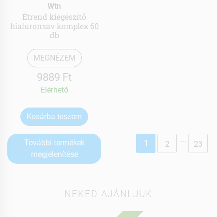
Wtn
Étrend kiegészítő
hialuronsav komplex 60
db
MEGNÉZEM
9889 Ft
Elérhetõ
Kosárba teszem
...
További termékek
1
2
23
megjelenítése
NEKED AJÁNLJUK