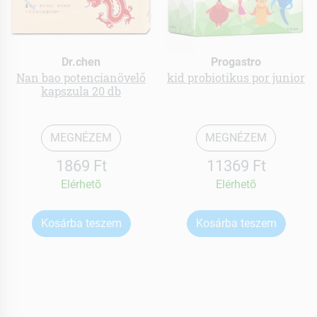
Dr.chen
Progastro
Nan bao potencianövelő
kid probiotikus por junior
kapszula 20 db
MEGNÉZEM
MEGNÉZEM
1869 Ft
11369 Ft
Elérhetõ
Elérhetõ
Kosárba teszem
Kosárba teszem