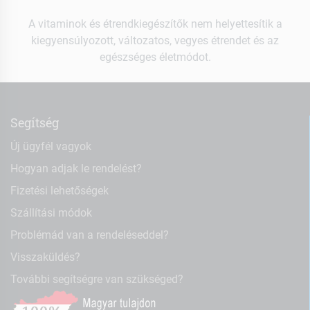
A vitaminok és étrendkiegészítők nem helyettesítik a
kiegyensúlyozott, változatos, vegyes étrendet és az
egészséges életmódot.
Segítség
Új ügyfél vagyok
Hogyan adjak le rendelést?
Fizetési lehetőségek
Szállítási módok
Problémád van a rendeléseddel?
Visszaküldés?
További segítségre van szükséged?