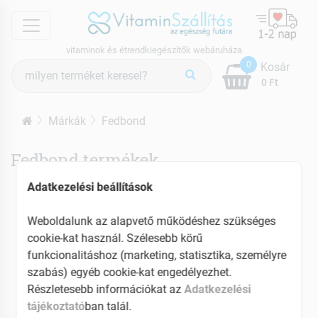
menu
vitaminok és étrendkiegészítők webáruháza
Termék
0
Kosár
keresés
0 Ft
Márkák
Fedbond
Fedbond termékek
Adatkezelési beállítások
Weboldalunk az alapvető működéshez szükséges
cookie-kat használ. Szélesebb körű
funkcionalitáshoz (marketing, statisztika, személyre
szabás) egyéb cookie-kat engedélyezhet.
Részletesebb információkat az
Adatkezelési
tájékoztató
ban talál.