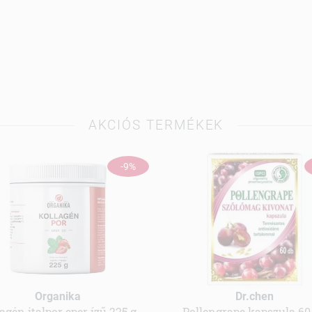
AKCIÓS TERMÉKEK
-9%
Organika
Dr.chen
agén italpor eper ízű 225 g
Pollengrape kapszula 60