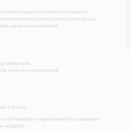
ése révén is támogató HCA (hidroxi-citromsav) és
bontásáért felelős összetevő) tartalma, szinergikusan
felelős szervek normál működését.
ozás csökkentését
 máj, az epe, és a vese működését
in. 2 dl vízzel)
sa nem helyettesíti a vegyes étrendet és az egészséges
 ne lépje túl!