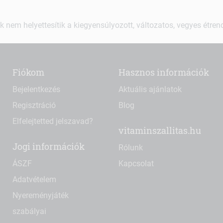
k nem helyettesítik a kiegyensúlyozott, változatos, vegyes étre
Fiókom
Hasznos információk
Bejelentkezés
Aktuális ajánlatok
Regisztráció
Blog
Elfelejtetted jelszavad?
vitaminszallitas.hu
Jogi információk
Rólunk
ÁSZF
Kapcsolat
Adatvételem
Nyereményjáték
szabályai