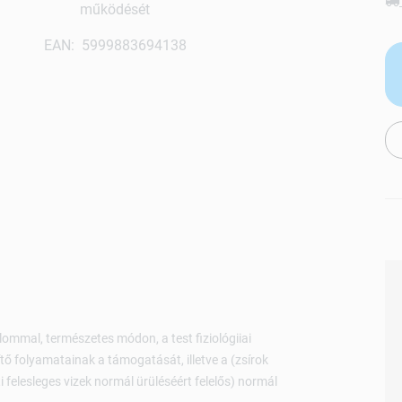
működését
EAN: 5999883694138
mal, természetes módon, a test fiziológiiai
tő folyamatainak a támogatását, illetve a (zsírok
i felesleges vizek normál ürüléséért felelős) normál