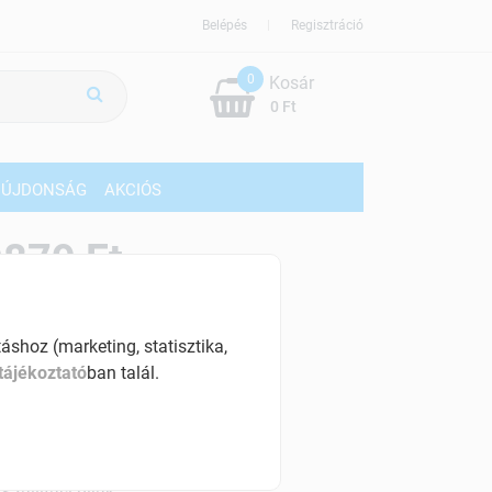
Belépés
Regisztráció
0
Kosár
0 Ft
ÚJDONSÁG
AKCIÓS
879 Ft
% ÁFÁ-val , [95727 Ft/kg]
shoz (marketing, statisztika,
szletinformáció:
tájékoztató
ban talál.
érhetõ
ennyiben
péntek 18:00 óráig rendelsz,
árható kiszállítás augusztus 11, kedd
.