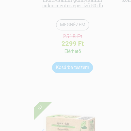
cukormentes eper ízű 50 db
MEGNÉZEM
2518 Ft
2299 Ft
Elérhetõ
Kosárba teszem
ÚJ