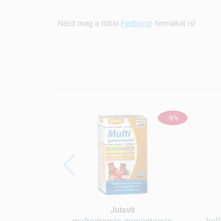
Nézd meg a többi
Fedbond
terméket is!
-9%
Jutavit
multivitamin gumivitamin
koll