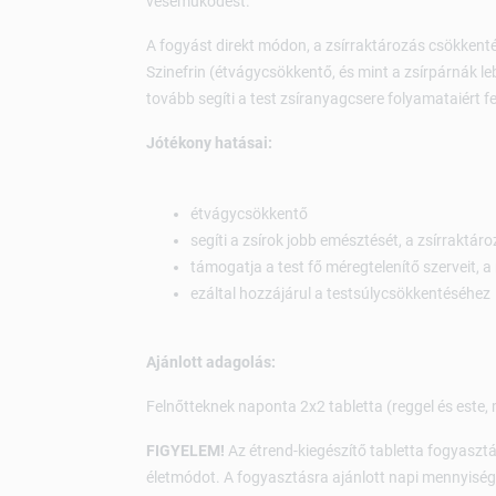
veseműködést.
A fogyást direkt módon, a zsírraktározás csökkent
Szinefrin (étvágycsökkentő, és mint a zsírpárnák le
tovább segíti a test zsíranyagcsere folyamataiért 
Jótékony hatásai:
étvágycsökkentő
segíti a zsírok jobb emésztését, a zsírraktár
támogatja a test fő méregtelenítő szerveit, a
ezáltal hozzájárul a testsúlycsökkentéséhez
Ajánlott adagolás:
Felnőtteknek naponta 2x2 tabletta (reggel és este, m
FIGYELEM!
Az étrend-kiegészítő tabletta fogyasztá
életmódot. A fogyasztásra ajánlott napi mennyiséget