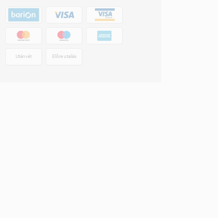
Utánvét
Előre utalás