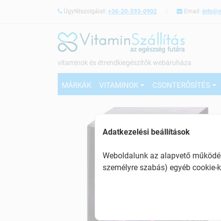
Ügyfélszolgálat:
+36-20-593-0902
Email:
info@v
vitaminok és étrendkiegészítők webáruháza
MÁRKÁK
VITAMINOK
CSONTERŐSÍTÉS
Adatkezelési beállítások
Weboldalunk az alapvető működésh
személyre szabás) egyéb cookie-k