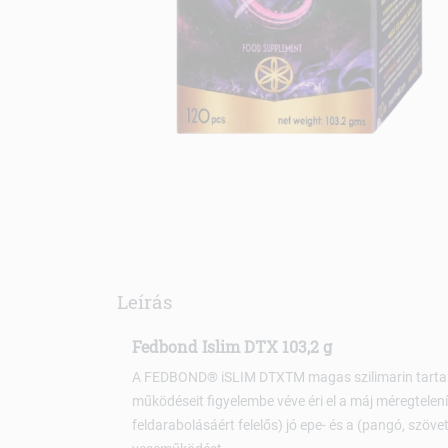
Leírás
Fedbond Islim DTX 103,2 g
A FEDBOND® iSLIM DTXTM magas szilimarin tartalom
működéseit figyelembe véve éri el a máj méregtelení
feldarabolásáért felelős) jó epe- és a (pangó, szövet