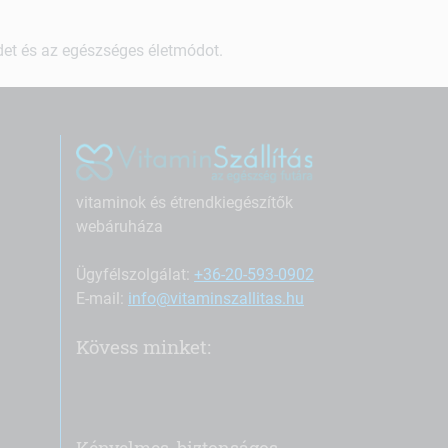
ndet és az egészséges életmódot.
vitaminok és étrendkiegészítők
webáruháza
Ügyfélszolgálat:
+36-20-593-0902
E-mail:
info@vitaminszallitas.hu
Kövess minket: