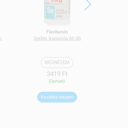
Flavitamin
V
b
Szelén kapszula 60 db
Fűrészpá
MEGNÉZEM
3419 Ft
Elérhetõ
Kosárba teszem
Ko