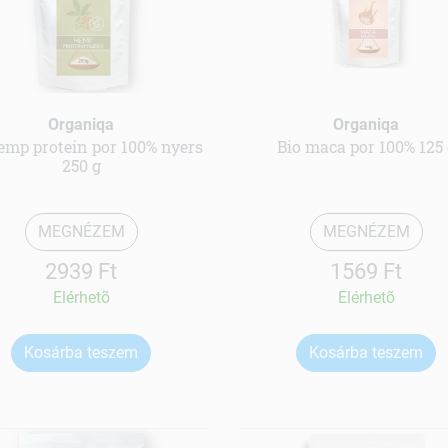
Organiqa
Organiqa
emp protein por 100% nyers
Bio maca por 100% 125
250 g
MEGNÉZEM
MEGNÉZEM
2939 Ft
1569 Ft
Elérhetõ
Elérhetõ
Kosárba teszem
Kosárba teszem