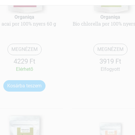
Organiqa
Organiqa
 acai por 100% nyers 60 g
Bio chlorella por 100% nyers
MEGNÉZEM
MEGNÉZEM
4229 Ft
3919 Ft
Elérhetõ
Elfogyott
Kosárba teszem