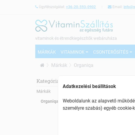
Ügyfélszolgálat:
+36-20-593-0902
Email:
info@v
vitaminok és étrendkiegészítők webáruháza
MÁRKÁK
VITAMINOK
CSONTERŐSÍTÉS
Márkák
Organiqa
Org
Kategóriák:
Adatkezelési beállítások
Márkák
Weboldalunk az alapvető működésh
Organiqa
személyre szabás) egyéb cookie-k