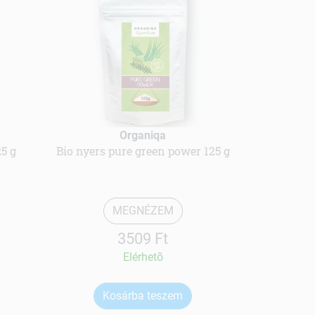
Organiqa
5 g
Bio nyers pure green power 125 g
MEGNÉZEM
3509 Ft
Elérhetõ
Kosárba teszem