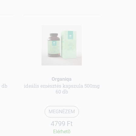
Organiqa
0 db
ideális emésztés kapszula 500mg
60 db
MEGNÉZEM
4799 Ft
Elérhetõ