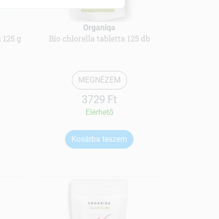
Organiqa
 125 g
Bio chlorella tabletta 125 db
MEGNÉZEM
3729 Ft
Elérhetõ
Kosárba teszem