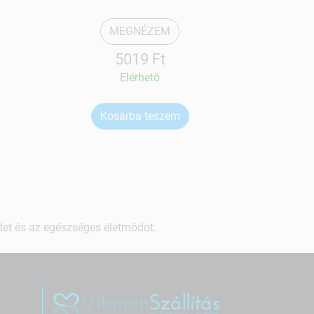
MEGNÉZEM
5019 Ft
Elérhetõ
Kosárba teszem
Ko
ndet és az egészséges életmódot.