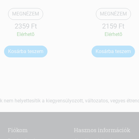
MEGNÉZEM
MEGNÉZEM
2359 Ft
2159 Ft
Elérhetõ
Elérhetõ
Kosárba teszem
Kosárba teszem
k nem helyettesítik a kiegyensúlyozott, változatos, vegyes étre
Fiókom
Hasznos információk