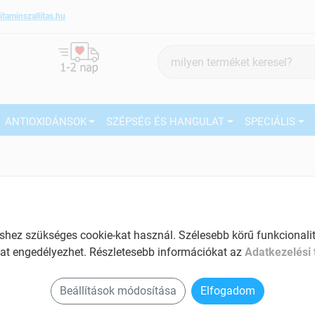
itaminszallitas.hu
Termék
keresés
ANTIOXIDÁNSOK
SZÉPSÉG ÉS HANGULAT
SPECIÁLIS
aniqa termékek
ez szükséges cookie-kat használ. Szélesebb körű funkcionalitá
at engedélyezhet. Részletesebb információkat az
Adatkezelési 
Beállítások módosítása
Elfogadom