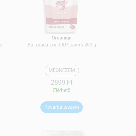
Organiqa
 g
Bio maca por 100% nyers 250 g
MEGNÉZEM
2899 Ft
Elérhetõ
Kosárba teszem