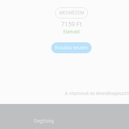
MEGNÉZEM
7159 Ft
Elérhetõ
Kosárba teszem
A vitaminok és étrendkiegészítő
Segítség