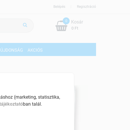
Belépés
Regisztráció
0
Kosár
0 Ft
ÚJDONSÁG
AKCIÓS
shoz (marketing, statisztika,
tájékoztató
ban talál.