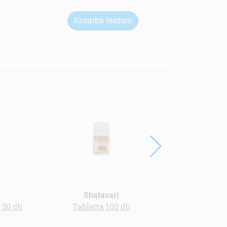
Kosárba teszem
Shatavari
 50 db
Tabletta 100 db
Gins
forte+rózsa