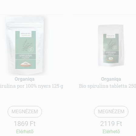
Organiqa
Organiqa
irulina por 100% nyers 125 g
Bio spirulina tabletta 25
MEGNÉZEM
MEGNÉZEM
1869 Ft
2119 Ft
Elérhetõ
Elérhetõ