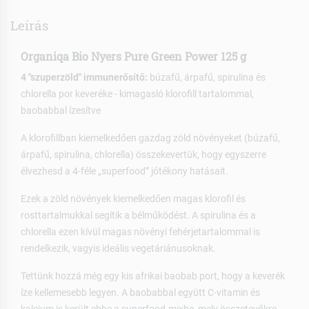
Leírás
Organiqa Bio Nyers Pure Green Power 125 g
4 "szuperzöld" immunerősítő:
búzafű, árpafű, spirulina és
chlorella por keveréke - kimagasló klorofill tartalommal,
baobabbal ízesítve
A klorofillban kiemelkedően gazdag zöld növényeket (búzafű,
árpafű, spirulina, chlorella) összekevertük, hogy egyszerre
élvezhesd a 4-féle „superfood” jótékony hatásait.
Ezek a zöld növények kiemelkedően magas klorofil és
rosttartalmukkal segítik a bélműködést. A spirulina és a
chlorella ezen kívül magas növényi fehérjetartalommal is
rendelkezik, vagyis ideális vegetáriánusoknak.
Tettünk hozzá még egy kis afrikai baobab port, hogy a keverék
íze kellemesebb legyen. A baobabbal együtt C-vitamin és