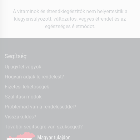
A vitaminok és étrendkiegészítők nem helyettesítik a
kiegyensúlyozott, változatos, vegyes étrendet és az
egészséges életmódot.
Segítség
Új ügyfél vagyok
Hogyan adjak le rendelést?
Fizetési lehetőségek
Szállítási módok
Problémád van a rendeléseddel?
Visszaküldés?
További segítségre van szükséged?