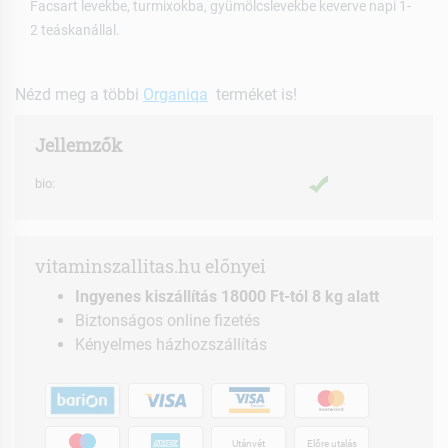
Facsart levekbe, turmixokba, gyümölcslevekbe keverve napi 1-
2 teáskanállal.
Nézd meg a többi
Organiqa
terméket is!
Jellemzők
bio:
vitaminszallitas.hu előnyei
Ingyenes kiszállítás 18000 Ft-tól 8 kg alatt
Biztonságos online fizetés
Kényelmes házhozszállítás
Utánvét
Előre utalás