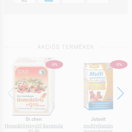
AKCIÓS TERMÉKEK
-9%
-9%
Dr.chen
Jutavit
Homoktövis+q10 kapszula
multivitamin
30 db
gumivitamin