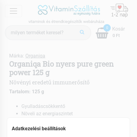
menu
vitaminok és étrendkiegészítők webáruháza
Termék
0
Kosár
keresés
0 Ft
Márka:
Organiqa
Organiqa Bio nyers pure green
power 125 g
Növényi eredetű immunerősítő
Tartalom: 125 g
Gyulladáscsökkentő
Növeli az energiaszintet
Javítja az állóképességet
Adatkezelési beállítások
EAN: 5999885147489