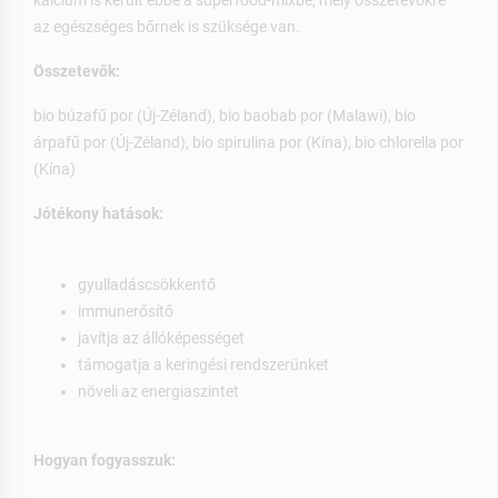
kalcium is került ebbe a superfood-mixbe, mely összetevőkre
az egészséges bőrnek is szüksége van.
Összetevők:
bio búzafű por (Új-Zéland), bio baobab por (Malawi), bio
árpafű por (Új-Zéland), bio spirulina por (Kína), bio chlorella por
(Kína)
Jótékony hatások:
gyulladáscsökkentő
immunerősítő
javítja az állóképességet
támogatja a keringési rendszerünket
növeli az energiaszintet
Hogyan fogyasszuk: