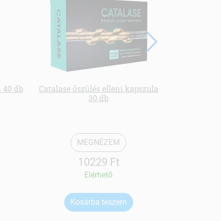
 40 db
Catalase őszülés elleni kapszula
30 db
Ginseng r
10
MEGNÉZEM
10229 Ft
Elérhetõ
Kosárba teszem
Ko