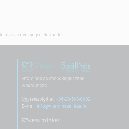
ndet és az egészséges életmódot.
vitaminok és étrendkiegészítők
webáruháza
Ügyfélszolgálat:
+36-20-593-0902
E-mail:
info@vitaminszallitas.hu
Kövess minket: