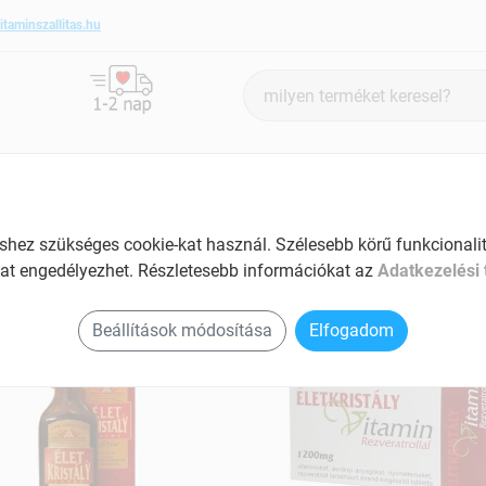
itaminszallitas.hu
Termék
keresés
ANTIOXIDÁNSOK
SZÉPSÉG ÉS HANGULAT
SPECIÁLIS
ez szükséges cookie-kat használ. Szélesebb körű funkcionalitá
at engedélyezhet. Részletesebb információkat az
Adatkezelési 
tkristály termékek
Beállítások módosítása
Elfogadom