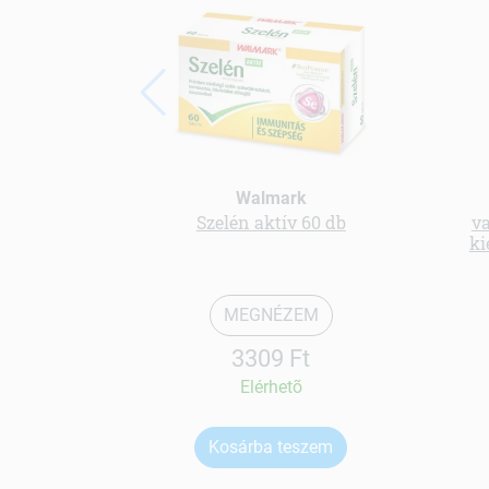
Walmark
Szelén aktív 60 db
va
ki
MEGNÉZEM
3309 Ft
Elérhetõ
Kosárba teszem