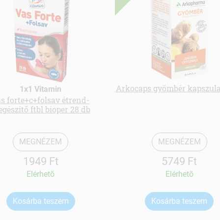
Arkocaps gyömbér kapszula
1x1 Vitamin
s forte+c+folsav étrend-
egészítő ftbl bioper 28 db
MEGNÉZEM
MEGNÉZEM
1949 Ft
5749 Ft
Elérhetõ
Elérhetõ
Kosárba teszem
Kosárba teszem