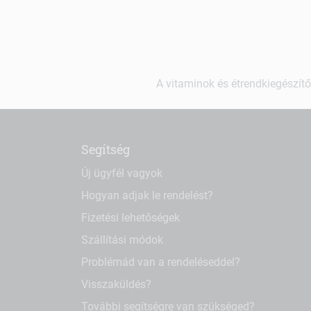
A vitaminok és étrendkiegészítő
Segítség
Új ügyfél vagyok
Hogyan adjak le rendelést?
Fizetési lehetőségek
Szállítási módok
Problémád van a rendeléseddel?
Visszaküldés?
További segítségre van szükséged?