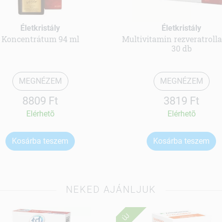
Életkristály
Életkristály
Koncentrátum 94 ml
Multivitamin rezveratroll
30 db
MEGNÉZEM
MEGNÉZEM
8809 Ft
3819 Ft
Elérhetõ
Elérhetõ
Kosárba teszem
Kosárba teszem
NEKED AJÁNLJUK
ÚJ