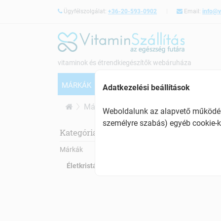
Ügyfélszolgálat:
+36-20-593-0902
Email:
info@v
vitaminok és étrendkiegészítők webáruháza
MÁRKÁK
VITAMINOK
CSONTERŐSÍTÉS
Adatkezelési beállítások
Márkák
Életkristály
Weboldalunk az alapvető működésh
személyre szabás) egyéb cookie-k
Éle
Kategóriák:
Márkák
Életkristály