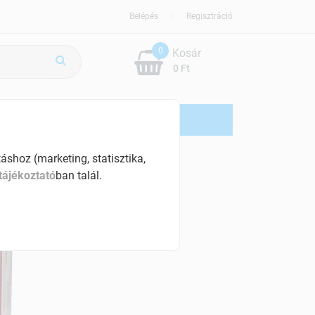
Belépés
Regisztráció
0
Kosár
0 Ft
ÚJDONSÁG
AKCIÓS
shoz (marketing, statisztika,
tájékoztató
ban talál.