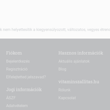
k nem helyettesítik a kiegyensúlyozott, változatos, vegyes étre
Fiókom
Hasznos információk
Bejelentkezés
Aktuális ajánlatok
Regisztráció
Blog
Elfelejtetted jelszavad?
vitaminszallitas.hu
Jogi információk
Rólunk
ÁSZF
Kapcsolat
Adatvételem