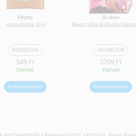
Fitodry
Dr.chen
szagosmüge 30 g
Beauty slim kollagén italpo
MEGNÉZEM
MEGNÉZEM
549 Ft
3709 Ft
Elérhetõ
Elérhetõ
Kosárba teszem
Kosárba teszem
k nem helyettesítik a kiegyensúlyozott, változatos, vegyes étre