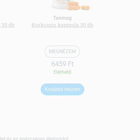
Tenmag
r 30 db
Kurkumin kapszula 30 db
Propolisz ti
MEGNÉZEM
6459 Ft
Elérhetõ
Kosárba teszem
Ko
ndet és az egészséges életmódot.