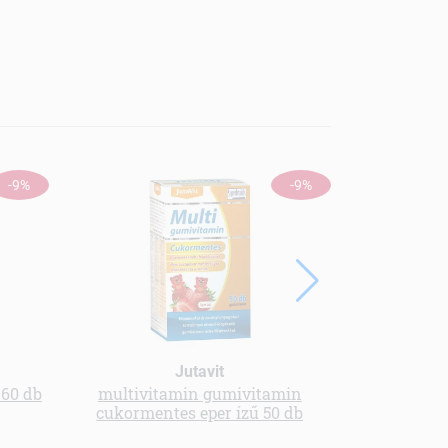
-9%
-9%
Jutavit
 60 db
multivitamin gumivitamin
bio spiruli
cukormentes eper ízű 50 db