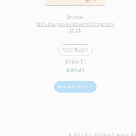
Dr.chen
Nan bao potencianövelő kapszula
20 db
MEGNÉZEM
1869 Ft
Elérhetõ
Kosárba teszem
A vitaminok és étrendkiegészítő