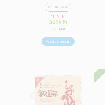
MEGNÉZEM
4026 Ft
3629 Ft
Elérhetõ
Kosárba teszem
ÚJ