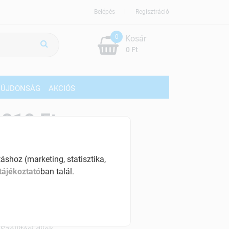
Belépés
Regisztráció
0
Kosár
0 Ft
ÚJDONSÁG
AKCIÓS
819 Ft
% ÁFÁ-val , [127 Ft/db]
shoz (marketing, statisztika,
szletinformáció:
tájékoztató
ban talál.
érhetõ
ennyiben
hétfő 18:00 óráig rendelsz,
árható kiszállítás augusztus 12, szerda
.