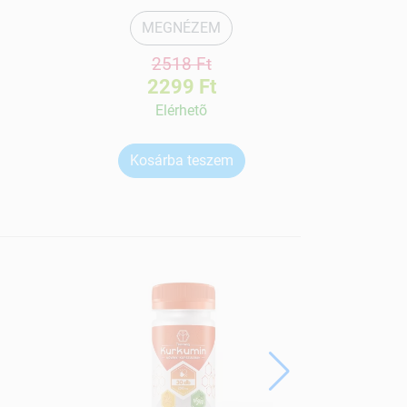
MEGNÉZEM
2518 Ft
2299 Ft
Elérhetõ
Kosárba teszem
Ko