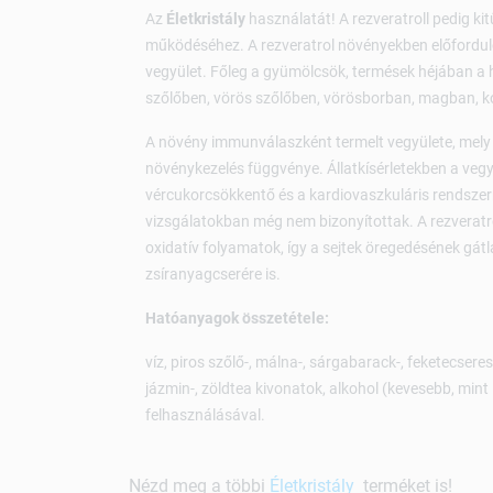
Az
Életkristály
használatát! A rezveratroll pedig ki
működéséhez. A rezveratrol növényekben előforduló,
vegyület. Főleg a gyümölcsök, termések héjában a 
szőlőben, vörös szőlőben, vörösborban, magban, 
A növény immunválaszként termelt vegyülete, mely a 
növénykezelés függvénye. Állatkísérletekben a vegy
vércukorcsökkentő és a kardiovaszkuláris rendszer
vizsgálatokban még nem bizonyítottak. A rezveratr
oxidatív folyamatok, így a sejtek öregedésének gátlá
zsíranyagcserére is.
Hatóanyagok összetétele:
víz, piros szőlő-, málna-, sárgabarack-, feketecsere
jázmin-, zöldtea kivonatok, alkohol (kevesebb, mint 
felhasználásával.
Nézd meg a többi
Életkristály
terméket is!