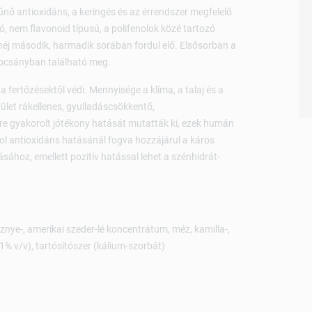
tűnő antioxidáns, a keringés és az érrendszer megfelelő
 nem flavonoid típusú, a polifenolok közé tartozó
héj második, harmadik sorában fordul elő. Elsősorban a
kocsányban található meg.
fertőzésektől védi. Mennyisége a klíma, a talaj és a
ület rákellenes, gyulladáscsökkentő,
re gyakorolt jótékony hatását mutatták ki, ezek humán
ol antioxidáns hatásánál fogva hozzájárul a káros
sához, emellett pozitív hatással lehet a szénhidrát-
sznye-, amerikai szeder-lé koncentrátum, méz, kamilla-,
1% v/v), tartósítószer (kálium-szorbát)