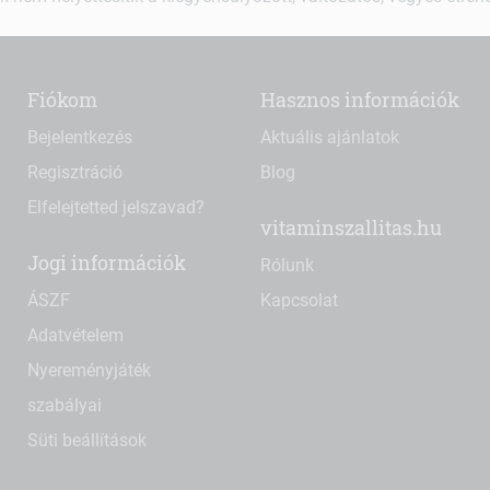
Fiókom
Hasznos információk
Bejelentkezés
Aktuális ajánlatok
Regisztráció
Blog
Elfelejtetted jelszavad?
vitaminszallitas.hu
Jogi információk
Rólunk
ÁSZF
Kapcsolat
Adatvételem
Nyereményjáték
szabályai
Süti beállítások