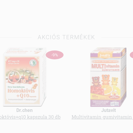
AKCIÓS TERMÉKEK
-9%
Dr.chen
Jutavit
ktövis+q10 kapszula 30 db
Multivitamin gumivitamin