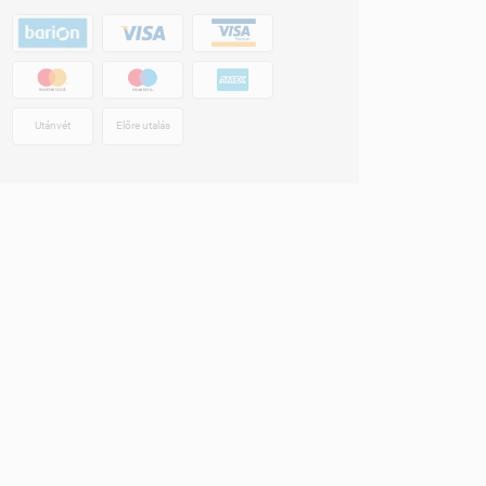
Utánvét
Előre utalás