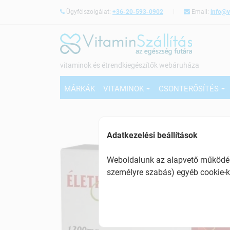
Ügyfélszolgálat:
+36-20-593-0902
Email:
info@v
vitaminok és étrendkiegészítők webáruháza
MÁRKÁK
VITAMINOK
CSONTERŐSÍTÉS
Adatkezelési beállítások
Weboldalunk az alapvető működésh
személyre szabás) egyéb cookie-k