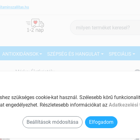
itaminszallitas.hu
Termék
keresés
ANTIOXIDÁNSOK
SZÉPSÉG ÉS HANGULAT
SPECIÁLIS
3
Márka:
Életkristály
Életkristály Multivitamin
rezveratrollal+q10 30 db
27
Komplex immunerősítő készítmény
ez szükséges cookie-kat használ. Szélesebb körű funkcionalitá
Ké
at engedélyezhet. Részletesebb információkat az
Adatkezelési 
Tartalom: 30 db
El
Antioxidáns hatású
Beállítások módosítása
Elfogadom
Am
Hozzájárul a keringés és az érrendszer
a v
megfelelő működéséhez