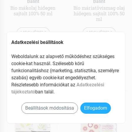
Bálint
Bálint
Bio mákolaj hidegen
Bio máriatövismag olaj
sajtolt 100% 50 ml
hidegen sajtolt 100% 50
ml
MEGNÉZEM
MEGNÉZEM
Adatkezelési beállítások
3919 Ft
3739 Ft
Elérhetõ
Elérhetõ
Weboldalunk az alapvető működéshez szükséges
cookie-kat használ. Szélesebb körű
Kosárba teszem
Kosárba teszem
funkcionalitáshoz (marketing, statisztika, személyre
szabás) egyéb cookie-kat engedélyezhet.
Részletesebb információkat az
Adatkezelési
tájékoztató
ban talál.
Beállítások módosítása
Elfogadom