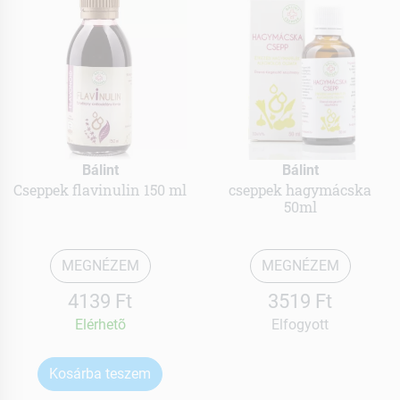
Bálint
Bálint
Cseppek flavinulin 150 ml
cseppek hagymácska
50ml
MEGNÉZEM
MEGNÉZEM
4139 Ft
3519 Ft
Elérhetõ
Elfogyott
Kosárba teszem