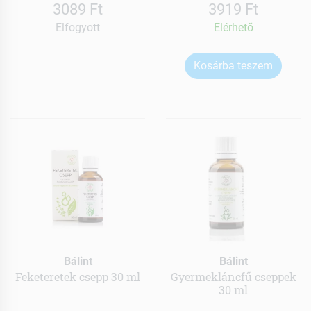
3089 Ft
3919 Ft
Elfogyott
Elérhetõ
Kosárba teszem
Bálint
Bálint
Feketeretek csepp 30 ml
Gyermekláncfű cseppek
30 ml