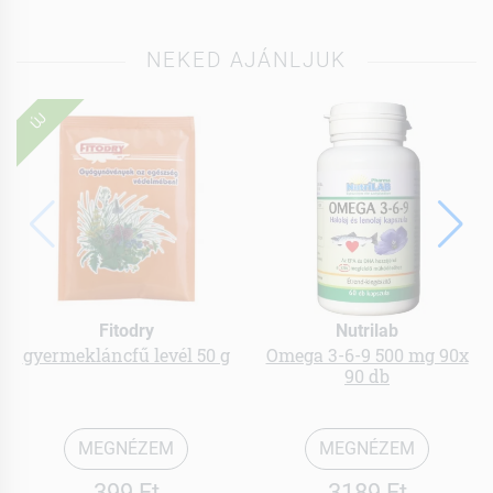
NEKED AJÁNLJUK
ÚJ
Fitodry
Nutrilab
gyermekláncfű levél 50 g
Omega 3-6-9 500 mg 90x
90 db
MEGNÉZEM
MEGNÉZEM
399 Ft
3189 Ft