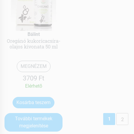
Bálint
Oregánó kukoricacsíra-
olajos kivonata 50 ml
MEGNÉZEM
3709 Ft
Elérhetõ
Kosárba teszem
További termékek
1
2
megjelenítése