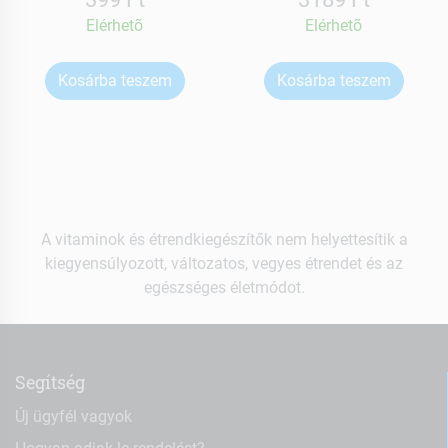
Elérhetõ
Elérhetõ
Kosárba teszem
Kosárba teszem
A vitaminok és étrendkiegészítők nem helyettesítik a
kiegyensúlyozott, változatos, vegyes étrendet és az
egészséges életmódot.
Segítség
Új ügyfél vagyok