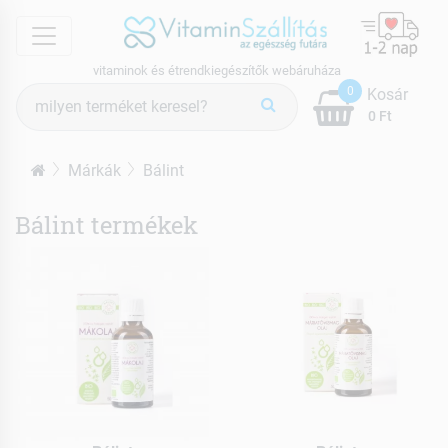
menu
vitaminok és étrendkiegészítők webáruháza
Termék
0
Kosár
keresés
0 Ft
Márkák
Bálint
Bálint termékek