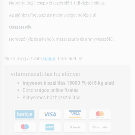
Naponta 3x21 csepp étkezés előtt 1 dl vízben oldva.
Az ajánlott fogyasztási mennyiséget ne lépje túl!
Összetevők:
Hordozó (víz és alkohol), mezei zsurló és aranyvesszőfű.
Nézd meg a többi
Bálint
terméket is!
vitaminszallitas.hu előnyei
Ingyenes kiszállítás 18000 Ft-tól 8 kg alatt
Biztonságos online fizetés
Kényelmes házhozszállítás
Utánvét
Előre utalás