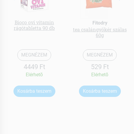
Bioco ovi vitamin
Fitodry
rágótabletta 90 db
tea csalángyökér szálas
60g
MEGNÉZEM
MEGNÉZEM
4449 Ft
529 Ft
Elérhetõ
Elérhetõ
Kosárba teszem
Kosárba teszem