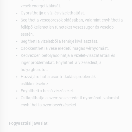
vesék energetizálását.
Gyorsíthatja a víz- és vizelethajtást.
Segíthet a vesegörcsök oldásában, valamint enyhítheti a
fellépő kellemetlen tüneteket vesezsugor és veselob
esetén.
Segítheti a vizeletből a fehérje kiválasztást.
Csökkentheti a vese eredetű magas vérnyomást.
Kedvezően befolyásolhatja a vizelet-visszatartási és
inger problémákat. Enyhítheti a vizesedést, a
hólyaghurutot.
Hozzájárulhat a csontritkulási problémák
csökkenéséhez.
Enyhítheti a belső vérzéseket.
Csillapíthatja a szem vese eredetű nyomását, valamint
enyhítheti a szembevérzéseket.
Fogyasztási javaslat: