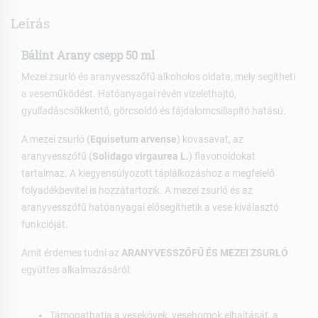
Leírás
Bálint Arany csepp 50 ml
Mezei zsurló és aranyvesszőfű alkoholos oldata, mely segítheti
a veseműködést. Hatóanyagai révén vizelethajtó,
gyulladáscsökkentő, görcsoldó és fájdalomcsillapító hatású.
A mezei zsurló (
Equisetum arvense
) kovasavat, az
aranyvesszőfű (
Solidago virgaurea L.
) flavonoidokat
tartalmaz. A kiegyensúlyozott táplálkozáshoz a megfelelő
folyadékbevitel is hozzátartozik. A mezei zsurló és az
aranyvesszőfű hatóanyagai elősegíthetik a vese kiválasztó
funkcióját.
Amit érdemes tudni az
ARANYVESSZŐFŰ ÉS MEZEI ZSURLÓ
együttes alkalmazásáról:
Támogathatja a vesekövek, vesehomok elhajtását, a