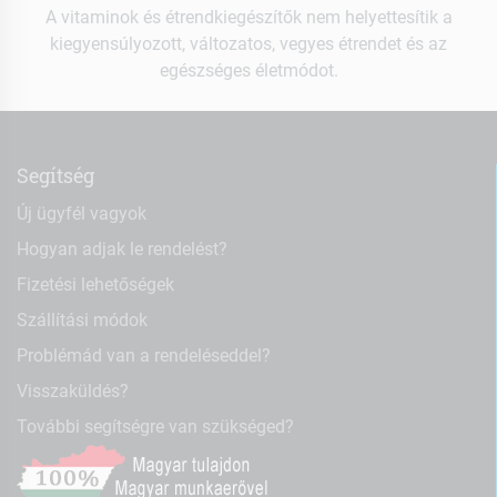
A vitaminok és étrendkiegészítők nem helyettesítik a
kiegyensúlyozott, változatos, vegyes étrendet és az
egészséges életmódot.
Segítség
Új ügyfél vagyok
Hogyan adjak le rendelést?
Fizetési lehetőségek
Szállítási módok
Problémád van a rendeléseddel?
Visszaküldés?
További segítségre van szükséged?