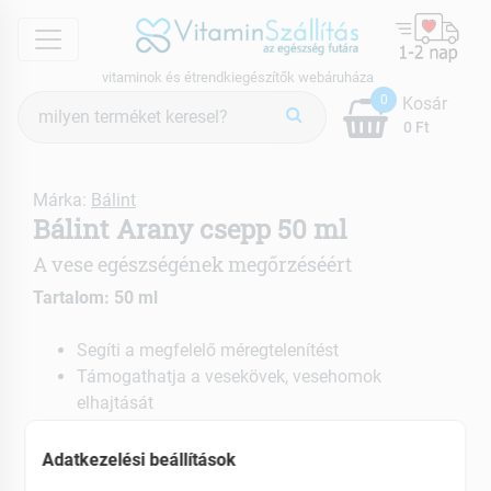
menu
vitaminok és étrendkiegészítők webáruháza
Termék
0
Kosár
keresés
0 Ft
Márka:
Bálint
Bálint Arany csepp 50 ml
A vese egészségének megőrzéséért
Tartalom: 50 ml
Segíti a megfelelő méregtelenítést
Támogathatja a vesekövek, vesehomok
elhajtását
Gyorsíthatja a víz- és vizelethajtást
Adatkezelési beállítások
EAN: 5999559921018