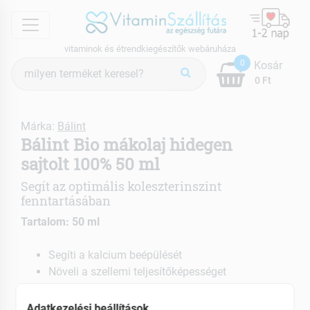
menu
vitaminok és étrendkiegészítők webáruháza
Termék
0
Kosár
keresés
0 Ft
Márka:
Bálint
Bálint Bio mákolaj hidegen
sajtolt 100% 50 ml
Segít az optimális koleszterinszint
fenntartásában
Tartalom: 50 ml
Segíti a kalcium beépülését
Növeli a szellemi teljesítőképességet
Vérnyomáscsökkentő
Adatkezelési beállítások