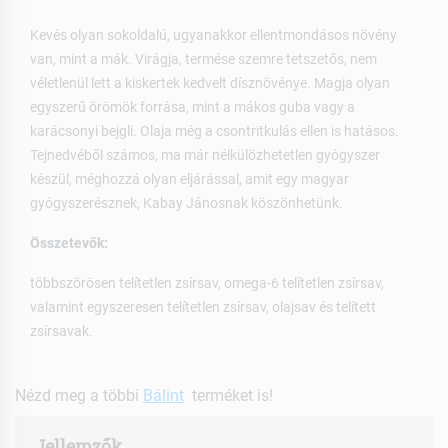
Kevés olyan sokoldalú, ugyanakkor ellentmondásos növény
van, mint a mák. Virágja, termése szemre tetszetős, nem
véletlenül lett a kiskertek kedvelt dísznövénye. Magja olyan
egyszerű örömök forrása, mint a mákos guba vagy a
karácsonyi bejgli. Olaja még a csontritkulás ellen is hatásos.
Tejnedvéből számos, ma már nélkülözhetetlen gyógyszer
készül, méghozzá olyan eljárással, amit egy magyar
gyógyszerésznek, Kabay Jánosnak köszönhetünk.
Összetevők:
többszörösen telítetlen zsírsav, omega-6 telítetlen zsírsav,
valamint egyszeresen telítetlen zsírsav, olajsav és telített
zsírsavak.
Nézd meg a többi
Bálint
terméket is!
Jellemzők