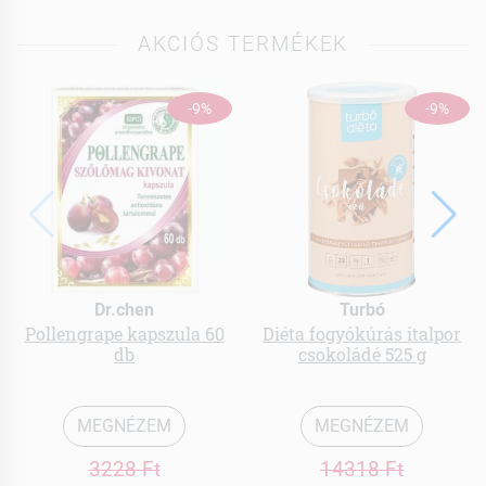
AKCIÓS TERMÉKEK
-9%
-9%
Dr.chen
Turbó
Pollengrape kapszula 60
Diéta fogyókúrás italpor
db
csokoládé 525 g
MEGNÉZEM
MEGNÉZEM
3228 Ft
14318 Ft