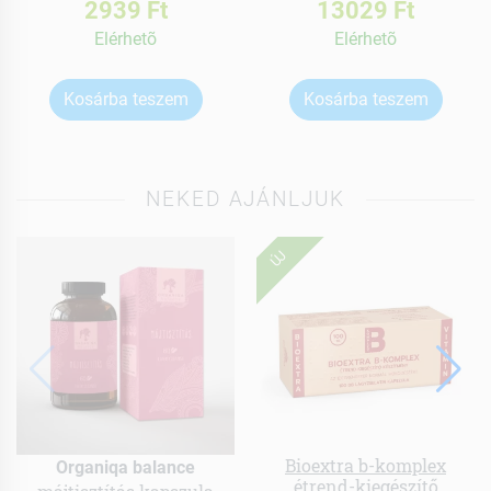
2939 Ft
13029 Ft
Elérhetõ
Elérhetõ
Kosárba teszem
Kosárba teszem
NEKED AJÁNLJUK
ÚJ
Bioextra b-komplex
Organiqa balance
étrend-kiegészítő