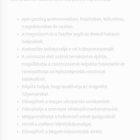
Igen gazdag aminosavakban, foszforban, káliumban,
magnéziumban és vasban.
A magnézium és a foszfor segíti az étrendi kalcium
beépülését.
Kedvezően befolyásolja a vér koleszterinszintjét.
A csontozat első számú természetes építője,
megállíthatja a csontszövetek leépülési folyamatát és
támogathatja az egészségesebb csontozat
kialakulását.
Régóta tudjuk, hogy lassíthatja az öregedési
folyamatokat.
Elősegítheti a magas vérnyomás csökkenését.
Fokozhatja a szervezet védekező mechanizmusát.
Meggyorsíthatja a különböző sebek gyógyulását.
Növeli a szellemi teljesítőképességet.
Elősegítheti a kiegyensúlyozottabb alvást.