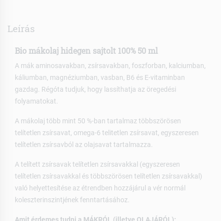
Leírás
Bio mákolaj hidegen sajtolt 100% 50 ml
A mák aminosavakban, zsírsavakban, foszforban, kalciumban,
káliumban, magnéziumban, vasban, B6 és E-vitaminban
gazdag. Régóta tudjuk, hogy lassíthatja az öregedési
folyamatokat.
A mákolaj több mint 50 %-ban tartalmaz többszörösen
telítetlen zsírsavat, omega-6 telitetlen zsírsavat, egyszeresen
telítetlen zsírsavból az olajsavat tartalmazza.
A telített zsírsavak telítetlen zsírsavakkal (egyszeresen
telítetlen zsírsavakkal és többszörösen telítetlen zsírsavakkal)
való helyettesítése az étrendben hozzájárul a vér normál
koleszterinszintjének fenntartásához.
Amit érdemes tudni a MÁKRÓL (illetve OLAJÁRÓL):