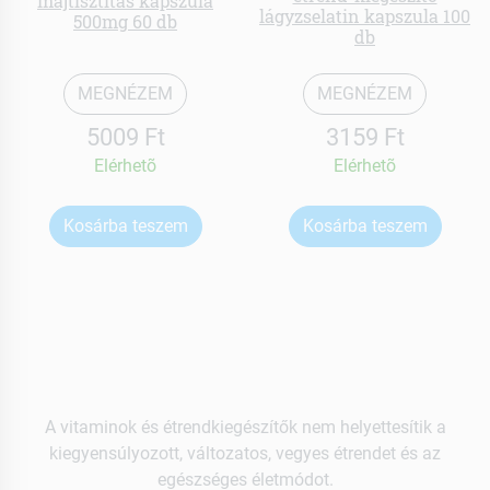
májtisztítás kapszula
lágyzselatin kapszula 100
500mg 60 db
db
MEGNÉZEM
MEGNÉZEM
5009 Ft
3159 Ft
Elérhetõ
Elérhetõ
Kosárba teszem
Kosárba teszem
A vitaminok és étrendkiegészítők nem helyettesítik a
kiegyensúlyozott, változatos, vegyes étrendet és az
egészséges életmódot.