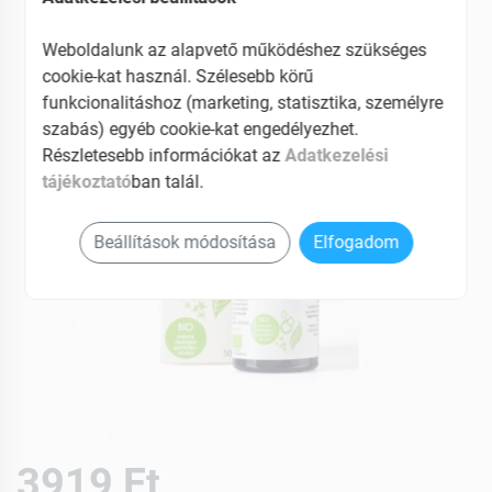
EAN: 5999559923203
Weboldalunk az alapvető működéshez szükséges
cookie-kat használ. Szélesebb körű
funkcionalitáshoz (marketing, statisztika, személyre
szabás) egyéb cookie-kat engedélyezhet.
Részletesebb információkat az
Adatkezelési
tájékoztató
ban talál.
Beállítások módosítása
Elfogadom
3919 Ft