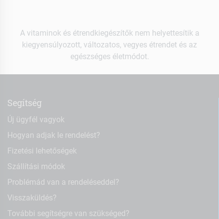
A vitaminok és étrendkiegészítők nem helyettesítik a
kiegyensúlyozott, változatos, vegyes étrendet és az
egészséges életmódot.
Segítség
Új ügyfél vagyok
Hogyan adjak le rendelést?
Fizetési lehetőségek
Szállítási módok
Problémád van a rendeléseddel?
Visszaküldés?
További segítségre van szükséged?