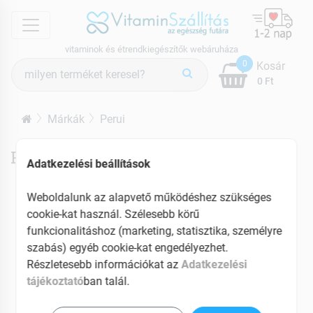
menu
vitaminok és étrendkiegészítők webáruháza
Termék
0
Kosár
keresés
0 Ft
Márkák
Perui
Perui termékek
Adatkezelési beállítások
Weboldalunk az alapvető működéshez szükséges
cookie-kat használ. Szélesebb körű
funkcionalitáshoz (marketing, statisztika, személyre
szabás) egyéb cookie-kat engedélyezhet.
Részletesebb információkat az
Adatkezelési
tájékoztató
ban talál.