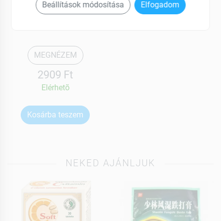
Perui
Beállítások módosítása
Elfogadom
Kovaföld por kapszula
150 db
MEGNÉZEM
2909 Ft
Elérhetõ
Kosárba teszem
NEKED AJÁNLJUK