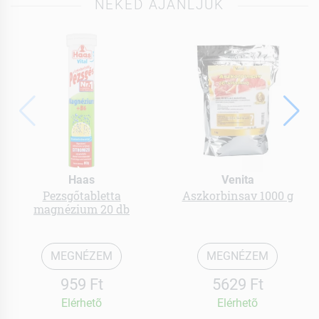
NEKED AJÁNLJUK
Haas
Venita
Pezsgőtabletta
Aszkorbinsav 1000 g
magnézium 20 db
MEGNÉZEM
MEGNÉZEM
959 Ft
5629 Ft
Elérhetõ
Elérhetõ