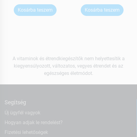
Kosárba teszem
Kosárba teszem
A vitaminok és étrendkiegészítők nem helyettesítik a
kiegyensúlyozott, változatos, vegyes étrendet és az
egészséges életmódot.
Segítség
Új ügyfél vagyok
Hogyan adjak le rendelést?
Fizetési lehetőségek