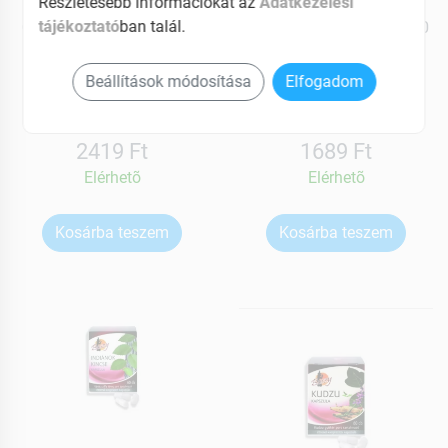
Részletesebb információkat az
Adatkezelési
Boszy
Boszy
Gyapjas tintagomba por
Homoktövis kapszula 60
tájékoztató
ban talál.
kapszula 60 db
db 60 db
Beállítások módosítása
Elfogadom
MEGNÉZEM
MEGNÉZEM
2419 Ft
1689 Ft
Elérhetõ
Elérhetõ
Kosárba teszem
Kosárba teszem