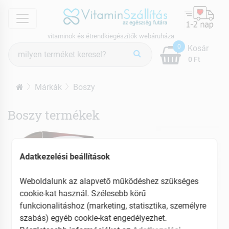
menu
vitaminok és étrendkiegészítők webáruháza
Termék
0
Kosár
keresés
0 Ft
Márkák
Boszy
Boszy termékek
Adatkezelési beállítások
Weboldalunk az alapvető működéshez szükséges
cookie-kat használ. Szélesebb körű
funkcionalitáshoz (marketing, statisztika, személyre
szabás) egyéb cookie-kat engedélyezhet.