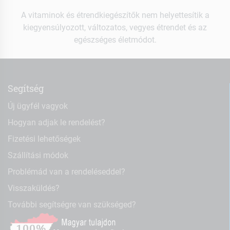
A vitaminok és étrendkiegészítők nem helyettesítik a
kiegyensúlyozott, változatos, vegyes étrendet és az
egészséges életmódot.
Segítség
Új ügyfél vagyok
Hogyan adjak le rendelést?
Fizetési lehetőségek
Szállítási módok
Problémád van a rendeléseddel?
Visszaküldés?
További segítségre van szükséged?