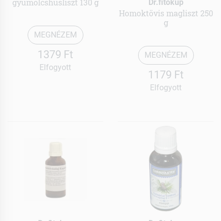
gyümölcshúsliszt 130 g
Dr.fitokup
Homoktövis magliszt 250
g
MEGNÉZEM
1379 Ft
MEGNÉZEM
Elfogyott
1179 Ft
Elfogyott