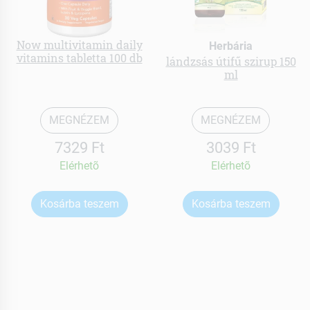
Now multivitamin daily
Herbária
vitamins tabletta 100 db
lándzsás útifű szirup 150
ml
MEGNÉZEM
MEGNÉZEM
7329 Ft
3039 Ft
Elérhetõ
Elérhetõ
Kosárba teszem
Kosárba teszem