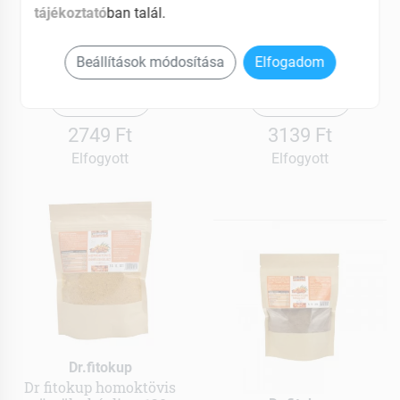
Dr.fitokup
Dr.fitokup
tájékoztató
ban talál.
Csicsóka-homoktövis
Csicsókasűrítmény
prebiotikus zselé 180 g
homoktövis magliszttel
200 g
Beállítások módosítása
Elfogadom
MEGNÉZEM
MEGNÉZEM
2749 Ft
3139 Ft
Elfogyott
Elfogyott
Dr.fitokup
Dr fitokup homoktövis