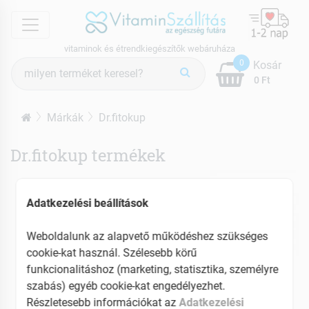
menu
vitaminok és étrendkiegészítők webáruháza
Termék
0
Kosár
keresés
0 Ft
Márkák
Dr.fitokup
Dr.fitokup termékek
Adatkezelési beállítások
Weboldalunk az alapvető működéshez szükséges
cookie-kat használ. Szélesebb körű
funkcionalitáshoz (marketing, statisztika, személyre
szabás) egyéb cookie-kat engedélyezhet.
Részletesebb információkat az
Adatkezelési