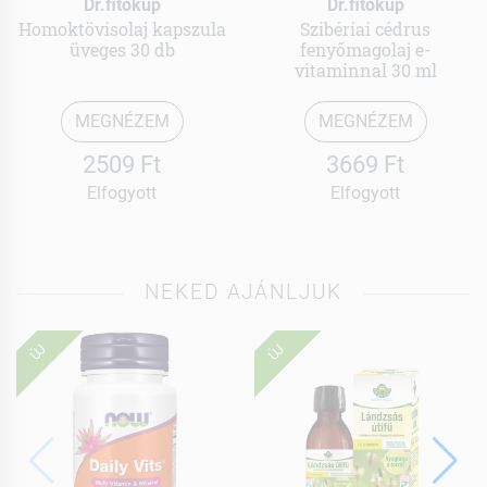
Dr.fitokup
Dr.fitokup
Homoktövisolaj kapszula
Szibériai cédrus
üveges 30 db
fenyőmagolaj e-
vitaminnal 30 ml
MEGNÉZEM
MEGNÉZEM
2509 Ft
3669 Ft
Elfogyott
Elfogyott
NEKED AJÁNLJUK
ÚJ
ÚJ