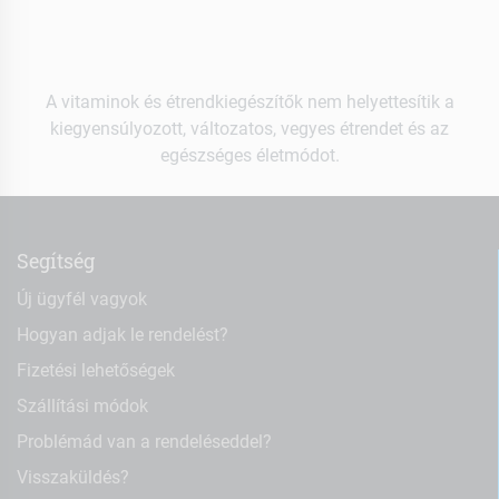
A vitaminok és étrendkiegészítők nem helyettesítik a
kiegyensúlyozott, változatos, vegyes étrendet és az
egészséges életmódot.
Segítség
Új ügyfél vagyok
Hogyan adjak le rendelést?
Fizetési lehetőségek
Szállítási módok
Problémád van a rendeléseddel?
Visszaküldés?