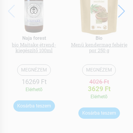
Naja forest
Bio
bio Maitake étrend-
Menü kendermag fehérje
kiegészítő 100ml
por 250 g
MEGNÉZEM
MEGNÉZEM
16269 Ft
4026 Ft
3629 Ft
Elérhetõ
Elérhetõ
Kosárba teszem
Kosárba teszem