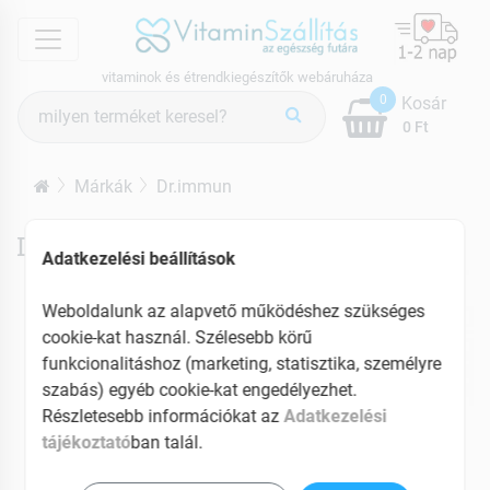
menu
vitaminok és étrendkiegészítők webáruháza
Termék
0
Kosár
keresés
0 Ft
Márkák
Dr.immun
Dr.immun termékek
Adatkezelési beállítások
Weboldalunk az alapvető működéshez szükséges
cookie-kat használ. Szélesebb körű
funkcionalitáshoz (marketing, statisztika, személyre
szabás) egyéb cookie-kat engedélyezhet.
Részletesebb információkat az
Adatkezelési
tájékoztató
ban talál.