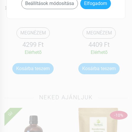
Dr.immun
Dr.immun
Beállítások módosítása
Elfogadom
Hajszépség tabletta 60 db
Prostaticum komplex
kapszula 60 db
MEGNÉZEM
MEGNÉZEM
4299 Ft
4409 Ft
Elérhetõ
Elérhetõ
Kosárba teszem
Kosárba teszem
NEKED AJÁNLJUK
ÚJ
-10%