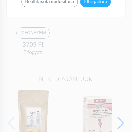
Pharmax
Beállítások módosítása
Elfogadom
Memolife 50+ kapszula
60 db
MEGNÉZEM
3709 Ft
Elfogyott
NEKED AJÁNLJUK