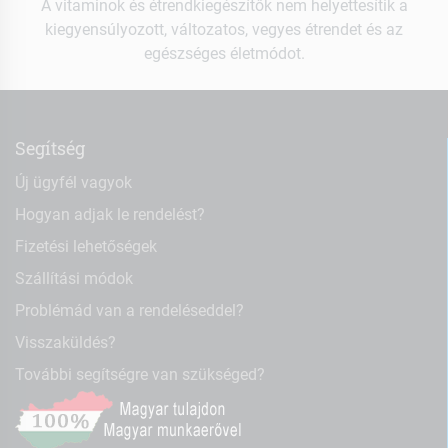
A vitaminok és étrendkiegészítők nem helyettesítik a
kiegyensúlyozott, változatos, vegyes étrendet és az
egészséges életmódot.
Segítség
Új ügyfél vagyok
Hogyan adjak le rendelést?
Fizetési lehetőségek
Szállítási módok
Problémád van a rendeléseddel?
Visszaküldés?
További segítségre van szükséged?