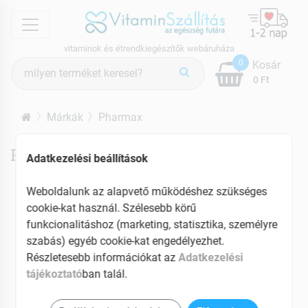
menu
vitaminok és étrendkiegészítők webáruháza
Termék
0
Kosár
keresés
0 Ft
Márkák
Pharmax
Pharmax termékek
Adatkezelési beállítások
Weboldalunk az alapvető működéshez szükséges
cookie-kat használ. Szélesebb körű
funkcionalitáshoz (marketing, statisztika, személyre
szabás) egyéb cookie-kat engedélyezhet.
Részletesebb információkat az
Adatkezelési
tájékoztató
ban talál.