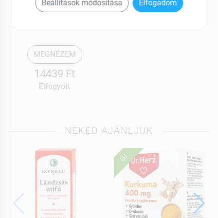
Vargastem
Beállítások módosítása
Elfogadom
Kapszula 90 db
MEGNÉZEM
14439 Ft
Elfogyott
NEKED AJÁNLJUK
ÚJ