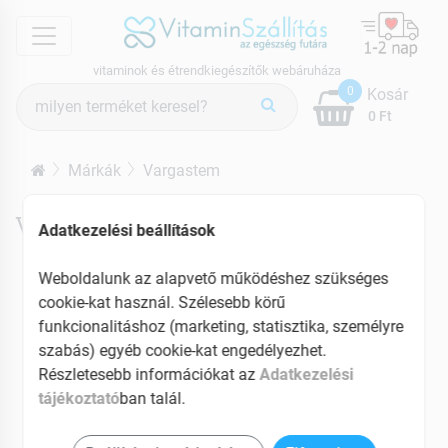
menu
vitaminok és étrendkiegészítők webáruháza
Termék
0
Kosár
keresés
0 Ft
Márkák
Vargastem
Vargastem termékek
Adatkezelési beállítások
Weboldalunk az alapvető működéshez szükséges
cookie-kat használ. Szélesebb körű
funkcionalitáshoz (marketing, statisztika, személyre
szabás) egyéb cookie-kat engedélyezhet.
Részletesebb információkat az
Adatkezelési
tájékoztató
ban talál.