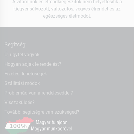
A vitaminok és étrendkiegészítők nem helyettesítik a
kiegyensúlyozott, változatos, vegyes étrendet és az
egészséges életmódot.
Segítség
Új ügyfél vagyok
Hogyan adjak le rendelést?
Fizetési lehetőségek
Szállítási módok
Problémád van a rendeléseddel?
Visszaküldés?
További segítségre van szükséged?