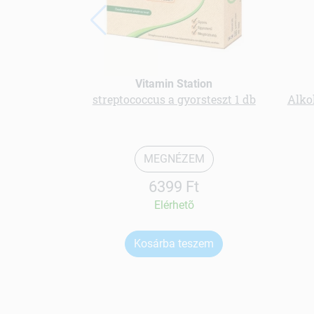
Vitamin Station
streptococcus a gyorsteszt 1 db
Alko
MEGNÉZEM
6399 Ft
Elérhetõ
Kosárba teszem