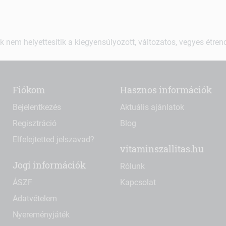
k nem helyettesítik a kiegyensúlyozott, változatos, vegyes étre
Fiókom
Hasznos információk
Bejelentkezés
Aktuális ajánlatok
Regisztráció
Blog
Elfelejtetted jelszavad?
vitaminszallitas.hu
Jogi információk
Rólunk
ÁSZF
Kapcsolat
Adatvételem
Nyereményjáték