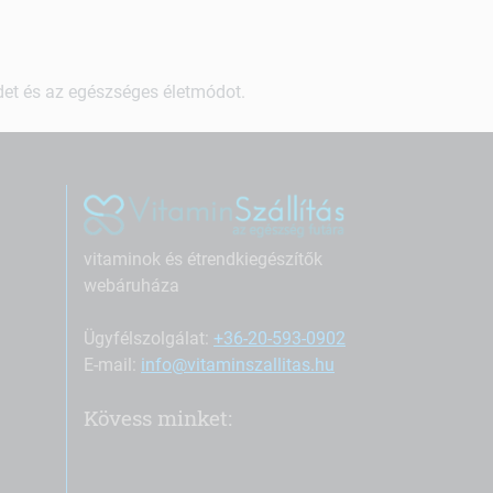
ndet és az egészséges életmódot.
vitaminok és étrendkiegészítők
webáruháza
Ügyfélszolgálat:
+36-20-593-0902
E-mail:
info@vitaminszallitas.hu
Kövess minket: