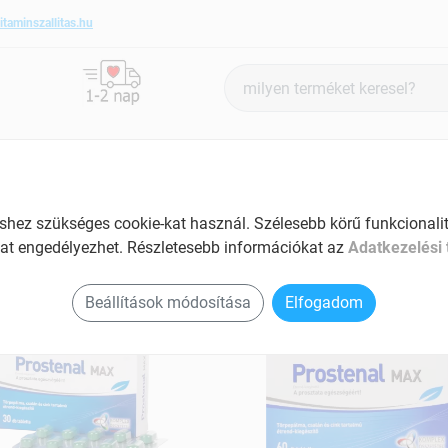
itaminszallitas.hu
Termék
keresés
ANTIOXIDÁNSOK
SZÉPSÉG ÉS HANGULAT
SPECIÁLIS
ez szükséges cookie-kat használ. Szélesebb körű funkcionalitá
at engedélyezhet. Részletesebb információkat az
Adatkezelési 
stenal termékek
Beállítások módosítása
Elfogadom