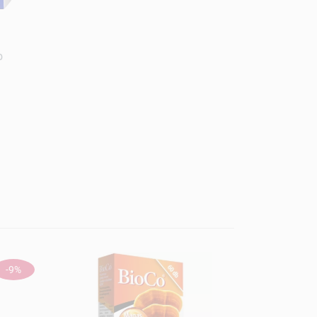
b
-9%