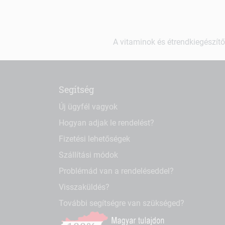
A vitaminok és étrendkiegészítő
Segítség
Új ügyfél vagyok
Hogyan adjak le rendelést?
Fizetési lehetőségek
Szállítási módok
Problémád van a rendeléseddel?
Visszaküldés?
További segítségre van szükséged?