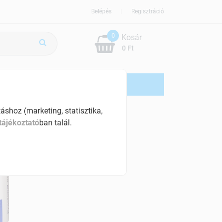
Belépés
Regisztráció
0
Kosár
0 Ft
ÚJDONSÁG
AKCIÓS
shoz (marketing, statisztika,
tájékoztató
ban talál.