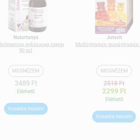
Naturtanya
Jutavit
holmentes echinacea csepp
Multivitamin gumivitamin
50 ml
MEGNÉZEM
MEGNÉZEM
3489 Ft
2518 Ft
2299 Ft
Elérhetõ
Elérhetõ
Kosárba teszem
Kosárba teszem