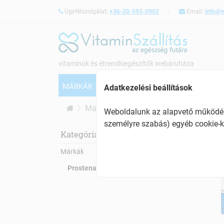
Ügyfélszolgálat:
+36-20-593-0902
Email:
info@v
vitaminok és étrendkiegészítők webáruháza
MÁRKÁK
VITAMINOK
CSONTERŐSÍTÉS
Adatkezelési beállítások
Márkák
Prostenal
Weboldalunk az alapvető működésh
személyre szabás) egyéb cookie-k
Pro
Kategóriák:
Márkák
Prostenal