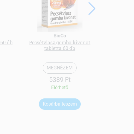
BioCo
 60 db
Pecsétviasz gomba kivonat
K2 
tabletta 60 db
MEGNÉZEM
5389 Ft
Elérhetõ
Kosárba teszem
Ko