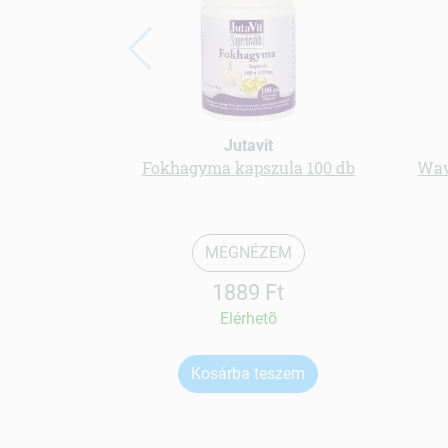
Jutavit
Fokhagyma kapszula 100 db
Wav
MEGNÉZEM
1889 Ft
Elérhetõ
Kosárba teszem