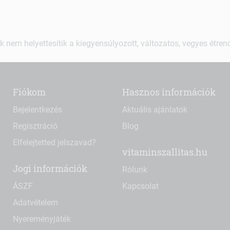
k nem helyettesítik a kiegyensúlyozott, változatos, vegyes étre
Fiókom
Hasznos információk
Bejelentkezés
Aktuális ajánlatok
Regisztráció
Blog
Elfelejtetted jelszavad?
vitaminszallitas.hu
Jogi információk
Rólunk
ÁSZF
Kapcsolat
Adatvételem
Nyereményjáték