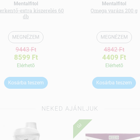
Mentalfitol
Mentalfitol
erkentő-extra kiszerelés 60
Omega varázs 200 g
db
MEGNÉZEM
MEGNÉZEM
9443 Ft
4842 Ft
8599 Ft
4409 Ft
Elérhetõ
Elérhetõ
Kosárba teszem
Kosárba teszem
NEKED AJÁNLJUK
ÚJ