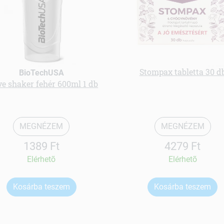
Stompax tabletta 30 d
BioTechUSA
e shaker fehér 600ml 1 db
MEGNÉZEM
MEGNÉZEM
1389 Ft
4279 Ft
Elérhetõ
Elérhetõ
Kosárba teszem
Kosárba teszem