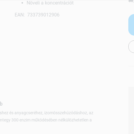
Növeli a koncentrációt
EAN: 733739012906
db
éshez és anyagcseréhez, izomösszehúzódáshoz, az
integy 300 enzim működésében nélkülözhetetlen a