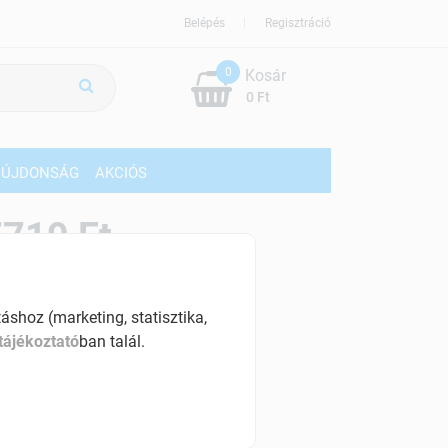
Belépés
Regisztráció
0
Kosár
0 Ft
ÚJDONSÁG
AKCIÓS
719 Ft
% ÁFÁ-val , [77 Ft/db]
shoz (marketing, statisztika,
szletinformáció:
tájékoztató
ban talál.
érhetõ
ennyiben
hétfő 18:00 óráig rendelsz,
árható kiszállítás augusztus 12, szerda
.