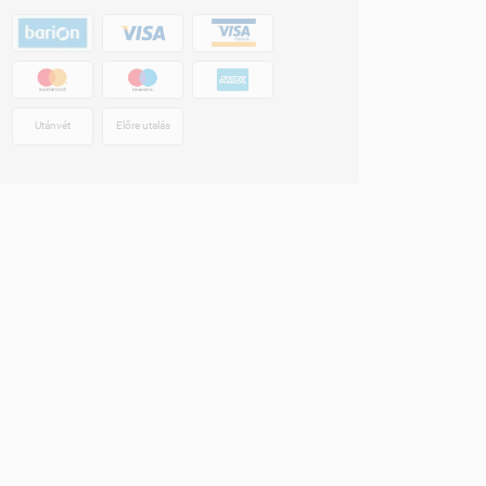
Utánvét
Előre utalás