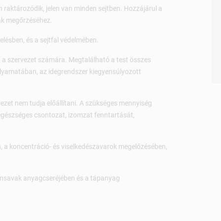
raktározódik, jelen van minden sejtben. Hozzájárul a
nak megőrzéséhez.
lésben, és a sejtfal védelmében.
a szervezet számára. Megtalálható a test összes
folyamatában, az idegrendszer kiegyensúlyozott
vezet nem tudja előállítani. A szükséges mennyiség
z egészséges csontozat, izomzat fenntartását,
, a koncentráció- és viselkedészavarok megelőzésében,
leinsavak anyagcseréjében és a tápanyag