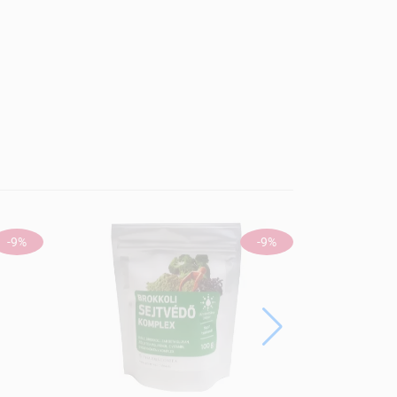
-9%
-9%