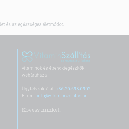
ndet és az egészséges életmódot.
vitaminok és étrendkiegészítők
webáruháza
Ügyfélszolgálat:
+36-20-593-0902
E-mail:
info@vitaminszallitas.hu
Kövess minket: