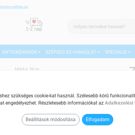
itaminszallitas.hu
Termék
keresés
ANTIOXIDÁNSOK
SZÉPSÉG ÉS HANGULAT
SPECIÁLIS
7
Márka:
Now
Now Magnesium citrate tabletta
200 mg 100 db
27
Magnézium tartalmú étrend kiegészítő
ez szükséges cookie-kat használ. Szélesebb körű funkcionalitá
Ké
Tartalom: 100 db
at engedélyezhet. Részletesebb információkat az
Adatkezelési 
El
Segít a fáradékonyság, a kifáradás
Am
Beállítások módosítása
Elfogadom
csökkentésében
a v
Energetizáló hatású