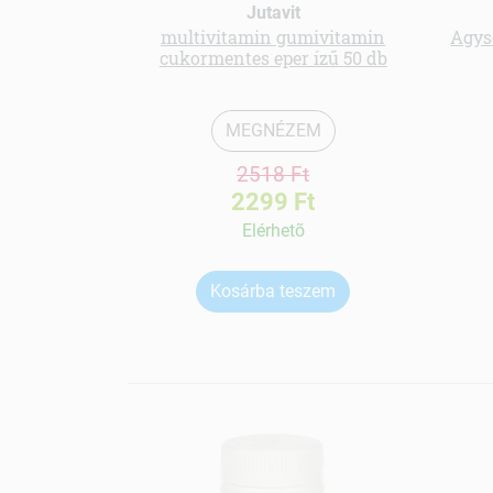
Jutavit
multivitamin gumivitamin
Agys
cukormentes eper ízű 50 db
MEGNÉZEM
2518 Ft
2299 Ft
Elérhetõ
Kosárba teszem