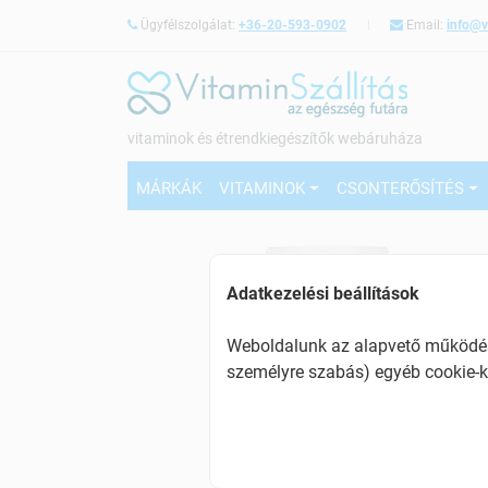
Ügyfélszolgálat:
+36-20-593-0902
Email:
info@v
vitaminok és étrendkiegészítők webáruháza
MÁRKÁK
VITAMINOK
CSONTERŐSÍTÉS
Adatkezelési beállítások
Weboldalunk az alapvető működésh
személyre szabás) egyéb cookie-k