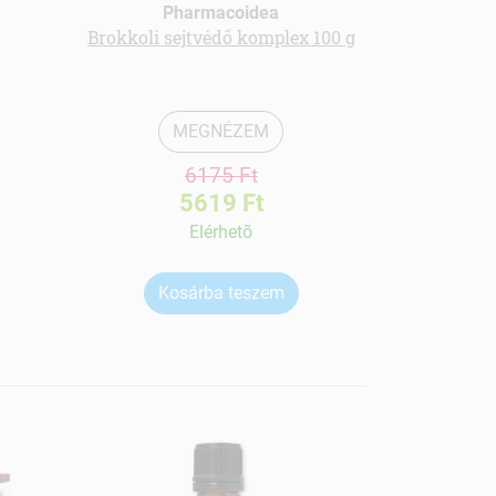
Pharmacoidea
Ph
Brokkoli sejtvédő komplex 100 g
Gomba var
MEGNÉZEM
6175 Ft
5619 Ft
Elérhetõ
Kosárba teszem
Ko