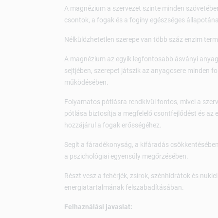
A magnézium a szervezet szinte minden szövetében 
csontok, a fogak és a fogíny egészséges állapotá
Nélkülözhetetlen szerepe van több száz enzim terme
A magnézium az egyik legfontosabb ásványi anyag 
sejtjében, szerepet játszik az anyagcsere minden 
működésében.
Folyamatos pótlásra rendkívül fontos, mivel a szer
pótlása biztosítja a megfelelő csontfejlődést és a
hozzájárul a fogak erősségéhez.
Segít a fáradékonyság, a kifáradás csökkentésében
a pszichológiai egyensúly megőrzésében.
Részt vesz a fehérjék, zsírok, szénhidrátok és nuk
energiatartalmának felszabadításában.
Felhaználási javaslat: