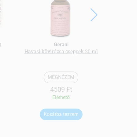
b
Freyagena 
Gerani
Havasi kövirózsa cseppek 20 ml
MEGNÉZEM
4509 Ft
Elérhetõ
Kosárba teszem
Ko