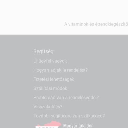
A vitaminok és étrendkiegészítő
Segítség
Új ügyfél vagyok
Hogyan adjak le rendelést?
Fizetési lehetőségek
Szállítási módok
Problémád van a rendeléseddel?
Visszaküldés?
További segítségre van szükséged?