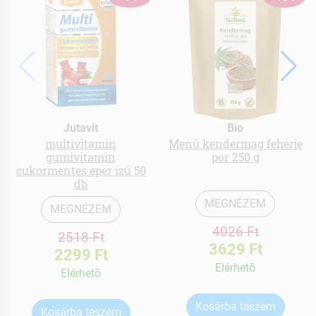
Jutavit
Bio
multivitamin
Menü kendermag fehérje
gumivitamin
por 250 g
cukormentes eper ízű 50
db
MEGNÉZEM
MEGNÉZEM
4026 Ft
2518 Ft
3629 Ft
2299 Ft
Elérhetõ
Elérhetõ
Kosárba teszem
Kosárba teszem