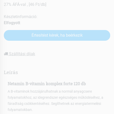
27% ÁFÁ-val , [46 Ft/db]
Készletinformáció:
Elfogyott
Értesítést kérek, ha beérkezik
Szállítási díjak
Leírás
Netamin B-vitamin komplex forte 120 db
A B-vitaminok hozzájárulhatnak a normál anyagcsere
folyamatokhoz, az idegrendszer egészséges működéséhez, a
fáradtság csökkentéséhez. Segíthetnek az energiatermelési
folyamatokban.