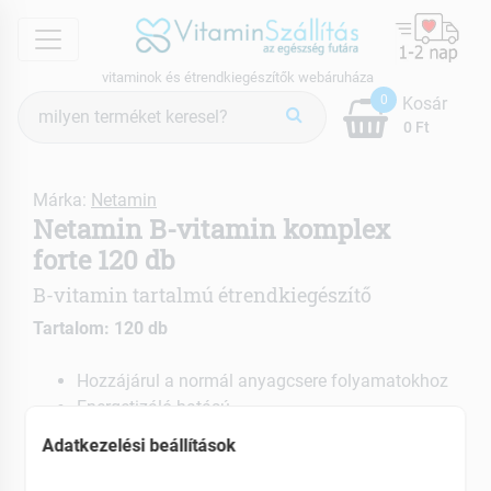
menu
vitaminok és étrendkiegészítők webáruháza
Termék
0
Kosár
keresés
0 Ft
Márka:
Netamin
Netamin B-vitamin komplex
forte 120 db
B-vitamin tartalmú étrendkiegészítő
Tartalom: 120 db
Hozzájárul a normál anyagcsere folyamatokhoz
Energetizáló hatású
Segíti az idegrendszer egészséges működését
Adatkezelési beállítások
EAN: 5999887317286