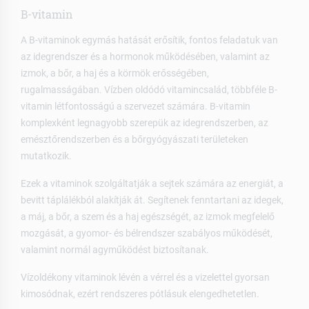
B-vitamin
A B-vitaminok egymás hatását erősítik, fontos feladatuk van
az idegrendszer és a hormonok működésében, valamint az
izmok, a bőr, a haj és a körmök erősségében,
rugalmasságában. Vízben oldódó vitamincsalád, többféle B-
vitamin létfontosságú a szervezet számára. B-vitamin
komplexként legnagyobb szerepük az idegrendszerben, az
emésztőrendszerben és a bőrgyógyászati területeken
mutatkozik.
Ezek a vitaminok szolgáltatják a sejtek számára az energiát, a
bevitt táplálékból alakítják át. Segítenek fenntartani az idegek,
a máj, a bőr, a szem és a haj egészségét, az izmok megfelelő
mozgását, a gyomor- és bélrendszer szabályos működését,
valamint normál agyműködést biztosítanak.
Vízoldékony vitaminok lévén a vérrel és a vizelettel gyorsan
kimosódnak, ezért rendszeres pótlásuk elengedhetetlen.