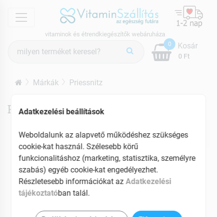
menu
vitaminok és étrendkiegészítők webáruháza
Termék
0
Kosár
keresés
0 Ft
Márkák
Priessnitz
Priessnitz termékek
Adatkezelési beállítások
Weboldalunk az alapvető működéshez szükséges
cookie-kat használ. Szélesebb körű
funkcionalitáshoz (marketing, statisztika, személyre
szabás) egyéb cookie-kat engedélyezhet.
Részletesebb információkat az
Adatkezelési
tájékoztató
ban talál.