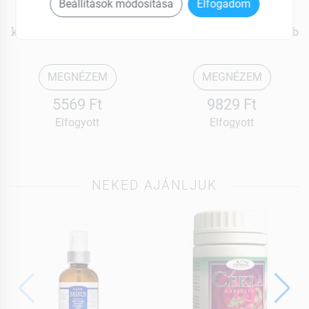
Priessnitz
Priessnitz
Beállítások módosítása
Elfogadom
Véna és érfal étrend-
Véna és érfal étrend-
kiegészítő kapszula 30 db
kiegészítő kapszula 60 db
MEGNÉZEM
MEGNÉZEM
5569 Ft
9829 Ft
Elfogyott
Elfogyott
NEKED AJÁNLJUK