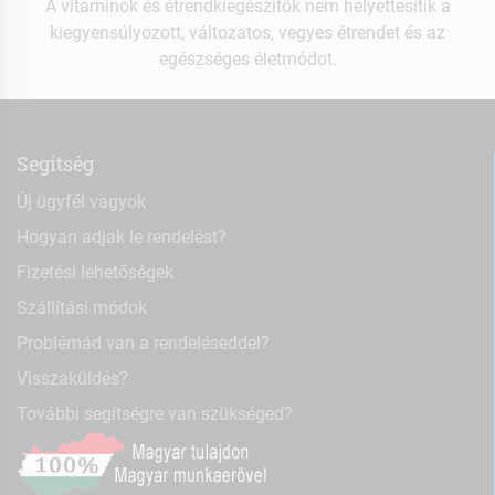
A vitaminok és étrendkiegészítők nem helyettesítik a
kiegyensúlyozott, változatos, vegyes étrendet és az
egészséges életmódot.
Segítség
Új ügyfél vagyok
Hogyan adjak le rendelést?
Fizetési lehetőségek
Szállítási módok
Problémád van a rendeléseddel?
Visszaküldés?
További segítségre van szükséged?