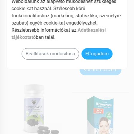
Tenmag
Tenmag
Weboldalunk az alapvető működéshez szükséges
DHM forte kapszula 30
EGCG forte kapszula 60
cookie-kat használ. Szélesebb körű
db
db
funkcionalitáshoz (marketing, statisztika, személyre
szabás) egyéb cookie-kat engedélyezhet.
Részletesebb információkat az
Adatkezelési
MEGNÉZEM
MEGNÉZEM
tájékoztató
ban talál.
8809 Ft
7629 Ft
Elfogyott
Elérhetõ
Beállítások módosítása
Elfogadom
Kosárba teszem