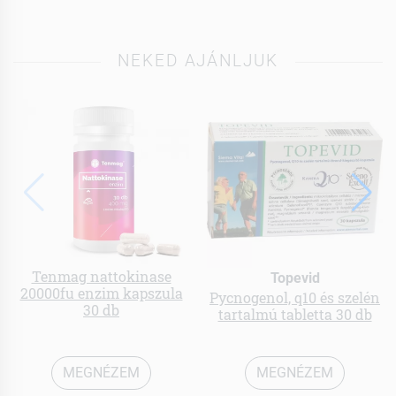
NEKED AJÁNLJUK
Tenmag nattokinase
Topevid
20000fu enzim kapszula
Pycnogenol, q10 és szelén
30 db
tartalmú tabletta 30 db
MEGNÉZEM
MEGNÉZEM