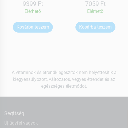
9399 Ft
7059 Ft
Elérhetõ
Elérhetõ
Kosárba teszem
Kosárba teszem
A vitaminok és étrendkiegészítők nem helyettesítik a
kiegyensúlyozott, változatos, vegyes étrendet és az
egészséges életmódot.
Segítség
Új ügyfél vagyok