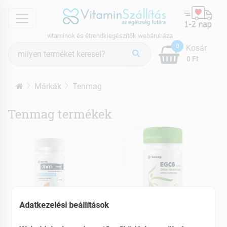
menu
vitaminok és étrendkiegészítők webáruháza
Termék
0
Kosár
keresés
0 Ft
Márkák
Tenmag
Tenmag termékek
Adatkezelési beállítások