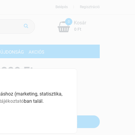
Belépés
Regisztráció
0
Kosár
0 Ft
ÚJDONSÁG
AKCIÓS
809 Ft
% ÁFÁ-val , [294 Ft/db]
shoz (marketing, statisztika,
szletinformáció:
tájékoztató
ban talál.
fogyott
Értesítést kérek, ha beérkezik