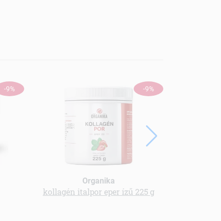
-9%
-9%
Organika
kollagén italpor eper ízű 225 g
Menü kender