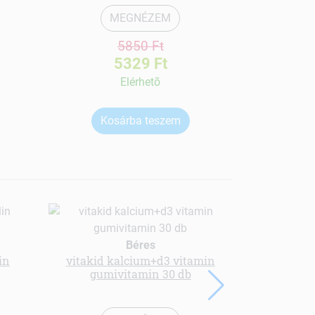
MEGNÉZEM
5850 Ft
5329 Ft
Elérhetõ
Kosárba teszem
Ko
Béres
in
vitakid kalcium+d3 vitamin
gumivitamin 30 db