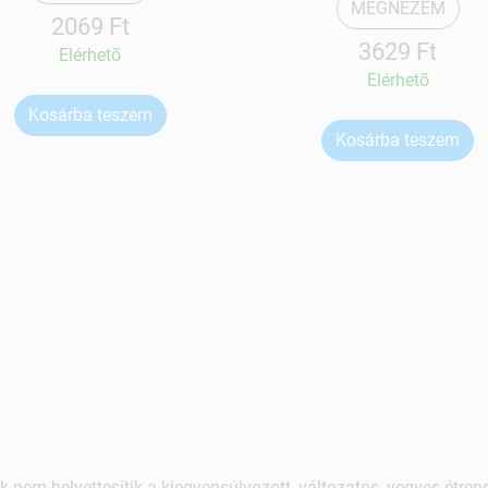
MEGNÉZEM
2069 Ft
3629 Ft
Elérhetõ
Elérhetõ
Kosárba teszem
Kosárba teszem
k nem helyettesítik a kiegyensúlyozott, változatos, vegyes étre