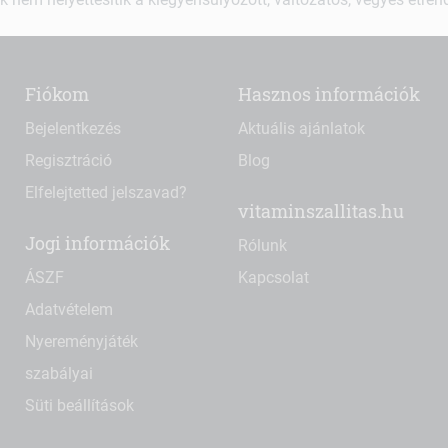
Fiókom
Hasznos információk
Bejelentkezés
Aktuális ajánlatok
Regisztráció
Blog
Elfelejtetted jelszavad?
vitaminszallitas.hu
Jogi információk
Rólunk
ÁSZF
Kapcsolat
Adatvételem
Nyereményjáték
szabályai
Süti beállítások