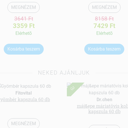
MEGNÉZEM
MEGNÉZEM
3641 Ft
8158 Ft
3359 Ft
7429 Ft
Elérhetõ
Elérhetõ
Kosárba teszem
Kosárba teszem
NEKED AJÁNLJUK
ÚJ
Fitovital
yömbér kapszula 60 db
Dr.chen
máj&epe máriatövis kol
kapszula 60 db
MEGNÉZEM