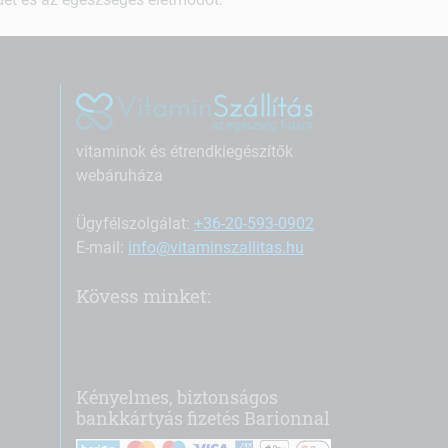
vitaminok és étrendkiegészítők
webáruháza
Ügyfélszolgálat:
+36-20-593-0902
E-mail:
info@vitaminszallitas.hu
Kövess minket:
Kényelmes, biztonságos
bankkártyás fizetés Barionnal