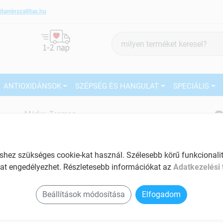
itaminszallitas.hu
Termék
keresés
ANTIOXIDÁNSOK
SZÉPSÉG ÉS HANGULAT
SPECIÁLIS
8
Márka:
Tenmag
Tenmag DHM forte kapszula 30
db
27
Másnaposság elleni kapszula
ez szükséges cookie-kat használ. Szélesebb körű funkcionalitá
Ké
at engedélyezhet. Részletesebb információkat az
Adatkezelési 
Tartalom: 30 db
El
Fokozza a májban az alkohol
Beállítások módosítása
Elfogadom
lebontásáért felelős enzimek
termelődését