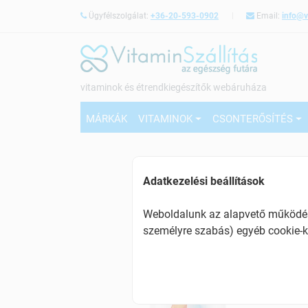
Ügyfélszolgálat:
+36-20-593-0902
Email:
info@v
vitaminok és étrendkiegészítők webáruháza
MÁRKÁK
VITAMINOK
CSONTERŐSÍTÉS
Adatkezelési beállítások
Weboldalunk az alapvető működésh
személyre szabás) egyéb cookie-k