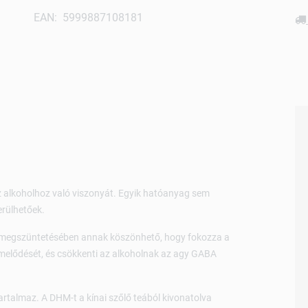
EAN: 5999887108181
z alkoholhoz való viszonyát. Egyik hatóanyag sem
erülhetőek.
egszüntetésében annak köszönhető, hogy fokozza a
rmelődését, és csökkenti az alkoholnak az agy GABA
rtalmaz. A DHM-t a kínai szőlő teából kivonatolva