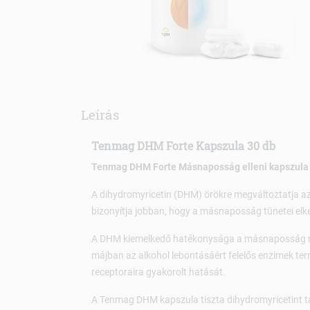
Leírás
Tenmag DHM Forte Kapszula 30 db
Tenmag DHM Forte Másnaposság elleni kapszula
A dihydromyricetin (DHM) örökre megváltoztatja a
bizonyítja jobban, hogy a másnaposság tünetei elk
A DHM kiemelkedő hatékonysága a másnaposság m
májban az alkohol lebontásáért felelős enzimek te
receptoraira gyakorolt ​​hatását.
A Tenmag DHM kapszula tiszta dihydromyricetint ta