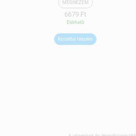
MEGNÉZEM
6679 Ft
Elérhetõ
Kosárba teszem
A vitaminok és étrendkiegészítő