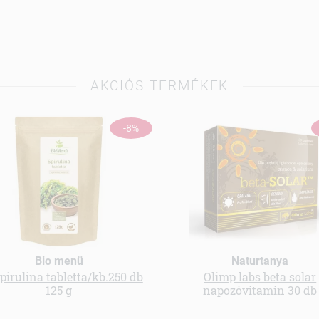
AKCIÓS TERMÉKEK
-8%
Bio menü
Naturtanya
spirulina tabletta/kb.250 db
Olimp labs beta solar
125 g
napozóvitamin 30 db