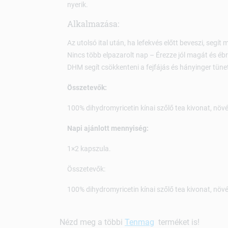
nyerik.
Alkalmazása:
Az utolsó ital után, ha lefekvés előtt beveszi, segít 
Nincs több elpazarolt nap – Érezze jól magát és ébr
DHM segít csökkenteni a fejfájás és hányinger tünet
Összetevők:
100% dihydromyricetin kínai szőlő tea kivonat, növé
Napi ajánlott mennyiség:
1×2 kapszula.
Összetevők:
100% dihydromyricetin kínai szőlő tea kivonat, növé
Nézd meg a többi
Tenmag
terméket is!