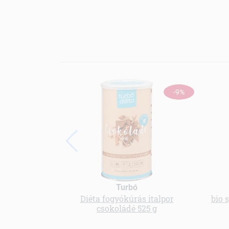
-9%
Turbó
Diéta fogyókúrás italpor
bio 
csokoládé 525 g