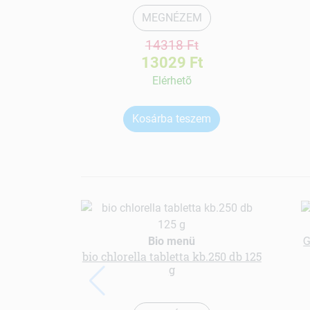
MEGNÉZEM
14318 Ft
13029 Ft
Elérhetõ
Kosárba teszem
G
Bio menü
bio chlorella tabletta kb.250 db 125
g