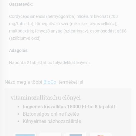
Összetevők:
Cordyceps sinensis (hernyógomba) micélium kivonat (200
mg/tabletta); tömegnövelő szer (mikrokristályos cellulóz);
maltodextrin; fényező anyag (sztearinsav); csomósodást gátló
(szilícium-dioxid)
Adagolás:
Naponta 2 tablettát bő folyadékkal lenyelni.
Nézd meg a többi
BioCo
terméket is!
vitaminszallitas.hu előnyei
Ingyenes kiszállítás 18000 Ft-tól 8 kg alatt
Biztonságos online fizetés
Kényelmes házhozszállítás