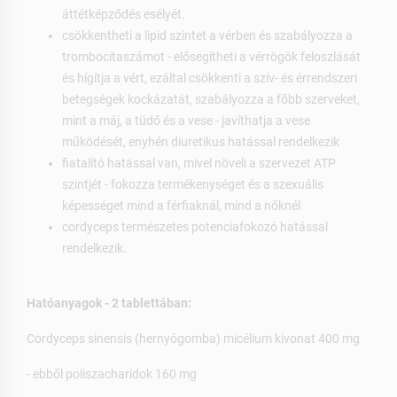
áttétképződés esélyét.
csökkentheti a lipid szintet a vérben és szabályozza a
trombocitaszámot - elősegítheti a vérrögök feloszlását
és hígítja a vért, ezáltal csökkenti a szív- és érrendszeri
betegségek kockázatát, szabályozza a főbb szerveket,
mint a máj, a tüdő és a vese - javíthatja a vese
működését, enyhén diuretikus hatással rendelkezik
fiatalító hatással van, mivel növeli a szervezet ATP
szintjét - fokozza termékenységet és a szexuális
képességet mind a férfiaknál, mind a nőknél
cordyceps természetes potenciafokozó hatással
rendelkezik.
Hatóanyagok - 2 tablettában:
Cordyceps sinensis (hernyógomba) micélium kivonat 400 mg
- ebből poliszacharidok 160 mg