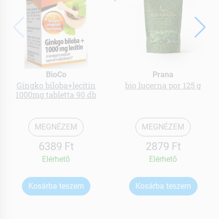
BioCo
Prana
Gingko biloba+lecitin
bio lucerna por 125 g
1000mg tabletta 90 db
MEGNÉZEM
MEGNÉZEM
6389 Ft
2879 Ft
Elérhetõ
Elérhetõ
Kosárba teszem
Kosárba teszem