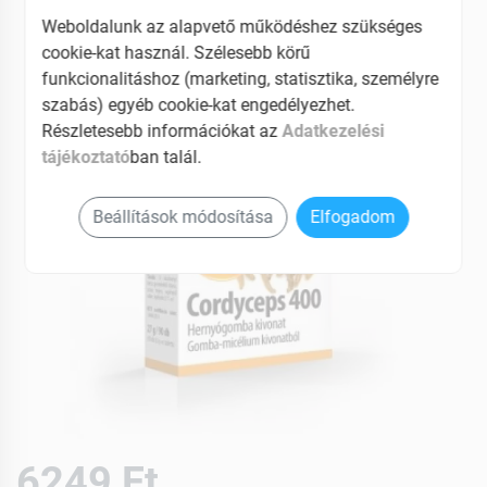
EAN: 5998607101945
Weboldalunk az alapvető működéshez szükséges
cookie-kat használ. Szélesebb körű
funkcionalitáshoz (marketing, statisztika, személyre
szabás) egyéb cookie-kat engedélyezhet.
Részletesebb információkat az
Adatkezelési
tájékoztató
ban talál.
Beállítások módosítása
Elfogadom
6249 Ft