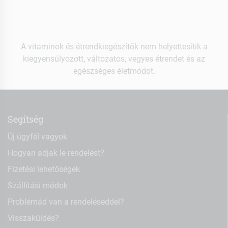
A vitaminok és étrendkiegészítők nem helyettesítik a
kiegyensúlyozott, változatos, vegyes étrendet és az
egészséges életmódot.
Segítség
Új ügyfél vagyok
Hogyan adjak le rendelést?
Fizetési lehetőségek
Szállítási módok
Problémád van a rendeléseddel?
Visszaküldés?