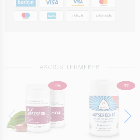
Utánvét
Előre utalás
AKCIÓS TERMÉKEK
-9%
-9%