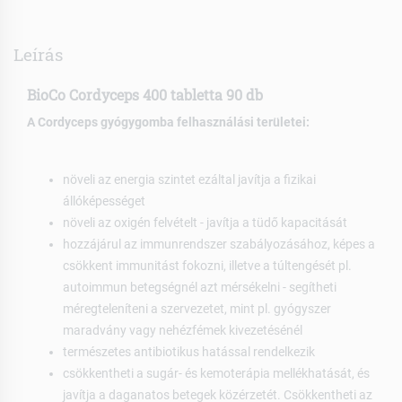
Leírás
BioCo Cordyceps 400 tabletta 90 db
A Cordyceps gyógygomba felhasználási területei:
növeli az energia szintet ezáltal javítja a fizikai
állóképességet
növeli az oxigén felvételt - javítja a tüdő kapacitását
hozzájárul az immunrendszer szabályozásához, képes a
csökkent immunitást fokozni, illetve a túltengését pl.
autoimmun betegségnél azt mérsékelni - segítheti
méregteleníteni a szervezetet, mint pl. gyógyszer
maradvány vagy nehézfémek kivezetésénél
természetes antibiotikus hatással rendelkezik
csökkentheti a sugár- és kemoterápia mellékhatását, és
javítja a daganatos betegek közérzetét. Csökkentheti az