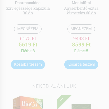
Pharmacoidea
Mentalfitol
Szív egészsége kapszula
Agyserkentő-extra
30 db
kiszerelés 60 db
MEGNÉZEM
MEGNÉZEM
6175 Ft
9443 Ft
5619 Ft
8599 Ft
Elérhetõ
Elérhetõ
Kosárba teszem
Kosárba teszem
NEKED AJÁNLJUK
ÚJ