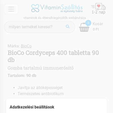
menu
vitaminok és étrendkiegészítők webáruháza
Termék
0
Kosár
keresés
0 Ft
Márka:
BioCo
BioCo Cordyceps 400 tabletta 90
db
Gomba tartalmú immunerősítő
Tartalom: 90 db
Javítja az állóképességet
Természetes antibiotikum
Csökkenti a szív és érrendszeri betegségek
kockázatát
Adatkezelési beállítások