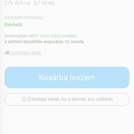
27% ÁFÁ-val , [27 Ft/db]
Készletinformáció:
Elérhetõ
Amennyiben
hétfő 18:00 óráig rendelsz,
a várható kiszállítás augusztus 12, szerda
.
Szállítási díjak
Kosárba teszem
Értesítést kérek, ha a termék ára csökken