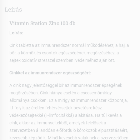
Leírás
Vitamin Station Zinc 100 db
Leírás:
Cink tabletta az immunrendszer normál működéséhez, a haj, a
bőr, a körmök és csontok egészségének megőrzéséhez, a
sejtek oxidatív stresszel szembeni védelméhez ajánlott.
Cinkkel az immunrendszer egészségéért:
A cink nagy jelentőséggel bír az immunrendszer épségének
megőrzésében. Cink hiánya esetén a csecsemőmirigy
állománya csökken. Ez a mirigy az immunrendszer központja,
itt folyik az éretlen fehérvérsejtek bevetésre kész
védekezősejtekké (T-limfocitákká) alakítása. Ha túl kevés a
cink, akkor az immunsejtekből, amelyek felelősek a
szervezetben állandóan előforduló kórokozók elpusztításáért,
kevesebb képződik. Minél kevesebb valakinek a szervezetében