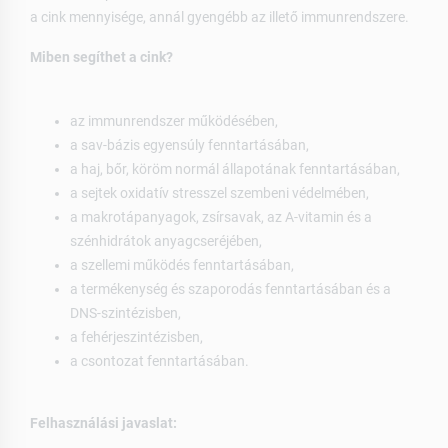
a cink mennyisége, annál gyengébb az illető immunrendszere.
Miben segíthet a cink?
az immunrendszer működésében,
a sav-bázis egyensúly fenntartásában,
a haj, bőr, köröm normál állapotának fenntartásában,
a sejtek oxidatív stresszel szembeni védelmében,
a makrotápanyagok, zsírsavak, az A-vitamin és a
szénhidrátok anyagcseréjében,
a szellemi működés fenntartásában,
a termékenység és szaporodás fenntartásában és a
DNS-szintézisben,
a fehérjeszintézisben,
a csontozat fenntartásában.
Felhasználási javaslat: