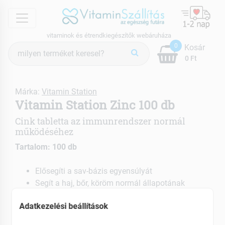
menu
vitaminok és étrendkiegészítők webáruháza
Termék
0
Kosár
keresés
0 Ft
Márka:
Vitamin Station
Vitamin Station Zinc 100 db
Cink tabletta az immunrendszer normál
működéséhez
Tartalom: 100 db
Elősegíti a sav-bázis egyensúlyát
Segít a haj, bőr, köröm normál állapotának
fenntartásában
Adatkezelési beállítások
EAN: 461636446349