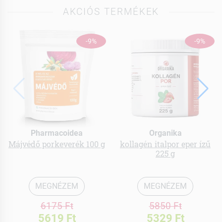
AKCIÓS TERMÉKEK
-9%
-9%
Pharmacoidea
Organika
Májvédő porkeverék 100 g
kollagén italpor eper ízű
225 g
MEGNÉZEM
MEGNÉZEM
6175 Ft
5850 Ft
5619 Ft
5329 Ft