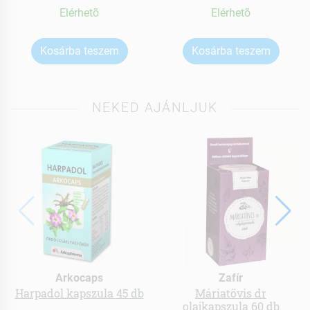
Elérhetõ
Elérhetõ
Kosárba teszem
Kosárba teszem
NEKED AJÁNLJUK
Arkocaps
Zafír
Harpadol kapszula 45 db
Máriatövis dr
olajkapszula 60 db