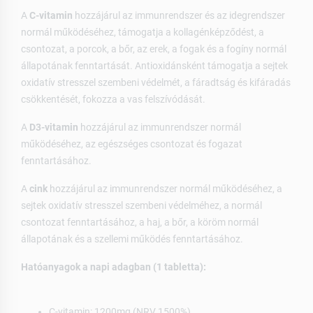
A
C-vitamin
hozzájárul az immunrendszer és az idegrendszer
normál működéséhez, támogatja a kollagénképződést, a
csontozat, a porcok, a bőr, az erek, a fogak és a fogíny normál
állapotának fenntartását. Antioxidánsként támogatja a sejtek
oxidatív stresszel szembeni védelmét, a fáradtság és kifáradás
csökkentését, fokozza a vas felszívódását.
A
D3-vitamin
hozzájárul az immunrendszer normál
működéséhez, az egészséges csontozat és fogazat
fenntartásához.
A
cink
hozzájárul az immunrendszer normál működéséhez, a
sejtek oxidatív stresszel szembeni védelméhez, a normál
csontozat fenntartásához, a haj, a bőr, a köröm normál
állapotának és a szellemi működés fenntartásához.
Hatóanyagok a napi adagban (1 tabletta):
C-vitamin: 1200mg (NRV 1500%)