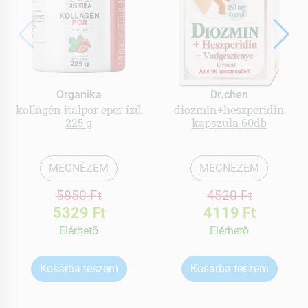
Organika
Dr.chen
kollagén italpor eper ízű
diozmin+heszperidin
225 g
kapszula 60db
MEGNÉZEM
MEGNÉZEM
5850 Ft
4520 Ft
5329 Ft
4119 Ft
Elérhetõ
Elérhetõ
Kosárba teszem
Kosárba teszem