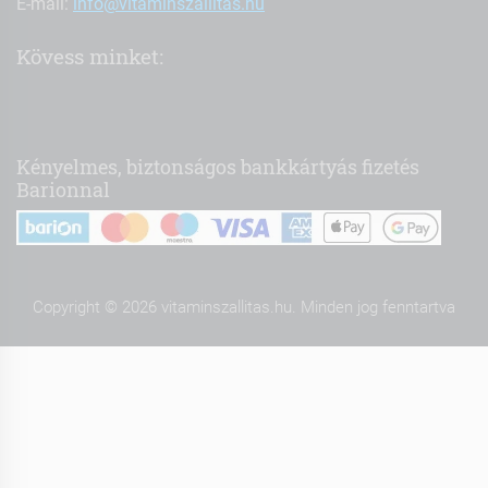
E-mail:
info@vitaminszallitas.hu
Kövess minket:
Kényelmes, biztonságos bankkártyás fizetés
Barionnal
Copyright © 2026 vitaminszallitas.hu. Minden jog fenntartva