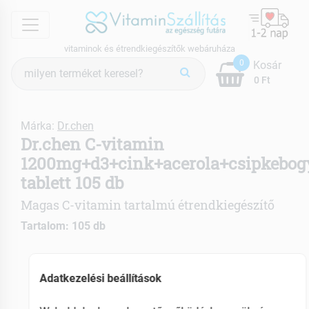
menu
vitaminok és étrendkiegészítők webáruháza
Termék
0
Kosár
keresés
0 Ft
Márka:
Dr.chen
Dr.chen C-vitamin
1200mg+d3+cink+acerola+csipkebog
tablett 105 db
Magas C-vitamin tartalmú étrendkiegészítő
Tartalom: 105 db
Nyújtott felszívódású
Immunerősítő
Adatkezelési beállítások
Antioxidáns hatású