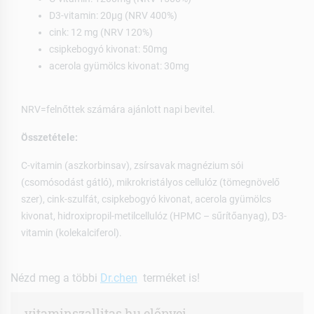
D3-vitamin: 20µg (NRV 400%)
cink: 12 mg (NRV 120%)
csipkebogyó kivonat: 50mg
acerola gyümölcs kivonat: 30mg
NRV=felnőttek számára ajánlott napi bevitel.
Összetétele:
C-vitamin (aszkorbinsav), zsírsavak magnézium sói
(csomósodást gátló), mikrokristályos cellulóz (tömegnövelő
szer), cink-szulfát, csipkebogyó kivonat, acerola gyümölcs
kivonat, hidroxipropil-metilcellulóz (HPMC – sűrítőanyag), D3-
vitamin (kolekalciferol).
Nézd meg a többi
Dr.chen
terméket is!
vitaminszallitas.hu előnyei