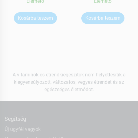
Elérhetõ
Elérhetõ
Kosárba teszem
Kosárba teszem
A vitaminok és étrendkiegészítők nem helyettesítik a
kiegyensúlyozott, változatos, vegyes étrendet és az
egészséges életmódot.
Segítség
Új ügyfél vagyok