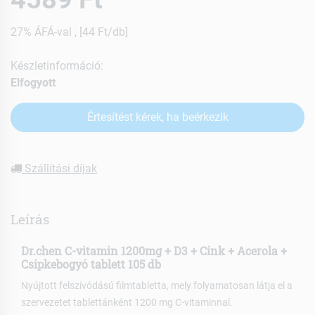
27% ÁFÁ-val , [44 Ft/db]
Készletinformáció:
Elfogyott
Értesítést kérek, ha beérkezik
Szállítási díjak
Leírás
Dr.chen C-vitamin 1200mg + D3 + Cink + Acerola +
Csipkebogyó tablett 105 db
Nyújtott felszívódású filmtabletta, mely folyamatosan látja el a
szervezetet tablettánként 1200 mg C-vitaminnal.