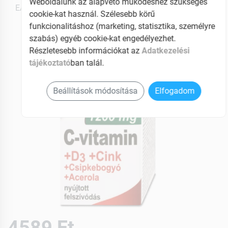
Weboldalunk az alapvető működéshez szükséges
EAN: 5999561421230
cookie-kat használ. Szélesebb körű
funkcionalitáshoz (marketing, statisztika, személyre
szabás) egyéb cookie-kat engedélyezhet.
Részletesebb információkat az
Adatkezelési
tájékoztató
ban talál.
Beállítások módosítása
Elfogadom
4589 Ft