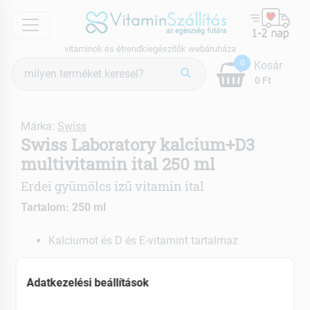
menu
vitaminok és étrendkiegészítők webáruháza
Termék
0
Kosár
keresés
0 Ft
Márka:
Swiss
Swiss Laboratory kalcium+D3
multivitamin ital 250 ml
Erdei gyümölcs ízű vitamin ital
Tartalom: 250 ml
Kalciumot és D és E-vitamint tartalmaz
EAN: 5999860115106
Adatkezelési beállítások