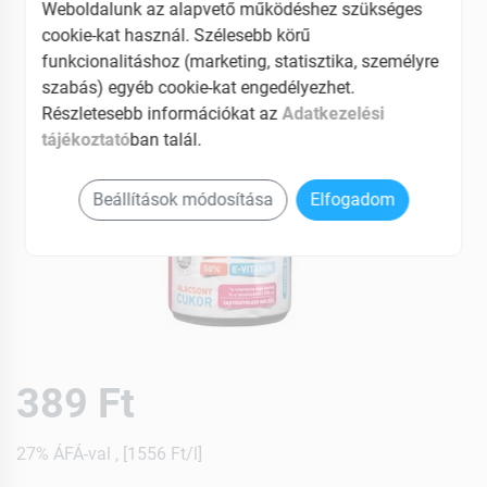
Weboldalunk az alapvető működéshez szükséges
cookie-kat használ. Szélesebb körű
funkcionalitáshoz (marketing, statisztika, személyre
szabás) egyéb cookie-kat engedélyezhet.
Részletesebb információkat az
Adatkezelési
tájékoztató
ban talál.
Beállítások módosítása
Elfogadom
389 Ft
27% ÁFÁ-val , [1556 Ft/l]