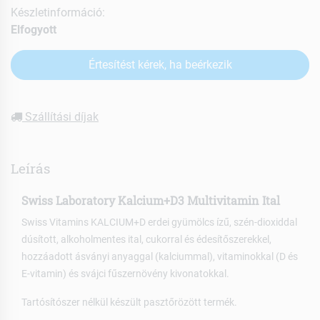
Készletinformáció:
Elfogyott
Értesítést kérek, ha beérkezik
Szállítási díjak
Leírás
Swiss Laboratory Kalcium+D3 Multivitamin Ital
Swiss Vitamins KALCIUM+D erdei gyümölcs ízű, szén-dioxiddal
dúsított, alkoholmentes ital, cukorral és édesítőszerekkel,
hozzáadott ásványi anyaggal (kalciummal), vitaminokkal (D és
E-vitamin) és svájci fűszernövény kivonatokkal.
Tartósítószer nélkül készült pasztőrözött termék.