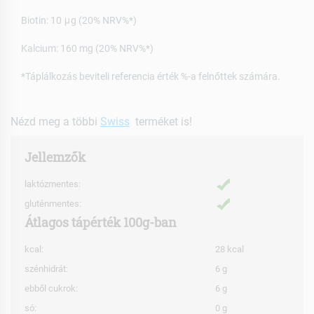
Biotin: 10 μg (20% NRV%*)
Kalcium: 160 mg (20% NRV%*)
*Táplálkozás beviteli referencia érték %-a felnőttek számára.
Nézd meg a többi
Swiss
terméket is!
Jellemzők
laktózmentes:
gluténmentes:
Átlagos tápérték 100g-ban
kcal:
28 kcal
szénhidrát:
6 g
ebből cukrok:
6 g
só:
0 g