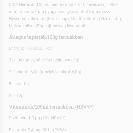
DIXA Herbs and Spies: minden doboz a 102 éves svájci DIXA
natúr manufaktúra gyógynövénykivonatait tartalmazza:
Hyssopus officinalis (Kerti izsóp), Mentha citrata (Vizi menta),
Malvae folium (Papsajtmályva) kivonatait.
Átlagos tápérték/100g termékben
Energia: 118 kJ/28 Kcal
Zsír: 0g (amelyből telített zsírsavak 0g)
Szénhidrát: 6,0g (amelyből cukrok 6,0g)
Fehérje: 0g
Só: 0,2g
Vitaminok/100ml termékben (NRV%*)
D-vitamin: 1,0 μg (20% NRV%*)
E-vitamin: 2,4 mg (20% NRV%*)