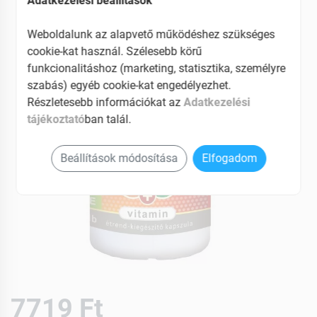
Adatkezelési beállítások
EAN: 5999567725677
Weboldalunk az alapvető működéshez szükséges
cookie-kat használ. Szélesebb körű
funkcionalitáshoz (marketing, statisztika, személyre
szabás) egyéb cookie-kat engedélyezhet.
Részletesebb információkat az
Adatkezelési
tájékoztató
ban talál.
Beállítások módosítása
Elfogadom
7719 Ft