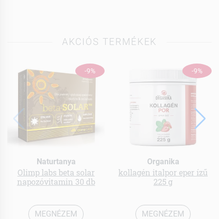
AKCIÓS TERMÉKEK
-9%
-9%
Naturtanya
Organika
Olimp labs beta solar
kollagén italpor eper ízű
napozóvitamin 30 db
225 g
MEGNÉZEM
MEGNÉZEM