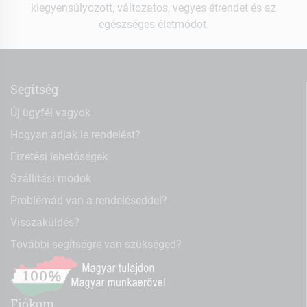
kiegyensúlyozott, változatos, vegyes étrendet és az
egészséges életmódot.
Segítség
Új ügyfél vagyok
Hogyan adjak le rendelést?
Fizetési lehetőségek
Szállítási módok
Problémád van a rendeléseddel?
Visszaküldés?
További segítségre van szükséged?
Fiókom