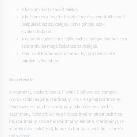
A kalcium háztartásért felelős.
A kalcium és a foszfor felvételéhez és a csontokba való
beépüléséhez szükséges, illetve gátolja azok
kiválasztódását.
A csontok egészséges fejlődéséhez, gyógyulásához és a
csontritkulás megelőzéséhez szükséges.
Ezen kívül hormonszerű hatást fejt ki a test szinte
minden szövetében.
Összetevők:
C-vitamin (L-aszkorbinsav), Flavin7 Bioflavonoid complex
(vörös szőlő mag-héj szárítmány, cirok mag-héj szárítmány,
feketeszeder mag-héj szárítmány, feketecseresznye héj
szárítmány, feketeribizli mag-héj szárítmány, pirosribizli mag-
héj szárítmány, szilva héj szárítmány, almahéj szárítmány), D-
vitamin (kole-kalciferol), kapszula borítása: zselatin, színezék:
titán-dioxid.