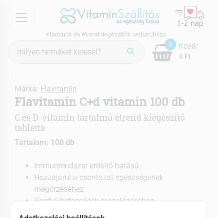
menu
vitaminok és étrendkiegészítők webáruháza
Termék
0
Kosár
keresés
0 Ft
Márka:
Flavitamin
Flavitamin C+d vitamin 100 db
C és D-vitamin tartalmú étrend kiegészítő
tabletta
Tartalom: 100 db
Immunrendszer erősítő hatású
Hozzájárul a csontozat egészségének
megőrzéséhez
Segít a betegségek megelőzésében