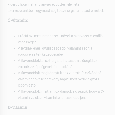
kiderül, hogy néhány anyag együttes jelenléte
szervezetünkben, egymást segítő szinergista hatást érnek el.
C-vitamin:
Erősíti az immunrendszert, növeli a szervezet ellenálló
képességét.
Allergiaellenes, gyulladásgátló, valamint segít a
vörösvérsejtek képződésében.
A flavonoidokkal szinergista hatásban elősegíti az
érrendszer épségének fenntartását.
A flavonoidok megkönnyítik a C-vitamin felszívódását,
valamint növelik hatékonyságát, mert védik a gyors
lebomlástól.
A flavonoidok, mint antioxidánsok elősegítik, hogy a C-
vitamin valóban vitaminként hasznosuljon.
D-vitamin: