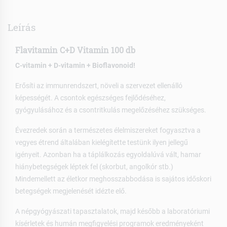
Leírás
Flavitamin C+D Vitamin 100 db
C-vitamin + D-vitamin + Bioflavonoid!
Erősíti az immunrendszert, növeli a szervezet ellenálló
képességét. A csontok egészséges fejlődéséhez,
gyógyulásához és a csontritkulás megelőzéséhez szükséges.
Évezredek során a természetes élelmiszereket fogyasztva a
vegyes étrend általában kielégítette testünk ilyen jellegű
igényeit. Azonban ha a táplálkozás egyoldalúvá vált, hamar
hiánybetegségek léptek fel (skorbut, angolkór stb.)
Mindemellett az életkor meghosszabbodása is sajátos időskori
betegségek megjelenését idézte elő.
A népgyógyászati tapasztalatok, majd később a laboratóriumi
kísérletek és humán megfigyelési programok eredményeként