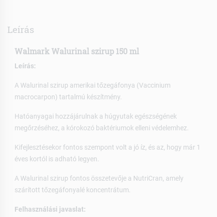
Leírás
Walmark Walurinal szirup 150 ml
Leírás:
A Walurinal szirup amerikai tőzegáfonya (Vaccinium
macrocarpon) tartalmú készítmény.
Hatóanyagai hozzájárulnak a húgyutak egészségének
megőrzéséhez, a kórokozó baktériumok elleni védelemhez.
Kifejlesztésekor fontos szempont volt a jó íz, és az, hogy már 1
éves kortól is adható legyen.
A Walurinal szirup fontos összetevője a NutriCran, amely
szárított tőzegáfonyalé koncentrátum.
Felhasználási javaslat: