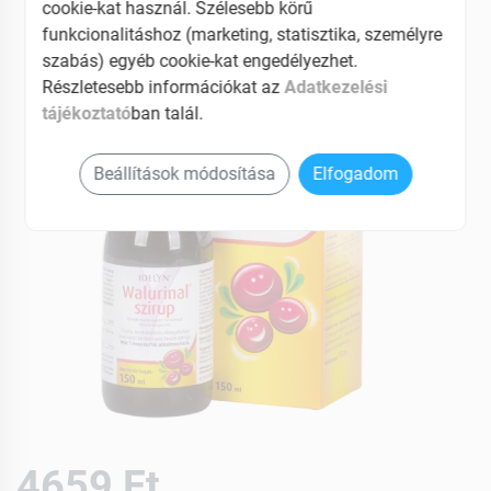
cookie-kat használ. Szélesebb körű
EAN: 8594003971747
funkcionalitáshoz (marketing, statisztika, személyre
szabás) egyéb cookie-kat engedélyezhet.
Részletesebb információkat az
Adatkezelési
tájékoztató
ban talál.
Beállítások módosítása
Elfogadom
4659 Ft