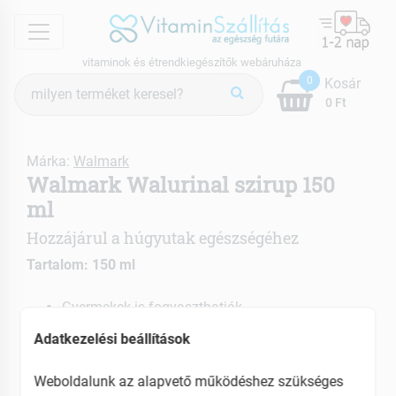
menu
vitaminok és étrendkiegészítők webáruháza
Termék
0
Kosár
keresés
0 Ft
Márka:
Walmark
Walmark Walurinal szirup 150
ml
Hozzájárul a húgyutak egészségéhez
Tartalom: 150 ml
Gyermekek is fogyaszthatják
D-vitamint tartalmaz
Adatkezelési beállítások
Tőzegáfonyalé koncentrátum felhasználásával
készül
Weboldalunk az alapvető működéshez szükséges