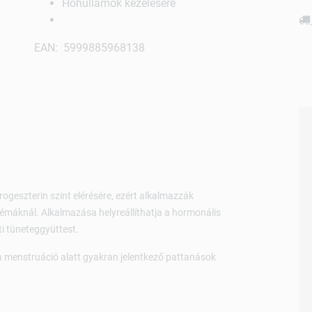
Hőhullámok kezelésére
EAN: 5999885968138
rogeszterin szint elérésére, ezért alkalmazzák
émáknál. Alkalmazása helyreállíthatja a hormonális
ti tüneteggyüttest.
 a menstruáció alatt gyakran jelentkező pattanások