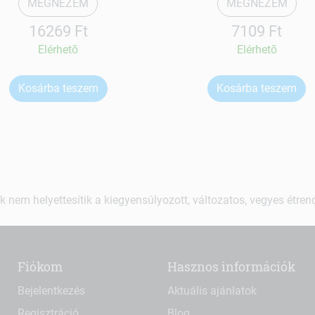
MEGNÉZEM
MEGNÉZEM
16269 Ft
7109 Ft
Elérhetõ
Elérhetõ
Kosárba teszem
Kosárba teszem
k nem helyettesítik a kiegyensúlyozott, változatos, vegyes étre
Fiókom
Hasznos információk
Bejelentkezés
Aktuális ajánlatok
Regisztráció
Blog