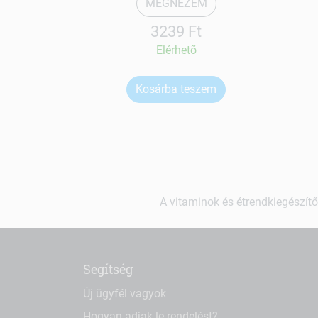
MEGNÉZEM
3239 Ft
Elérhetõ
Kosárba teszem
A vitaminok és étrendkiegészítő
Segítség
Új ügyfél vagyok
Hogyan adjak le rendelést?