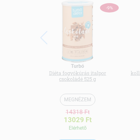
-9%
Turbó
Diéta fogyókúrás italpor
koll
csokoládé 525 g
MEGNÉZEM
14318 Ft
13029 Ft
Elérhetõ