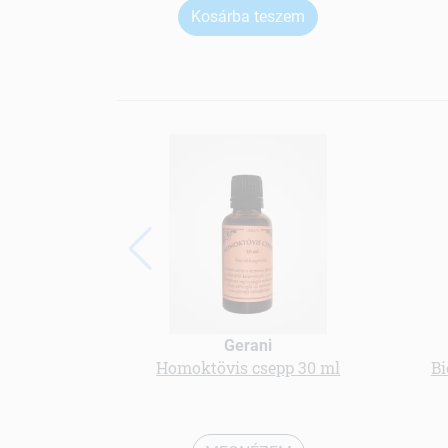
Kosárba teszem
Gerani
Homoktövis csepp 30 ml
Bi