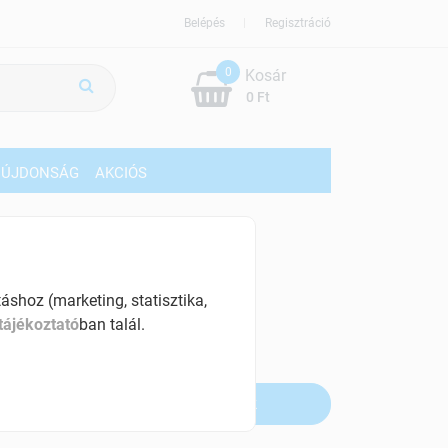
Belépés
Regisztráció
0
Kosár
0 Ft
ÚJDONSÁG
AKCIÓS
499 Ft
% ÁFÁ-val , [58 Ft/db]
shoz (marketing, statisztika,
tájékoztató
ban talál.
szletinformáció:
fogyott
Értesítést kérek, ha beérkezik