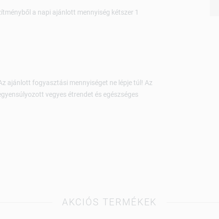
ítményből a napi ajánlott mennyiség kétszer 1
z ajánlott fogyasztási mennyiséget ne lépje túl! Az
iegyensúlyozott vegyes étrendet és egészséges
AKCIÓS TERMÉKEK