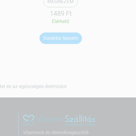
MEGNÉZEM
1489 Ft
Elérhetõ
Kosárba teszem
Ko
ndet és az egészséges életmódot.
vitaminok és étrendkiegészítők