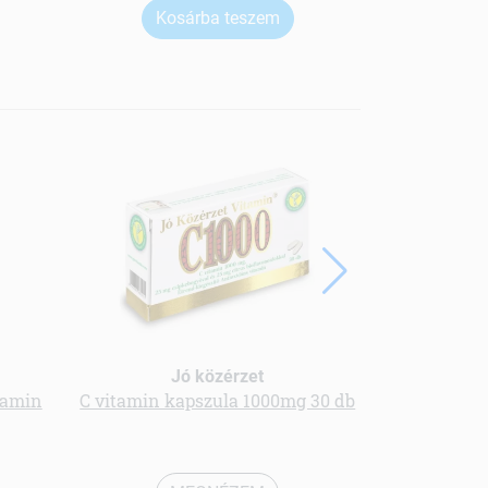
Kosárba teszem
Ko
Jó közérzet
tamin
C vitamin kapszula 1000mg 30 db
Tőzegáfony