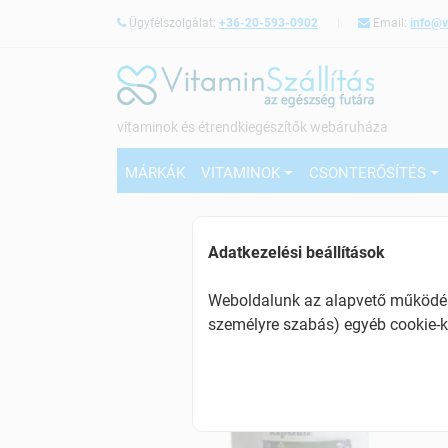
Ügyfélszolgálat:
+36-20-593-0902
Email:
info@v
vitaminok és étrendkiegészítők webáruháza
MÁRKÁK
VITAMINOK
CSONTERŐSÍTÉS
Adatkezelési beállítások
Weboldalunk az alapvető működésh
személyre szabás) egyéb cookie-k