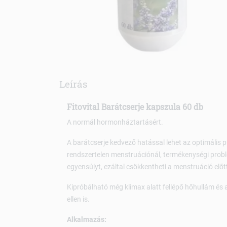
Leírás
Fitovital Barátcserje kapszula 60 db
A normál hormonháztartásért.
A barátcserje kedvező hatással lehet az optimális p
rendszertelen menstruációnál, termékenységi probl
egyensúlyt, ezáltal csökkentheti a menstruáció előt
Kipróbálható még klimax alatt fellépő hőhullám és
ellen is.
Alkalmazás: