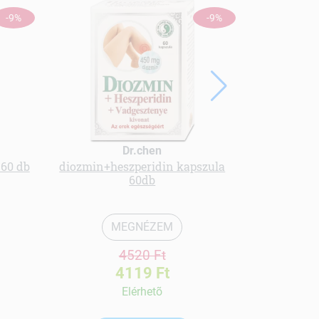
-9%
-9%
Dr.chen
 60 db
diozmin+heszperidin kapszula
Menü kender
60db
MEGNÉZEM
4520 Ft
4119 Ft
Elérhetõ