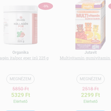
-9%
Organika
Jutavit
agén italpor eper ízű 225 g
Multivitamin gumivitamin
MEGNÉZEM
MEGNÉZEM
5850 Ft
2518 Ft
5329 Ft
2299 Ft
Elérhetõ
Elérhetõ