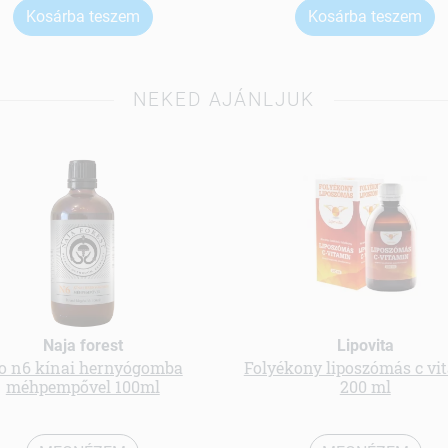
Kosárba teszem
Kosárba teszem
NEKED AJÁNLJUK
Naja forest
Lipovita
o n6 kínai hernyógomba
Folyékony liposzómás c vi
méhpempővel 100ml
200 ml