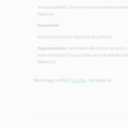
A kapszulánként 290 mg kivonatot tartalmazó kész
kapszula.
Összetevők:
barátcserje kivonat, kapszulahéj (zselatin)
Figyelmeztetés:
Gyermekek elől elzárva tartandó. A
étrend-kiegészítő fogyasztása nem helyettesíti a k
életmódot.
Nézd meg a többi
Fitovital
terméket is!