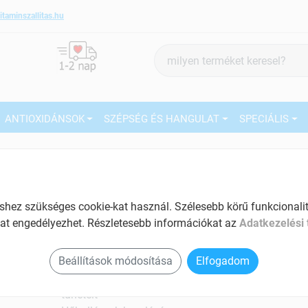
itaminszallitas.hu
Termék
keresés
ANTIOXIDÁNSOK
SZÉPSÉG ÉS HANGULAT
SPECIÁLIS
3
Márka:
Fitovital
Fitovital Barátcserje kapszula
60 db
27
ez szükséges cookie-kat használ. Szélesebb körű funkcionalitá
Segít a hormonális egyensúly
at engedélyezhet. Részletesebb információkat az
Adatkezelési 
visszaállításában
Ké
El
Tartalom: 60 db
Beállítások módosítása
Elfogadom
Csökkenti a menstruáció kellemetlen
tüneteit