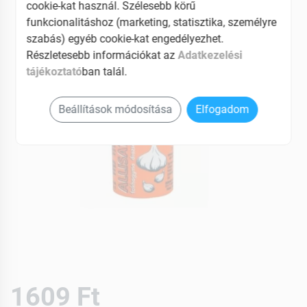
EAN: 5997237700016
cookie-kat használ. Szélesebb körű
funkcionalitáshoz (marketing, statisztika, személyre
szabás) egyéb cookie-kat engedélyezhet.
Részletesebb információkat az
Adatkezelési
tájékoztató
ban talál.
Beállítások módosítása
Elfogadom
1609 Ft