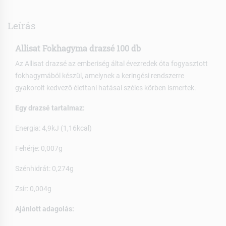
Leírás
Allisat Fokhagyma drazsé 100 db
Az Allisat drazsé az emberiség által évezredek óta fogyasztott
fokhagymából készül, amelynek a keringési rendszerre
gyakorolt kedvező élettani hatásai széles körben ismertek.
Egy drazsé tartalmaz:
Energia: 4,9kJ (1,16kcal)
Fehérje: 0,007g
Szénhidrát: 0,274g
Zsír: 0,004g
Ajánlott adagolás: