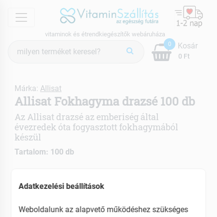
menu
vitaminok és étrendkiegészítők webáruháza
Termék
0
Kosár
keresés
0 Ft
Márka:
Allisat
Allisat Fokhagyma drazsé 100 db
Az Allisat drazsé az emberiség által
évezredek óta fogyasztott fokhagymából
készül
Tartalom: 100 db
Fokhagyma- vértisztító, vérnyomáscsökkentő
Adatkezelési beállítások
hatású, magas a tápanyagtartalma és segíti az
emésztést is.
Weboldalunk az alapvető működéshez szükséges