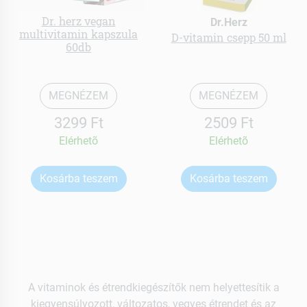
Dr. herz vegan
Dr.Herz
multivitamin kapszula
D-vitamin csepp 50 ml
60db
MEGNÉZEM
MEGNÉZEM
3299 Ft
2509 Ft
Elérhetõ
Elérhetõ
Kosárba teszem
Kosárba teszem
A vitaminok és étrendkiegészítők nem helyettesítik a
kiegyensúlyozott, változatos, vegyes étrendet és az