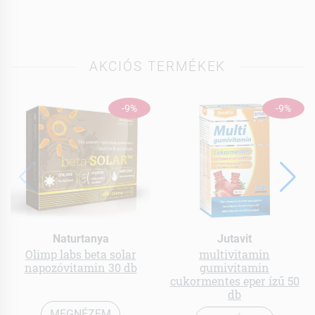
AKCIÓS TERMÉKEK
-9%
-9%
Naturtanya
Jutavit
Olimp labs beta solar
multivitamin
napozóvitamin 30 db
gumivitamin
cukormentes eper ízű 50
db
MEGNÉZEM