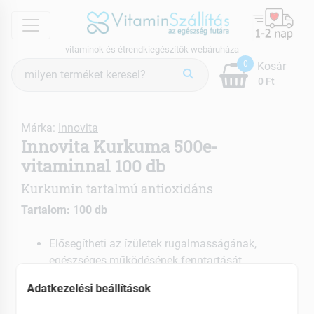
menu
vitaminok és étrendkiegészítők webáruháza
Termék
0
Kosár
keresés
0 Ft
Márka:
Innovita
Innovita Kurkuma 500e-
vitaminnal 100 db
Kurkumin tartalmú antioxidáns
Tartalom: 100 db
Elősegítheti az ízületek rugalmasságának,
egészséges működésének fenntartását
Antibakteriális hatású
Adatkezelési beállítások
Gyulladáscsökkentő