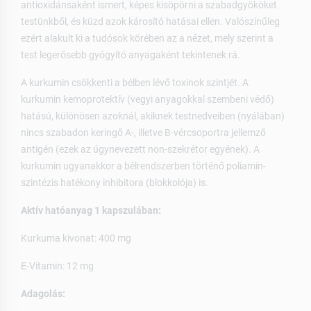
antioxidánsaként ismert, képes kisöpörni a szabadgyököket
testünkből, és küzd azok károsító hatásai ellen. Valószínűleg
ezért alakult ki a tudósok körében az a nézet, mely szerint a
test legerősebb gyógyító anyagaként tekintenek rá.
A kurkumin csökkenti a bélben lévő toxinok szintjét. A
kurkumin kemoprotektív (vegyi anyagokkal szembeni védő)
hatású, különösen azoknál, akiknek testnedveiben (nyálában)
nincs szabadon keringő A-, illetve B-vércsoportra jellemző
antigén (ezek az úgynevezett non-szekrétor egyének). A
kurkumin ugyanakkor a bélrendszerben történő poliamin-
szintézis hatékony inhibitora (blokkolója) is.
Aktív hatóanyag 1 kapszulában:
Kurkuma kivonat: 400 mg
E-Vitamin: 12 mg
Adagolás: