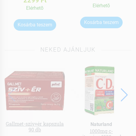
Elérhetõ
Elérhetõ
Kosárba teszem
Kosárba teszem
NEKED AJÁNLJUK
Gallmet-szív+ér kapszula
Naturland
90 db
1000mg c-