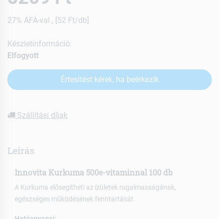
27% ÁFÁ-val , [52 Ft/db]
Készletinformáció:
Elfogyott
Értesítést kérek, ha beérkezik
Szállítási díjak
Leírás
Innovita Kurkuma 500e-vitaminnal 100 db
A Kurkuma elősegítheti az ízületek rugalmasságának,
egészséges működésének fenntartását.
Hatóanyagai: