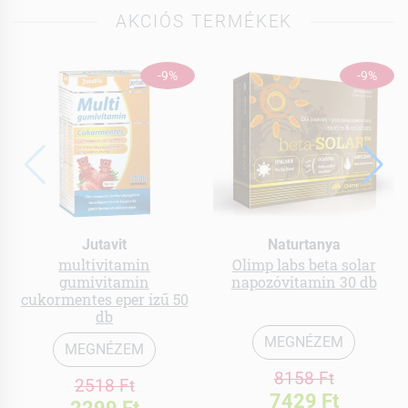
AKCIÓS TERMÉKEK
-9%
-9%
Jutavit
Naturtanya
multivitamin
Olimp labs beta solar
gumivitamin
napozóvitamin 30 db
cukormentes eper ízű 50
db
MEGNÉZEM
MEGNÉZEM
8158 Ft
2518 Ft
7429 Ft
2299 Ft