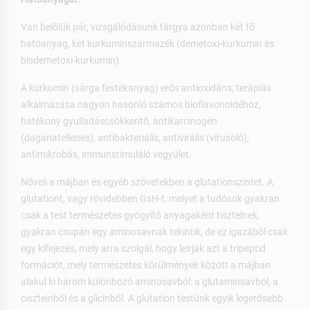
Van belőlük pár, vizsgálódásunk tárgya azonban két fő
hatóanyag, két kurkuminszármazék (demetoxi-kurkumin és
bisdemetoxi-kurkumin).
A kurkumin (sárga festékanyag) erős antioxidáns, terápiás
alkalmazása nagyon hasonló számos bioflavonoidéhoz,
hatékony gyulladáscsökkentő, antikarcinogén
(daganatellenes), antibakteriális, antivirális (vírusölő),
antimikrobás, immunstimuláló vegyület.
Növeli a májban és egyéb szövetekben a glutationszintet. A
glutationt, vagy rövidebben GsH-t, melyet a tudósok gyakran
csak a test természetes gyógyító anyagaként tisztelnek,
gyakran csupán egy aminosavnak tekintik, de ez igazából csak
egy kifejezés, mely arra szolgál, hogy leírják azt a tripeptid
formációt, mely természetes körülmények között a májban
alakul ki három különböző aminosavból: a glutaminsavból, a
ciszteinből és a glicinből. A glutation testünk egyik legerősebb