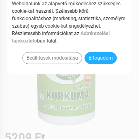
EAN: 5998607101730
Weboldalunk az alapvető működéshez szükséges
cookie-kat használ. Szélesebb körű
funkcionalitáshoz (marketing, statisztika, személyre
szabás) egyéb cookie-kat engedélyezhet.
Részletesebb információkat az
Adatkezelési
tájékoztató
ban talál.
Beállítások módosítása
Elfogadom
5209 Ft