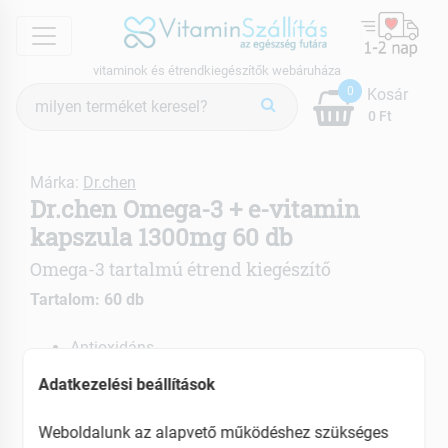
menu
vitaminok és étrendkiegészítők webáruháza
Termék
0
Kosár
keresés
0 Ft
Márka:
Dr.chen
Dr.chen Omega-3 + e-vitamin
kapszula 1300mg 60 db
Omega-3 tartalmú étrend kiegészítő
Tartalom: 60 db
Antioxidáns
Hozzájárul a megfelelő vérkeringéshez
Adatkezelési beállítások
Csökkenti a koleszterinszintet
Weboldalunk az alapvető működéshez szükséges
EAN: 5999883802472