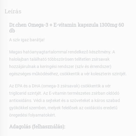
Leírás
Dr.chen Omega-3 + E-vitamin kapszula 1300mg 60
db
A szív igaz barátja!
Magas hatóanyagtartalommal rendelkező készítmény. A
halolajban található többszörösen telítetlen zsírsavak
hozzájárulnak a keringési rendszer (szív és érrendszer)
egészséges működéséhez, csökkentik a vér koleszterin szintjét.
Az EPA és a DHA (omega-3 zsírsavak) csökkentik a vér
triglicerid szintjét. Az E-vitamin természetes zsírban oldódó
antioxidáns. Védi a sejteket és a szöveteket a káros szabad
gyökökkel szemben, melyek felelősek az oxidációs eredetű
öregedési folyamatokért.
Adagolás (felhasználás):