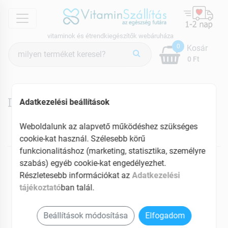
menu
vitaminok és étrendkiegészítők webáruháza
Termék
0
Kosár
keresés
0 Ft
Dr.makai termékek
Adatkezelési beállítások
Weboldalunk az alapvető működéshez szükséges
cookie-kat használ. Szélesebb körű
NEKED AJÁNLJUK
funkcionalitáshoz (marketing, statisztika, személyre
szabás) egyéb cookie-kat engedélyezhet.
Részletesebb információkat az
Adatkezelési
tájékoztató
ban talál.
Beállítások módosítása
Elfogadom