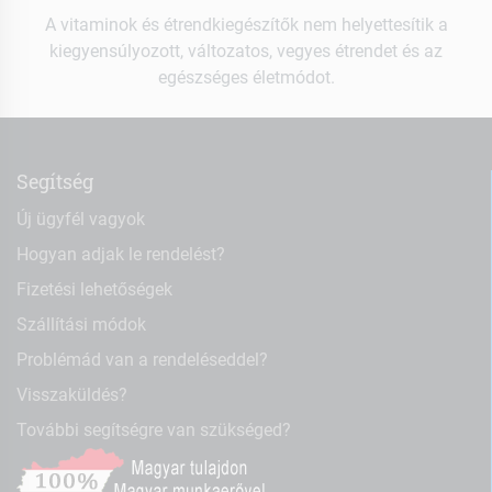
A vitaminok és étrendkiegészítők nem helyettesítik a
kiegyensúlyozott, változatos, vegyes étrendet és az
egészséges életmódot.
Segítség
Új ügyfél vagyok
Hogyan adjak le rendelést?
Fizetési lehetőségek
Szállítási módok
Problémád van a rendeléseddel?
Visszaküldés?
További segítségre van szükséged?