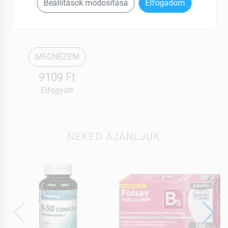
Gasthonax
Beállítások módosítása
Elfogadom
Kapszula 60 db
MEGNÉZEM
9109 Ft
Elfogyott
NEKED AJÁNLJUK