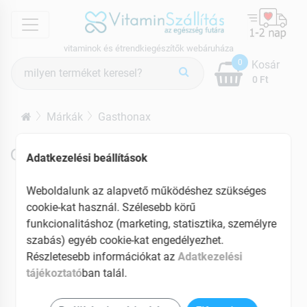
menu
vitaminok és étrendkiegészítők webáruháza
Termék
0
Kosár
keresés
0 Ft
Márkák
Gasthonax
Gasthonax termékek
Adatkezelési beállítások
Weboldalunk az alapvető működéshez szükséges
cookie-kat használ. Szélesebb körű
funkcionalitáshoz (marketing, statisztika, személyre
szabás) egyéb cookie-kat engedélyezhet.
Részletesebb információkat az
Adatkezelési
tájékoztató
ban talál.