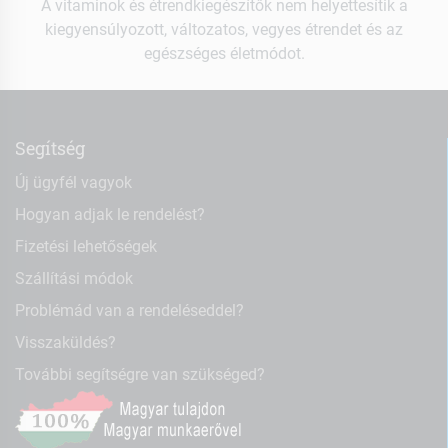
A vitaminok és étrendkiegészítők nem helyettesítik a
kiegyensúlyozott, változatos, vegyes étrendet és az
egészséges életmódot.
Segítség
Új ügyfél vagyok
Hogyan adjak le rendelést?
Fizetési lehetőségek
Szállítási módok
Problémád van a rendeléseddel?
Visszaküldés?
További segítségre van szükséged?