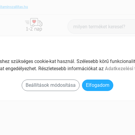
itaminszallitas.hu
Termék
keresés
ANTIOXIDÁNSOK
SZÉPSÉG ÉS HANGULAT
SPECIÁLIS
ez szükséges cookie-kat használ. Szélesebb körű funkcionalitá
at engedélyezhet. Részletesebb információkat az
Adatkezelési 
ajit termékek
Beállítások módosítása
Elfogadom