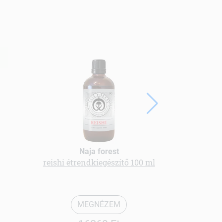
ÚJ
Naja forest
reishi étrendkiegészítő 100 ml
kamil
MEGNÉZEM