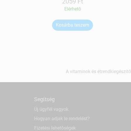
2059 Ft
Elérhetõ
Kosárba teszem
A vitaminok és étrendkiegészítő
Segítség
Új ügyfél vagyok
Hogyan adjak le rendelést?
Fizetési lehetőségek