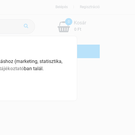
Belépés
Regisztráció
0
Kosár
0 Ft
ÚJDONSÁG
AKCIÓS
shoz (marketing, statisztika,
tájékoztató
ban talál.