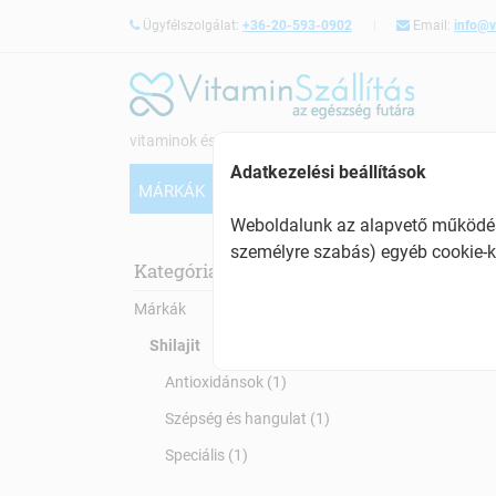
Ügyfélszolgálat:
+36-20-593-0902
Email:
info@v
vitaminok és étrendkiegészítők webáruháza
Adatkezelési beállítások
MÁRKÁK
VITAMINOK
CSONTERŐSÍTÉS
Weboldalunk az alapvető működésh
személyre szabás) egyéb cookie-k
Shil
Kategóriák:
Márkák
Shilajit
Antioxidánsok (1)
Szépség és hangulat (1)
Speciális (1)