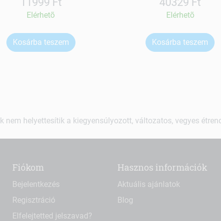
11999 Ft
40329 Ft
Elérhetõ
Elérhetõ
Kosárba teszem
Kosárba teszem
k nem helyettesítik a kiegyensúlyozott, változatos, vegyes étre
Fiókom
Hasznos információk
Bejelentkezés
Aktuális ajánlatok
Regisztráció
Blog
Elfelejtetted jelszavad?