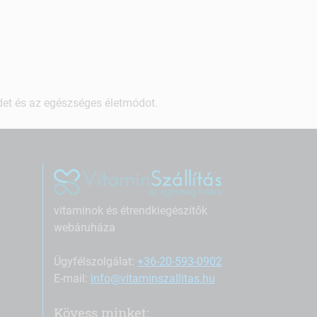
ndet és az egészséges életmódot.
vitaminok és étrendkiegészítők
webáruháza
Ügyfélszolgálat:
+36-20-593-0902
E-mail:
info@vitaminszallitas.hu
Kövess minket: