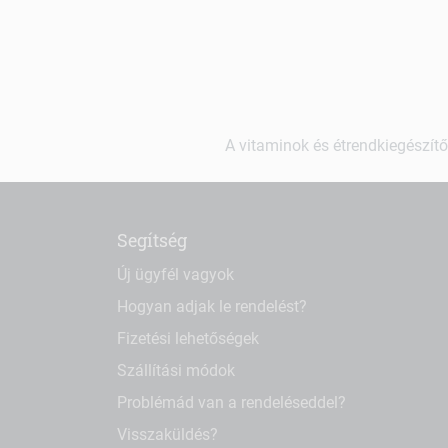
A vitaminok és étrendkiegészítő
Segítség
Új ügyfél vagyok
Hogyan adjak le rendelést?
Fizetési lehetőségek
Szállítási módok
Problémád van a rendeléseddel?
Visszaküldés?