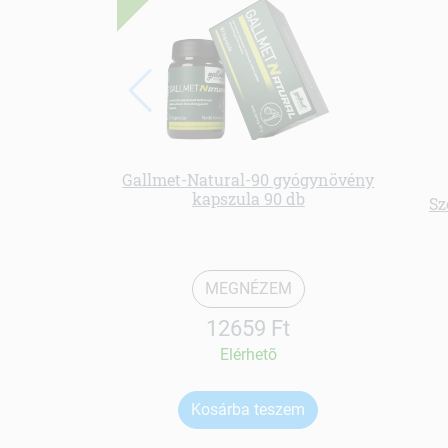
Gallmet-Natural-90 gyógynövény
kapszula 90 db
Sz
MEGNÉZEM
12659 Ft
Elérhetõ
Kosárba teszem