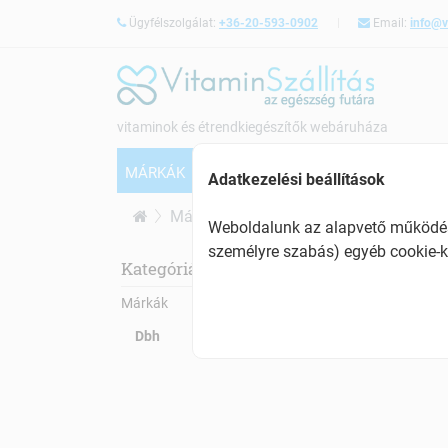
Ügyfélszolgálat:
+36-20-593-0902
Email:
info@v
vitaminok és étrendkiegészítők webáruháza
MÁRKÁK
VITAMINOK
CSONTERŐSÍTÉS
Adatkezelési beállítások
Márkák
Dbh
Weboldalunk az alapvető működésh
személyre szabás) egyéb cookie-k
Dbh
Kategóriák:
Márkák
Dbh