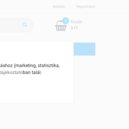
Belépés
Regisztráció
0
Kosár
0 Ft
ÚJDONSÁG
AKCIÓS
shoz (marketing, statisztika,
tájékoztató
ban talál.