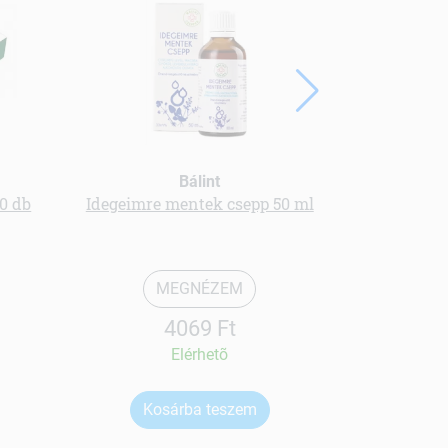
Bálint
0 db
Idegeimre mentek csepp 50 ml
Ka
MEGNÉZEM
4069 Ft
Elérhetõ
Kosárba teszem
Ko