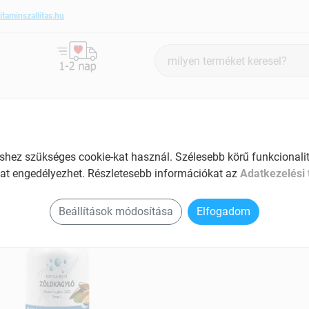
itaminszallitas.hu
Termék
keresés
ANTIOXIDÁNSOK
SZÉPSÉG ÉS HANGULAT
SPECIÁLIS
ez szükséges cookie-kat használ. Szélesebb körű funkcionalitá
at engedélyezhet. Részletesebb információkat az
Adatkezelési 
 termékek
Beállítások módosítása
Elfogadom