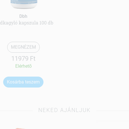
Dbh
ldkagyló kapszula 100 db
MEGNÉZEM
11979 Ft
Elérhetõ
Kosárba teszem
NEKED AJÁNLJUK