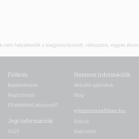
k nem helyettesítik a kiegyensúlyozott, változatos, vegyes étre
Fiókom
Hasznos információk
Bejelentkezés
Aktuális ajánlatok
Regisztráció
Blog
Elfelejtetted jelszavad?
vitaminszallitas.hu
Jogi információk
Rólunk
ÁSZF
Kapcsolat