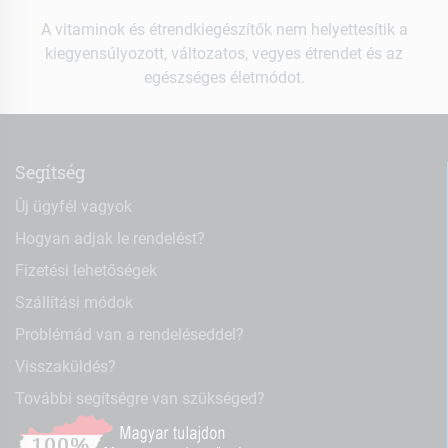
A vitaminok és étrendkiegészítők nem helyettesítik a
kiegyensúlyozott, változatos, vegyes étrendet és az
egészséges életmódot.
Segítség
Új ügyfél vagyok
Hogyan adjak le rendelést?
Fizetési lehetőségek
Szállítási módok
Problémád van a rendeléseddel?
Visszaküldés?
További segítségre van szükséged?