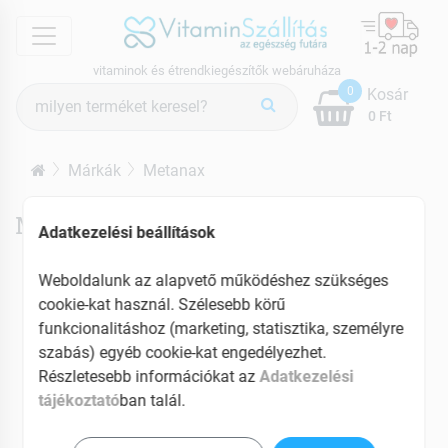
menu
vitaminok és étrendkiegészítők webáruháza
Termék
0
Kosár
keresés
0 Ft
Márkák
Metanax
Metanax termékek
Adatkezelési beállítások
Weboldalunk az alapvető működéshez szükséges
cookie-kat használ. Szélesebb körű
funkcionalitáshoz (marketing, statisztika, személyre
szabás) egyéb cookie-kat engedélyezhet.
Részletesebb információkat az
Adatkezelési
tájékoztató
ban talál.