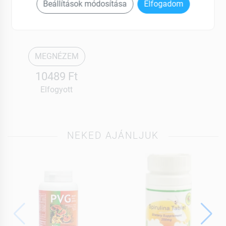
Metanax
Beállítások módosítása
Elfogadom
Kapszula 90 db
MEGNÉZEM
10489 Ft
Elfogyott
NEKED AJÁNLJUK