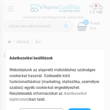
menu
vitaminok és étrendkiegészítők webáruháza
Termék
0
Kosár
keresés
0 Ft
Márkák
Ősi
Ősi termékek
Adatkezelési beállítások
Weboldalunk az alapvető működéshez szükséges
cookie-kat használ. Szélesebb körű
funkcionalitáshoz (marketing, statisztika, személyre
szabás) egyéb cookie-kat engedélyezhet.
Részletesebb információkat az
Adatkezelési
tájékoztató
ban talál.