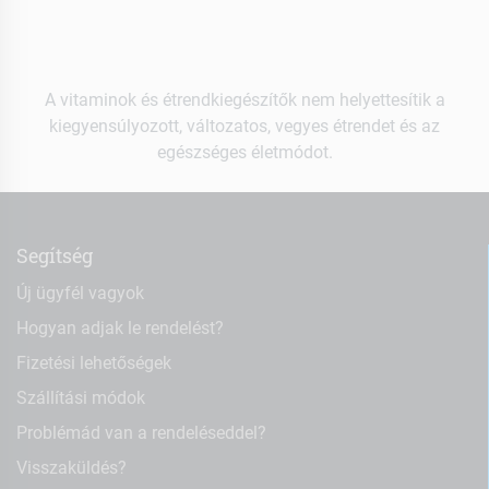
A vitaminok és étrendkiegészítők nem helyettesítik a
kiegyensúlyozott, változatos, vegyes étrendet és az
egészséges életmódot.
Segítség
Új ügyfél vagyok
Hogyan adjak le rendelést?
Fizetési lehetőségek
Szállítási módok
Problémád van a rendeléseddel?
Visszaküldés?