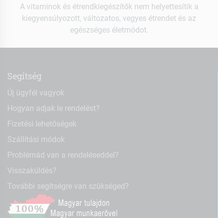
A vitaminok és étrendkiegészítők nem helyettesítik a
kiegyensúlyozott, változatos, vegyes étrendet és az
egészséges életmódot.
Segítség
Új ügyfél vagyok
Hogyan adjak le rendelést?
Fizetési lehetőségek
Szállítási módok
Problémád van a rendeléseddel?
Visszaküldés?
További segítségre van szükséged?