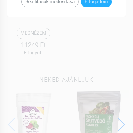
Gastro-Bon
Beállítások módosítása
Elfogadom
Rágótabletta 60 db
MEGNÉZEM
11249 Ft
Elfogyott
NEKED AJÁNLJUK