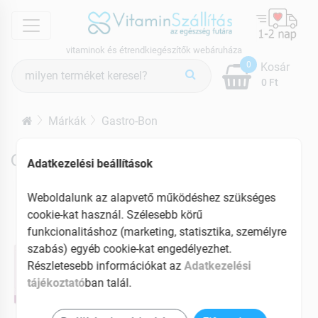
menu
vitaminok és étrendkiegészítők webáruháza
Termék
0
Kosár
keresés
0 Ft
Márkák
Gastro-Bon
Gastro-Bon termékek
Adatkezelési beállítások
Weboldalunk az alapvető működéshez szükséges
cookie-kat használ. Szélesebb körű
funkcionalitáshoz (marketing, statisztika, személyre
szabás) egyéb cookie-kat engedélyezhet.
Részletesebb információkat az
Adatkezelési
tájékoztató
ban talál.